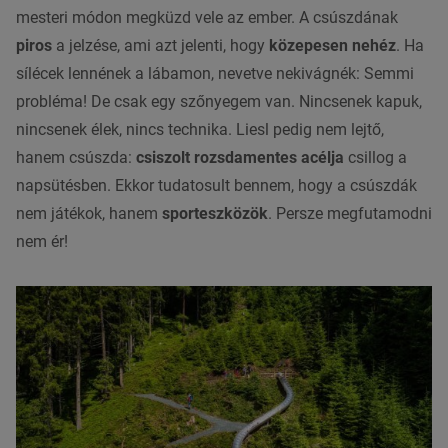
mesteri módon megküzd vele az ember. A csúszdának
piros
a jelzése, ami azt jelenti, hogy
közepesen nehéz
. Ha
sílécek lennének a lábamon, nevetve nekivágnék: Semmi
probléma! De csak egy szőnyegem van. Nincsenek kapuk,
nincsenek élek, nincs technika. Liesl pedig nem lejtő,
hanem csúszda:
csiszolt rozsdamentes acélja
csillog a
napsütésben. Ekkor tudatosult bennem, hogy a csúszdák
nem játékok, hanem
sporteszközök
. Persze megfutamodni
nem ér!