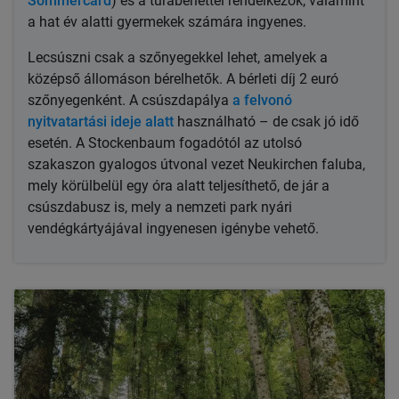
Sommercard
) és a túrabérlettel rendelkezők, valamint
a hat év alatti gyermekek számára ingyenes.
Lecsúszni csak a szőnyegekkel lehet, amelyek a
középső állomáson bérelhetők. A bérleti díj 2 euró
szőnyegenként. A csúszdapálya
a felvonó
nyitvatartási ideje alatt
használható – de csak jó idő
esetén. A Stockenbaum fogadótól az utolsó
szakaszon gyalogos útvonal vezet Neukirchen faluba,
mely körülbelül egy óra alatt teljesíthető, de jár a
csúszdabusz is, mely a nemzeti park nyári
vendégkártyájával ingyenesen igénybe vehető.