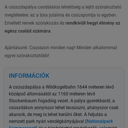
A csúszdapálya csodálatos lehetőség a lejtő szórakoztató
megtételére: ez a túra jutalma és csúcspontja is egyben.
Emellett remek szórakozás és
rendkívüli hegyi élmény az
egész család számára
.
Ajánlásunk: Csússzon minden nap! Minden alkalommal
egyre szórakoztatóbb!
INFORMÁCIÓK
A csúszdapálya a Wildkogelbahn 1644 méteren lévő
középső állomásától az 1160 méteren lévő
Stockenbaum fogadóig vezet. A pálya gyerekbarát, a
csúszdákon annyiszor lehet lecsúszni, ahányszor csak
akarunk, de meg is lehet kerülni őket. A feljutás a
nemzeti park nyári vendégkártyájával (
Nationalpark