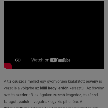
A
tíz csúszda
mellett egy gyönyörűen kialakított
ösvény
is
vezet le a völgybe az
idilli hegyi erdőn
keresztül. Az ösvény
szélén
szeder
nő, az ágakon
zuzmó
lengedez, és kézzel
faragott
padok
hívogatnak egy kis pihenőre. A