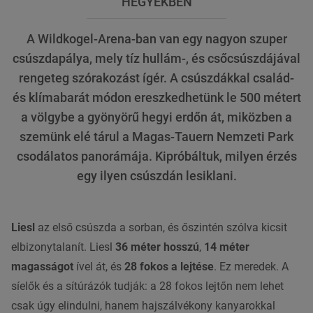
HEGYEKBEN
A Wildkogel-Arena-ban van egy nagyon szuper
csúszdapálya, mely tíz hullám-, és csőcsúszdájával
rengeteg szórakozást ígér. A csúszdákkal család-
és klímabarát módon ereszkedhetünk le 500 métert
a völgybe a gyönyörű hegyi erdőn át, miközben a
szemünk elé tárul a Magas-Tauern Nemzeti Park
csodálatos panorámája. Kipróbáltuk, milyen érzés
egy ilyen csúszdán lesiklani.
Liesl
az első csúszda a sorban, és őszintén szólva kicsit
elbizonytalanít. Liesl
36 méter hosszú
,
14 méter
magasságot
ível át, és
28 fokos a lejtése
. Ez meredek. A
síelők és a sítúrázók tudják: a 28 fokos lejtőn nem lehet
csak úgy elindulni, hanem hajszálvékony kanyarokkal