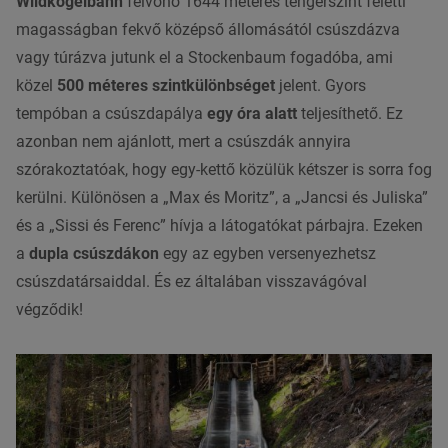
Wildkogelbahn
felvonó 1644 méteres tengerszint feletti
magasságban fekvő középső állomásától csúszdázva
vagy túrázva jutunk el a Stockenbaum fogadóba, ami
közel
500 méteres szintkülönbséget
jelent. Gyors
tempóban a csúszdapálya
egy óra alatt
teljesíthető. Ez
azonban nem ajánlott, mert a csúszdák annyira
szórakoztatóak, hogy egy-kettő közülük kétszer is sorra fog
kerülni. Különösen a „Max és Moritz”, a „Jancsi és Juliska”
és a „Sissi és Ferenc” hívja a látogatókat párbajra. Ezeken
a
dupla csúszdákon
egy az egyben versenyezhetsz
csúszdatársaiddal. És ez általában visszavágóval
végződik!