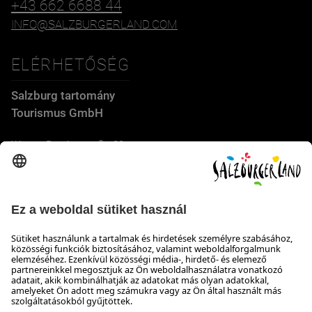
+43 662 6688 44
INFO@SALZBURGERLAND.COM
ELÉRHETŐSÉG
Salzburg tartomány
Tourismus GmbH
Wiener Bundesstraße 23
5300 Hallwang
+43 662 6688 44
info@salzburgerland.com
NYITVATARTÁS
Várjuk jelentkezését
Készséggel állunk rendelkezésére hétfőtől csütörtökig 8:00-
tól 17:30-ig, pénteken 8:00-tól 17:00-ig