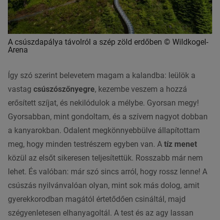
A csúszdapálya távolról a szép zöld erdőben © Wildkogel-
Arena
Így szó szerint belevetem magam a kalandba: leülök a
vastag
csúszószőnyegre
, kezembe veszem a hozzá
erősített szíjat, és nekilódulok a mélybe. Gyorsan megy!
Gyorsabban, mint gondoltam, és a szívem nagyot dobban
a kanyarokban. Odalent megkönnyebbülve állapítottam
meg, hogy minden testrészem egyben van. A
tíz menet
közül az elsőt sikeresen teljesítettük. Rosszabb már nem
lehet. És valóban: már szó sincs arról, hogy rossz lenne! A
csúszás nyilvánvalóan olyan, mint sok más dolog, amit
gyerekkorodban magától értetődően csináltál, majd
szégyenletesen elhanyagoltál. A test és az agy lassan