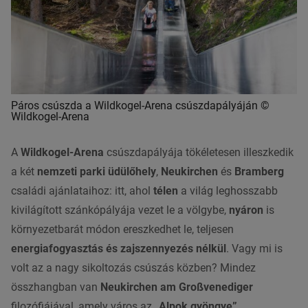
Páros csúszda a Wildkogel-Arena csúszdapályáján ©
Wildkogel-Arena
A
Wildkogel-Arena
csúszdapályája tökéletesen illeszkedik
a két
nemzeti parki üdülőhely
,
Neukirchen
és
Bramberg
családi ajánlataihoz: itt, ahol
télen
a világ leghosszabb
kivilágított szánkópályája vezet le a völgybe,
nyáron
is
környezetbarát módon ereszkedhet le, teljesen
energiafogyasztás és zajszennyezés nélkül
. Vagy mi is
volt az a nagy sikoltozás csúszás közben? Mindez
összhangban van
Neukirchen am Großvenediger
filozófiájával, amely város az
„Alpok gyöngye”