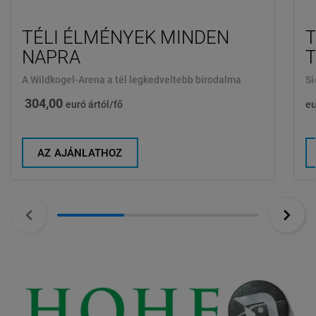
TÉLI ÉLMÉNYEK MINDEN
T
NAPRA
A Wildkogel-Arena a tél legkedveltebb birodalma
Sí
304,00
euró ártól/fő
eu
AZ AJÁNLATHOZ