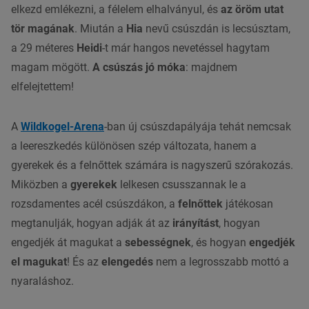
elkezd emlékezni, a félelem elhalványul, és
az öröm utat
tör magának
. Miután a
Hia
nevű csúszdán is lecsúsztam,
a 29 méteres
Heidi
-t már hangos nevetéssel hagytam
magam mögött.
A csúszás jó móka
: majdnem
elfelejtettem!
A
Wildkogel-Arena
-ban új csúszdapályája tehát nemcsak
a leereszkedés különösen szép változata, hanem a
gyerekek és a felnőttek számára is nagyszerű szórakozás.
Miközben a
gyerekek
lelkesen csusszannak le a
rozsdamentes acél csúszdákon, a
felnőttek
játékosan
megtanulják, hogyan adják át az
irányítást
, hogyan
engedjék át magukat a
sebességnek
, és hogyan
engedjék
el magukat
! És az
elengedés
nem a legrosszabb mottó a
nyaraláshoz.