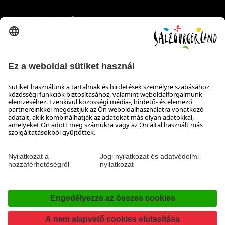
Wiener Bundesstraße 23
5300 Hallwang
+43 662 6688 44
info@salzburgerland.com
NYITVATARTÁS
Várjuk jelentkezését
Készséggel állunk rendelkezésére hétfőtől csütörtökig 8:00-
tól 17:30-ig, pénteken 8:00-tól 17:00-ig
Elérhetőség
Impresszum & Adatvédelem és a felelősség kizárása
Nyilatkozat a hozzáférhetőségről