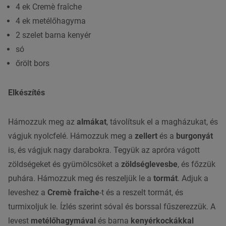
4 ek Cremè fraîche
4 ek metélőhagyma
2 szelet barna kenyér
só
őrölt bors
Elkészítés
Hámozzuk meg az
almákat
, távolítsuk el a magházukat, és
vágjuk nyolcfelé. Hámozzuk meg a
zellert
és a
burgonyát
is, és vágjuk nagy darabokra. Tegyük az apróra vágott
zöldségeket és gyümölcsöket a
zöldséglevesbe
, és főzzük
puhára. Hámozzuk meg és reszeljük le a
tormát
. Adjuk a
leveshez a
Cremè fraîche
-t és a reszelt tormát, és
turmixoljuk le. Ízlés szerint sóval és borssal fűszerezzük. A
levest
metélőhagymával
és barna
kenyérkockákkal