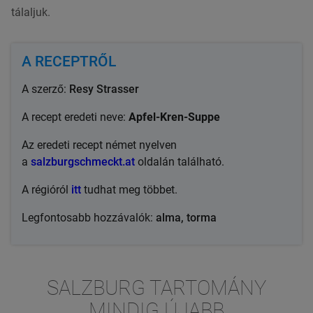
tálaljuk.
A RECEPTRŐL
A szerző:
Resy Strasser
A recept eredeti neve:
Apfel-Kren-Suppe
Az eredeti recept német nyelven
a
salzburgschmeckt.at
oldalán található.
A régióról
itt
tudhat meg többet.
Legfontosabb hozzávalók:
alma, torma
SALZBURG TARTOMÁNY
MINDIG ÚJABB