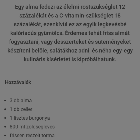
Egy alma fedezi az élelmi rostszükséglet 12
százalékát és a C-vitamin-szükséglet 18
százalékát, ezenkívül ez az egyik legkevésbé
kalóriadús gyümölcs. Érdemes tehát friss almát
fogyasztani, vagy desszerteket és süteményeket
készíteni belőle, salátákhoz adni, és néha egy-egy
kulináris kísérletet is kipróbálhatunk.
Hozzávalók
3 db alma
1 db zeller
1 lisztes burgonya
800 ml zöldségleves
frissen reszelt torma