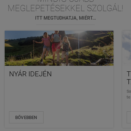
MEGLEPETÉSEKKEL SZOLGÁL!
ITT MEGTUDHATJA, MIÉRT...
NYÁR IDEJÉN
T
Sa
te
BŐVEBBEN