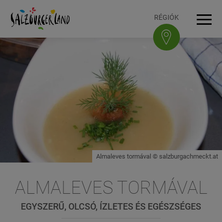
Accesskey
Accesskey
Accesskey
Accesskey
A tartalomhoz
A navigációhoz
Az oldal tetejére
A lábléchez
[3]
[0]
[1]
[2]
RÉGIÓK
Navi
Almaleves tormával © salzburgachmeckt.at
ALMALEVES TORMÁVAL
EGYSZERŰ, OLCSÓ, ÍZLETES ÉS EGÉSZSÉGES