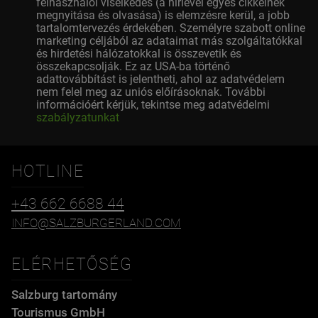
felhasználói viselkedés (a hírlevél egyes cikkeinek
megnyitása és olvasása) is elemzésre kerül, a jobb
tartalomtervezés érdekében. Személyre szabott online
marketing céljából az adataimat más szolgáltatókkal
és hirdetési hálózatokkal is összevetik és
összekapcsolják. Ez az USA-ba történő
adattovábbítást is jelentheti, ahol az adatvédelem
nem felel meg az uniós előírásoknak. További
információért kérjük, tekintse meg adatvédelmi
szabályzatunkat
HOTLINE
+43 662 6688 44
INFO@SALZBURGERLAND.COM
ELÉRHETŐSÉG
Salzburg tartomány
Tourismus GmbH