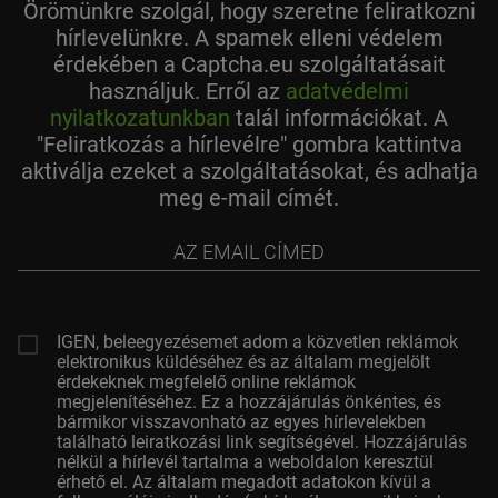
Örömünkre szolgál, hogy szeretne feliratkozni
hírlevelünkre. A spamek elleni védelem
érdekében a Captcha.eu szolgáltatásait
használjuk. Erről az
adatvédelmi
nyilatkozatunkban
talál információkat. A
"Feliratkozás a hírlevélre" gombra kattintva
aktiválja ezeket a szolgáltatásokat, és adhatja
meg e-mail címét.
az
email
címed
IGEN, beleegyezésemet adom a közvetlen reklámok
elektronikus küldéséhez és az általam megjelölt
érdekeknek megfelelő online reklámok
megjelenítéséhez. Ez a hozzájárulás önkéntes, és
bármikor visszavonható az egyes hírlevelekben
található leiratkozási link segítségével. Hozzájárulás
nélkül a hírlevél tartalma a weboldalon keresztül
érhető el. Az általam megadott adatokon kívül a