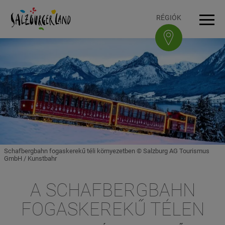
Accesskey
Accesskey
Accesskey
Accesskey
A tartalomhoz
A navigációhoz
Az oldal tetejére
A lábléchez
[3]
[0]
[1]
[2]
RÉGIÓK
Navi
Schafbergbahn fogaskerekű téli környezetben © Salzburg AG Tourismus
GmbH / Kunstbahr
A SCHAFBERGBAHN
FOGASKEREKŰ TÉLEN