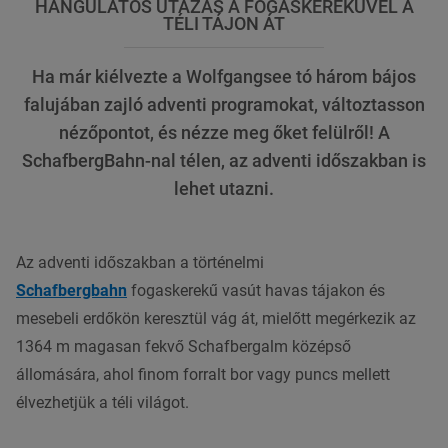
HANGULATOS UTAZÁS A FOGASKEREKŰVEL A
TÉLI TÁJON ÁT
Ha már kiélvezte a Wolfgangsee tó három bájos
falujában zajló adventi programokat, változtasson
nézőpontot, és nézze meg őket felülről! A
SchafbergBahn-nal télen, az adventi időszakban is
lehet utazni.
Az adventi időszakban a történelmi
Schafbergbahn
fogaskerekű vasút havas tájakon és
mesebeli erdőkön keresztül vág át, mielőtt megérkezik az
1364 m magasan fekvő Schafbergalm középső
állomására, ahol finom forralt bor vagy puncs mellett
élvezhetjük a téli világot.