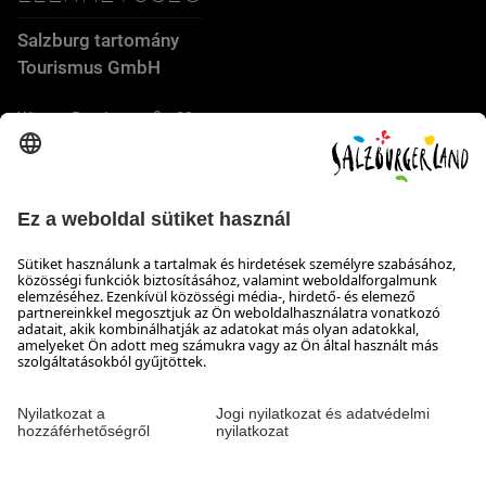
Salzburg tartomány
Tourismus GmbH
Wiener Bundesstraße 23
5300 Hallwang
+43 662 6688 44
info@salzburgerland.com
NYITVATARTÁS
Várjuk jelentkezését
Készséggel állunk rendelkezésére hétfőtől csütörtökig 8:00-
tól 17:30-ig, pénteken 8:00-tól 17:00-ig
Elérhetőség
Impresszum & Adatvédelem és a felelősség kizárása