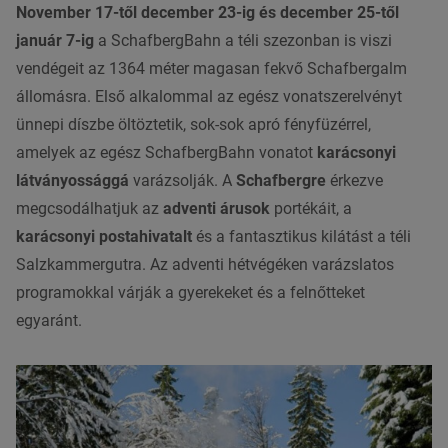
November 17-től december 23-ig és december 25-től
január 7-ig
a SchafbergBahn a téli szezonban is viszi
vendégeit az 1364 méter magasan fekvő Schafbergalm
állomásra. Első alkalommal az egész vonatszerelvényt
ünnepi díszbe öltöztetik, sok-sok apró fényfüzérrel,
amelyek az egész SchafbergBahn vonatot
karácsonyi
látványossággá
varázsolják. A
Schafbergre
érkezve
megcsodálhatjuk az
adventi árusok
portékáit, a
karácsonyi postahivatalt
és a fantasztikus kilátást a téli
Salzkammergutra. Az adventi hétvégéken varázslatos
programokkal várják a gyerekeket és a felnőtteket
egyaránt.