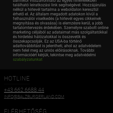
bármikor visszavonható az egyes hírlevelekben
található leiratkozási link segítségével. Hozzájárulás
nélkül a hírlevél tartalma a weboldalon keresztül
érhető el. Az általam megadott adatokon kívül a
felhasználói viselkedés (a hírlevél egyes cikkeinek
megnyitása és olvasása) is elemzésre kerül, a jobb
tartalomtervezés érdekében. Személyre szabott online
marketing céljából az adataimat más szolgáltatókkal
és hirdetési hálózatokkal is összevetik és
összekapcsolják. Ez az USA-ba történő
adattovábbítást is jelentheti, ahol az adatvédelem
nem felel meg az uniós előírásoknak. További
információért kérjük, tekintse meg adatvédelmi
szabályzatunkat
HOTLINE
+43 662 6688 44
INFO@SALZBURGERLAND.COM
ELÉRHETŐSÉG