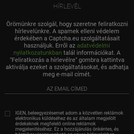
HÍRLEVÉL
Örömünkre szolgál, hogy szeretne feliratkozni
hírlevelünkre. A spamek elleni védelem
érdekében a Captcha.eu szolgáltatásait
használjuk. Erről az
adatvédelmi
nyilatkozatunkban
talál információkat. A
"Feliratkozás a hírlevélre" gombra kattintva
aktiválja ezeket a szolgáltatásokat, és adhatja
meg e-mail címét.
az
email
címed
IGEN, beleegyezésemet adom a közvetlen reklámok
elektronikus küldéséhez és az általam megjelölt
érdekeknek megfelelő online reklámok
megjelenítéséhez. Ez a hozzájárulás önkéntes, és