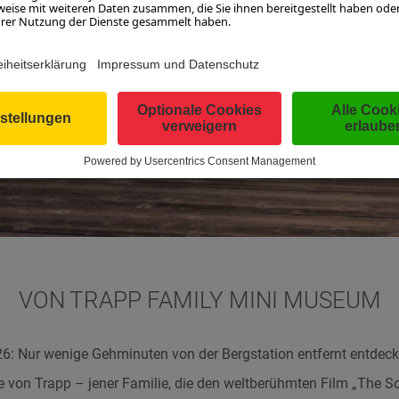
VON TRAPP FAMILY MINI MUSEUM
6: Nur wenige Gehminuten von der Bergstation entfernt entdeck
e von Trapp – jener Familie, die den weltberühmten Film „The S