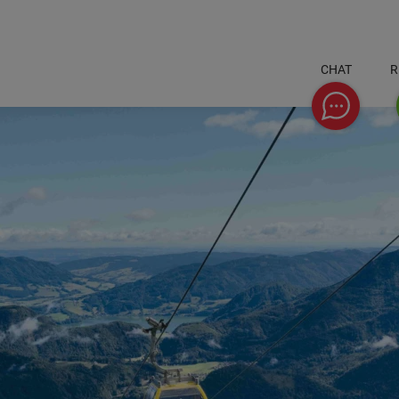
CHAT
R
Chat