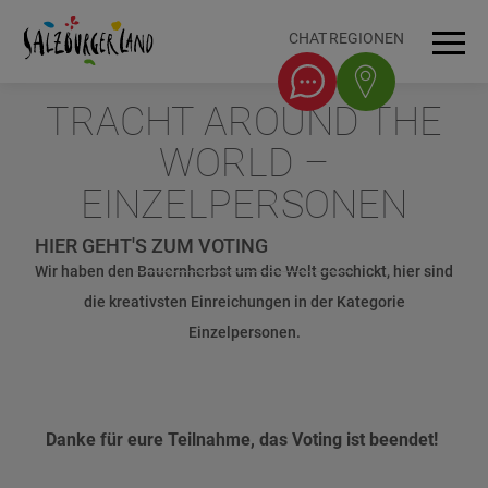
Accesskey
Accesskey
Accesskey
Accesskey
Zum Inhalt
Zur Navigation
Zum Seitenanfang
Zum Fuß-Bereich
[0]
[1]
[3]
[2]
CHAT
REGIONEN
Men
TRACHT AROUND THE
WORLD –
EINZELPERSONEN
HIER GEHT'S ZUM VOTING
Wir haben den Bauernherbst um die Welt geschickt, hier sind
die kreativsten Einreichungen in der Kategorie
Einzelpersonen.
Danke für eure Teilnahme, das Voting ist beendet!