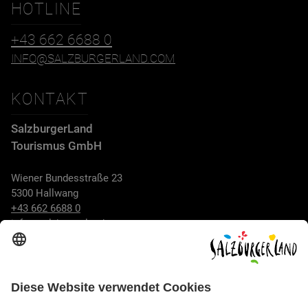
HOTLINE
+43 662 6688 0
INFO@SALZBURGERLAND.COM
KONTAKT
SalzburgerLand
Tourismus GmbH
Wiener Bundesstraße 23
5300 Hallwang
+43 662 6688 0
info@salzburgerland.com
ÖFFNUNGSZEITEN
Wir freuen uns auf Ihre Anfrage!