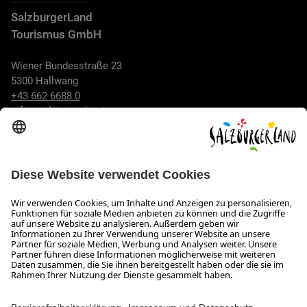
SalzburgerLand
Tourismus GmbH
Wiener Bundesstraße 23
5300 Hallwang
+43 662 6688 0
info@salzburgerland.com
ÖFFNUNGSZEITEN
Wir freuen uns auf Ihre Anfrage!
Gerne stehen wir Ihnen von Montag bis Donnerstag von 08:00
bis 17:30 Uhr und am Freitag von 08:00 bis 17:00 Uhr zur
Verfügung.
Impressum und Datenschutz
Kontakt
Barrierefreiheitserklärung
Das Unternehmen
Jobs
Meeting- und Kongresslocations
Partner