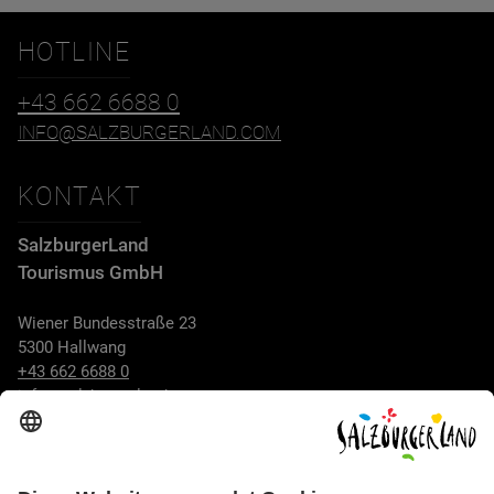
HOTLINE
+43 662 6688 0
INFO@SALZBURGERLAND.COM
KONTAKT
SalzburgerLand
Tourismus GmbH
Wiener Bundesstraße 23
5300 Hallwang
+43 662 6688 0
info@salzburgerland.com
ÖFFNUNGSZEITEN