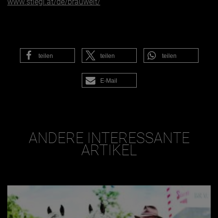
www.stiegl.at/de/brauwelt/
teilen
teilen
teilen
E-Mail
ANDERE INTERESSANTE
ARTIKEL