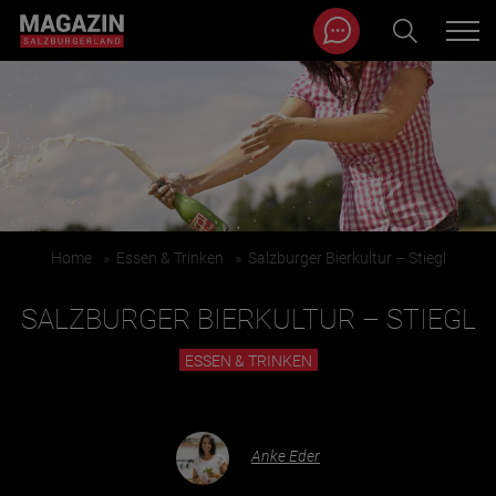
Magazin durchsuchen...
Zum Inhalt springen
BEITRÄGE IN MEINER NÄHE
Home
»
Essen & Trinken
»
Salzburger Bierkultur – Stiegl
SALZBURGER BIERKULTUR – STIEGL
ESSEN & TRINKEN
BEITRÄGE IN MEINER NÄHE ANZEIGEN
Anke Eder
KATEGORIEN