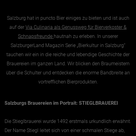
Essen & Trinken
Salzburg hat in puncto Bier einiges zu bieten und ist auch
auf der
Via Culinaria als Genussweg für Bierverkoster &
Outdoor & Sport
Schnapsfreunde
hautnah zu erleben. In unserer
Gesundheit
SalzburgerLand Magazin Serie „Bierkultur in Salzburg“
Nachhaltigkeit
tauchen wir ein in die reiche und lebendige Geschichte der
Sehenswürdig
Brauereien im ganzen Land. Wir blicken den Braumeistern
Kunst & Kultur
über die Schulter und entdecken die enorme Bandbreite an
Brauchtum
vortrefflichen Bierprodukten.
Lifestyle
Hotel & Reise
Salzburgs Brauereien im Portrait: STIEGLBRAUEREI
Archiv
Die Stieglbrauerei wurde 1492 erstmals urkundlich erwähnt.
Der Name Stiegl leitet sich von einer schmalen Stiege ab,
BEITRÄGE NACH MONAT