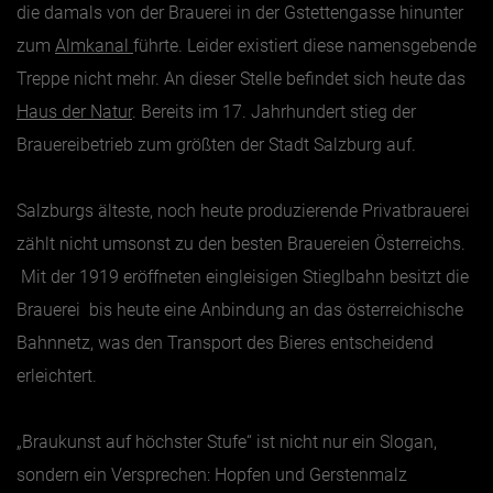
die damals von der Brauerei in der Gstettengasse hinunter
zum
Almkanal
führte. Leider existiert diese namensgebende
Jänner
Treppe nicht mehr. An dieser Stelle befindet sich heute das
Februar
Haus der Natur
. Bereits im 17. Jahrhundert stieg der
März
Brauereibetrieb zum größten der Stadt Salzburg auf.
April
Mai
Salzburgs älteste, noch heute produzierende Privatbrauerei
zählt nicht umsonst zu den besten Brauereien Österreichs.
Juni
Mit der 1919 eröffneten eingleisigen Stieglbahn besitzt die
Juli
Brauerei bis heute eine Anbindung an das österreichische
August
Bahnnetz, was den Transport des Bieres entscheidend
September
erleichtert.
Oktober
November
„Braukunst auf höchster Stufe“ ist nicht nur ein Slogan,
Dezember
sondern ein Versprechen: Hopfen und Gerstenmalz