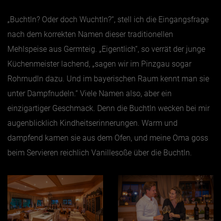
„Buchtln? Oder doch Wuchtln?“, stell ich die Eingangsfrage
Jänner
nach dem korrekten Namen dieser traditionellen
Februar
Mehlspeise aus Germteig. „Eigentlich“, so verrät der junge
März
Küchenmeister lachend, „sagen wir im Pinzgau sogar
April
Rohrnudln dazu. Und im bayerischen Raum kennt man sie
Mai
unter Dampfnudeln.“ Viele Namen also, aber ein
einzigartiger Geschmack. Denn die Buchtln wecken bei mir
Juni
augenblicklich Kindheitserinnerungen. Warm und
Juli
dampfend kamen sie aus dem Ofen, und meine Oma goss
August
beim Servieren reichlich Vanillesoße über die Buchtln.
September
Oktober
November
Dezember