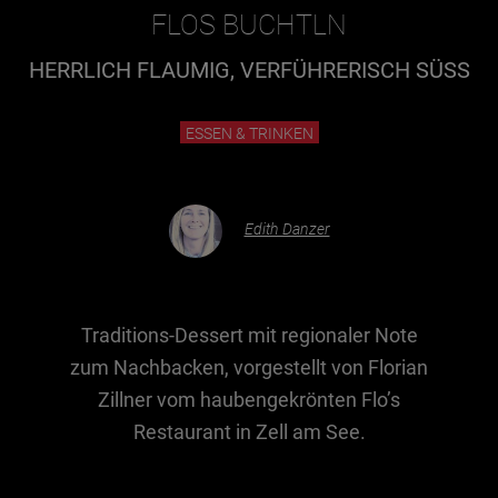
FLOS BUCHTLN
Essen & Trinken
HERRLICH FLAUMIG, VERFÜHRERISCH SÜSS
Outdoor & Sport
ESSEN & TRINKEN
Gesundheit
Nachhaltigkeit
Sehenswürdig
Edith Danzer
Kunst & Kultur
Brauchtum
Lifestyle
Traditions-Dessert mit regionaler Note
zum Nachbacken, vorgestellt von Florian
Hotel & Reise
Zillner vom haubengekrönten Flo’s
Archiv
Restaurant in Zell am See.
BEITRÄGE NACH MONAT