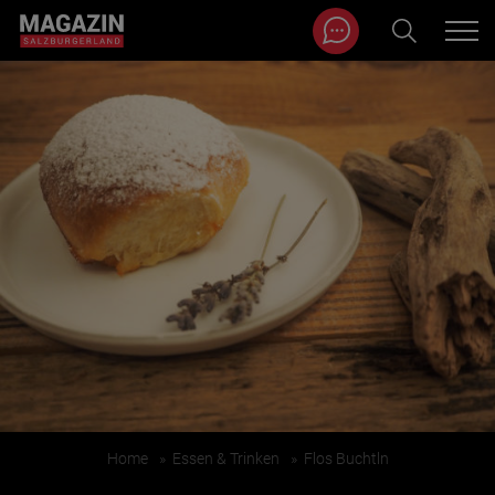
Magazin durchsuchen...
Zum Inhalt springen
BEITRÄGE IN MEINER NÄHE
BEITRÄGE IN MEINER NÄHE ANZEIGEN
Home
»
Essen & Trinken
»
Flos Buchtln
KATEGORIEN