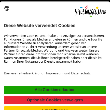
Erklärung zur Barrierefreiheit Magazin
SALZBURGERLAND
Infos zum Urlaub im SalzburgerLand
Veranstaltungen im SalzburgerLand
Aktuelle Urlaubsangebote
Newsroom
Presse
Broschüren Shop