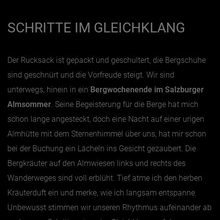
SCHRITTE IM GLEICHKLANG
Jänner
Februar
März
Der Rucksack ist gepackt und geschultert, die Bergschuhe
sind geschnürt und die Vorfreude steigt. Wir sind
April
unterwegs, hinein in ein
Bergwochenende im Salzburger
Mai
Almsommer
. Seine Begeisterung für die Berge hat mich
Juni
schon lange angesteckt, doch eine Nacht auf einer urigen
Juli
Almhütte mit dem Sternenhimmel über uns, hat mir schon
August
bei der Buchung ein Lächeln ins Gesicht gezaubert. Die
September
Bergkräuter auf den Almwiesen links und rechts des
Oktober
Wanderweges sind voll erblüht. Tief atme ich den herben
November
Kräuterduft ein und merke, wie ich langsam entspanne.
Unbewusst stimmen wir unseren Rhythmus aufeinander ab
Dezember