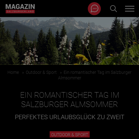
Magazin durchsuchen...
Zum Inhalt springen
BEITRÄGE IN MEINER NÄHE
Home
»
Outdoor & Sport
»
Ein romantischer Tag im Salzburger
Almsommer
EIN ROMANTISCHER TAG IM
SALZBURGER ALMSOMMER
PERFEKTES URLAUBSGLÜCK ZU ZWEIT
BEITRÄGE IN MEINER NÄHE ANZEIGEN
OUTDOOR & SPORT
KATEGORIEN