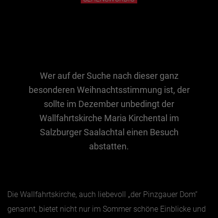
Essen & Trinken
Outdoor & Sport
Gesundheit
Wer auf der Suche nach dieser ganz
Nachhaltigkeit
besonderen Weihnachtsstimmung ist, der
Sehenswürdig
sollte im Dezember unbedingt der
Kunst & Kultur
Wallfahrtskirche Maria Kirchental im
Brauchtum
Salzburger Saalachtal einen Besuch
Lifestyle
abstatten.
Hotel & Reise
Archiv
Die Wallfahrtskirche, auch liebevoll „der Pinzgauer Dom“
genannt, bietet nicht nur im Sommer schöne Einblicke und
BEITRÄGE NACH MONAT