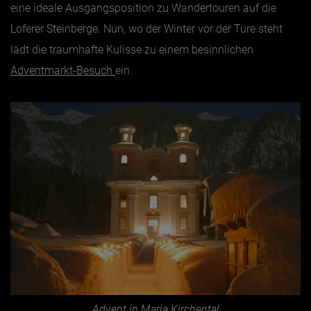
eine ideale Ausgangsposition zu Wandertouren auf die
Loferer Steinberge. Nun, wo der Winter vor der Türe steht
Jänner
lädt die traumhafte Kulisse zu einem besinnlichen
Februar
Adventmarkt-Besuch
ein.
März
April
Mai
Juni
Juli
August
September
Oktober
November
Dezember
Advent in Maria Kirchental