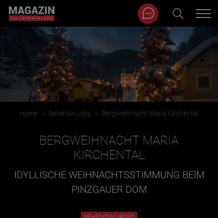
Magazin durchsuchen...
Zum Inhalt springen
BEITRÄGE IN MEINER NÄHE
Home
»
Sehenswürdig
»
Bergweihnacht Maria Kirchental
BERGWEIHNACHT MARIA
KIRCHENTAL
IDYLLISCHE WEIHNACHTSSTIMMUNG BEIM
BEITRÄGE IN MEINER NÄHE ANZEIGEN
PINZGAUER DOM
KATEGORIEN
SEHENSWÜRDIG