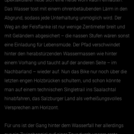
Das Wasser tost mit einem ohrenbetäubenden Lärm in den
Jänner
Abgrund, sodass jede Unterhaltung unmöglich wird. Der
Februar
Weg an der Felsflanke ist nur wenige Zentimeter breit und
mit Geländern abgesichert – die nassen Stufen wären sonst
März
eine Einladung für Lebensmüde. Der Pfad verschwindet
April
hinter den herabstürzenden Wassermassen wie hinter
Mai
einem Vorhang und taucht auf der anderen Seite – im
Juni
Nachbarland – wieder auf. Nun das Bike nur noch über die
Juli
letzten engen Holzbrücken schultern, und schon könnte
August
man auf einem technischen Singletrail ins Saalachtal
September
hinabfahren, das Salzburger Land als verheißungsvolles
Oktober
Versprechen am Horizont.
November
Für uns ist der Gang hinter dem Wasserfall her allerdings
Dezember