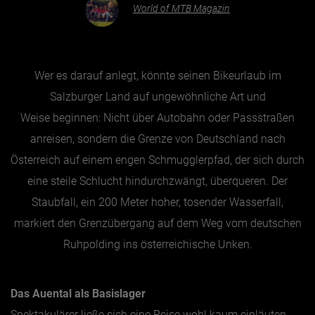
World of MTB Magazin
Essen & Trinken
Outdoor & Sport
Wer es darauf anlegt, könnte seinen Bikeurlaub im
Gesundheit
Salzburger Land auf ungewöhnliche Art und
Nachhaltigkeit
Weise beginnen: Nicht über Autobahn oder Passstraßen
Sehenswürdig
anreisen, sondern die Grenze von Deutschland nach
Österreich auf einem engen Schmugglerpfad, der sich durch
Kunst & Kultur
eine steile Schlucht hindurchzwängt, überqueren. Der
Brauchtum
Staubfall, ein 200 Meter hoher, tosender Wasserfall,
Lifestyle
markiert den Grenzübergang auf dem Weg vom deutschen
Hotel & Reise
Ruhpolding ins österreichische Unken.
Archiv
Das Auental als Basislager
BEITRÄGE NACH MONAT
Spektakulärer ließe sich eine Reise wohl kaum einläuten.