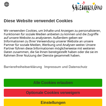
ÖFFNUNGSZEITEN
Wir freuen uns auf Ihre Anfrage!
Gerne stehen wir Ihnen von Montag bis Donnerstag von 08:00
bis 17:30 Uhr und am Freitag von 08:00 bis 17:00 Uhr zur
Verfügung.
Impressum und Datenschutz
Kontakt
Barrierefreiheitserklärung
Das Unternehmen
Jobs
Meeting- und Kongresslocations
Partner
Newsroom (B2B)
Presse
Facebook
YouTube
SalzburgerLand
Instagram
TikTok
Pinterest
LinkedIn
WhatsApp
Magazin