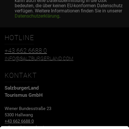
kann auch eine Datenübermittlung in die USA
bedeuten, die über keinen EU-konformen Datenschutz
verfügen. Weitere Informationen finden Sie in unserer
Datenschutzerklärung
.
HOTLINE
+43 662 6688 0
INFO@SALZBURGERLAND.COM
KONTAKT
SalzburgerLand
Tourismus GmbH
Wiener Bundesstraße 23
5300 Hallwang
+43 662 6688 0
info@salzburgerland.com