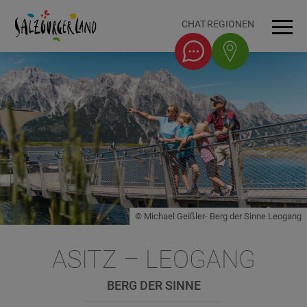
Accesskey
Accesskey
Accesskey
Accesskey
Zum Inhalt
Zur Navigation
Zum Seitenanfang
Zum Fuß-Bereich
[0]
[1]
[3]
[2]
CHAT
REGIONEN
Men
© Michael Geißler- Berg der Sinne Leogang
ASITZ – LEOGANG
BERG DER SINNE