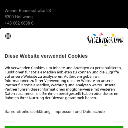
Wiener Bundesstraße 23
5300 Hallwang
+43 662 6688 0
info@salzburgerland.com
ÖFFNUNGSZEITEN
Wir freuen uns auf Ihre Anfrage!
Gerne stehen wir Ihnen von Montag bis Donnerstag von 08:00
bis 17:30 Uhr und am Freitag von 08:00 bis 17:00 Uhr zur
Verfügung.
Impressum und Datenschutz
Kontakt
Barrierefreiheitserklärung
Das Unternehmen
Jobs
Meeting- und Kongresslocations
Partner
Newsroom (B2B)
Presse