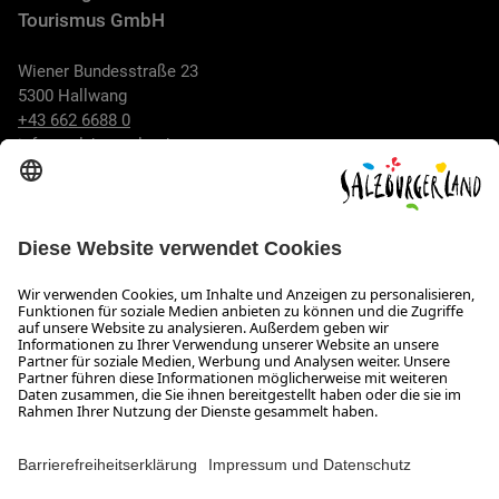
Tourismus GmbH
Wiener Bundesstraße 23
5300 Hallwang
+43 662 6688 0
info@salzburgerland.com
ÖFFNUNGSZEITEN
Wir freuen uns auf Ihre Anfrage!
Gerne stehen wir Ihnen von Montag bis Donnerstag von 08:00
bis 17:30 Uhr und am Freitag von 08:00 bis 17:00 Uhr zur
Verfügung.
Impressum und Datenschutz
Kontakt
Barrierefreiheitserklärung
Das Unternehmen
Jobs
Meeting- und Kongresslocations
Partner
Newsroom (B2B)
Presse