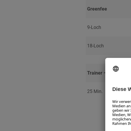
Greenfee
9-Loch
18-Loch
Trainer – 1 Star Golf
25 Min.