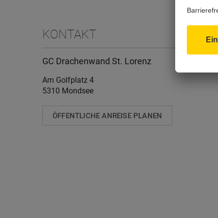
KONTAKT
GC Drachenwand St. Lorenz
Am Golfplatz 4
5310 Mondsee
ÖFFENTLICHE ANREISE PLANEN