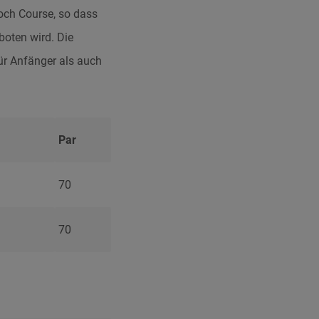
och Course, so dass
boten wird. Die
ür Anfänger als auch
Par
70
70