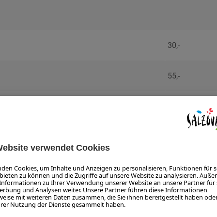
30,-
55,-
 Professional
30,-