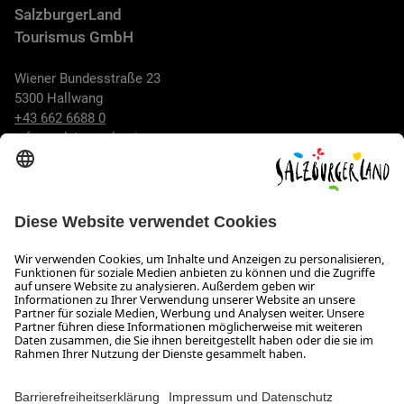
SalzburgerLand
Tourismus GmbH
Wiener Bundesstraße 23
5300 Hallwang
+43 662 6688 0
info@salzburgerland.com
ÖFFNUNGSZEITEN
Wir freuen uns auf Ihre Anfrage!
Gerne stehen wir Ihnen von Montag bis Donnerstag von 08:00
bis 17:30 Uhr und am Freitag von 08:00 bis 17:00 Uhr zur
Verfügung.
Impressum und Datenschutz
Kontakt
Barrierefreiheitserklärung
Das Unternehmen
Jobs
Meeting- und Kongresslocations
Partner