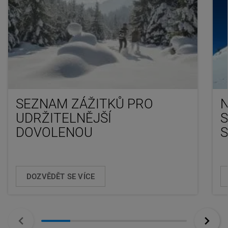
SEZNAM ZÁŽITKŮ PRO
N
UDRŽITELNĚJŠÍ
DOVOLENOU
DOZVĚDĚT SE VÍCE