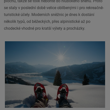
plochu, takže se tolik neboříte do hlubokého sněhu. Proto
se staly v poslední době velice oblíbenými i pro rekreačně-
turistické účely. Moderních sněžnic je dnes k dostání
několik typů, od běžeckých, přes alpinistické až po
chodecké vhodné pro kratší výlety a procházky.