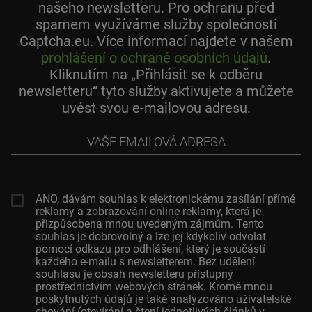
našeho newsletteru. Pro ochranu před
spamem využíváme služby společnosti
Captcha.eu. Více informací najdete v našem
prohlášení o ochraně osobních údajů
.
Kliknutím na „Přihlásit se k odběru
newsletteru“ tyto služby aktivujete a můžete
uvést svou e-mailovou adresu.
Vaše
emailová
adresa
ANO, dávám souhlas k elektronickému zasílání přímé
reklamy a zobrazování online reklamy, která je
přizpůsobena mnou uvedeným zájmům. Tento
souhlas je dobrovolný a lze jej kdykoliv odvolat
pomocí odkazu pro odhlášení, který je součástí
každého e-mailu s newsletterem. Bez udělení
souhlasu je obsah newsletteru přístupný
prostřednictvím webových stránek. Kromě mnou
poskytnutých údajů je také analyzováno uživatelské
chování (otevírání a čtení jednotlivých článků v