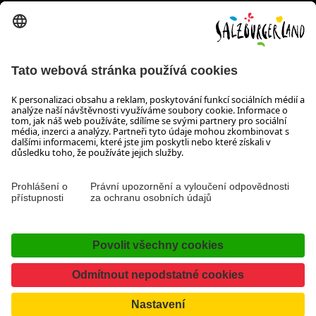
Wiener Bundesstraße 23
5300 Hallwang
+43 662 6688 44
info@salzburgerland.com
OTEVÍRACÍ DOBA
Těšíme se na Vaši poptávku!
Jsme Vám rádi k dispozici od pondělí do čtvrtka od 08:00 do
17:30 hodin a v pátek od 08:00 do 17:00 hodin.
Tiráž, Ochrana osobních údajů & vyloučení odpovědnosti
Kontakt
Prohlášení o přístupnosti
Facebook
YouTube
Instagram
TikTok
Pinterest
LinkedIn
WhatsApp