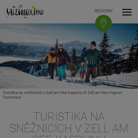
Accesskey
Accesskey
Accesskey
Accesskey
K obsahu
K navigaci
Na začátek stránky
K patičce
[3]
[0]
[1]
[2]
REGIONY
Navi
Turistika na sněžnicích v Zell am See-Kaprunu © Zell am See-Kaprun
Tourismus
TURISTIKA NA
SNĚŽNICÍCH V ZELL AM