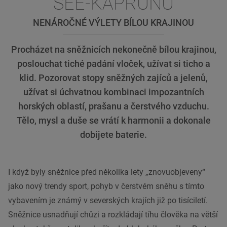
SEE-KAPRUNU
NENÁROČNÉ VÝLETY BÍLOU KRAJINOU
Procházet na sněžnicích nekonečně bílou krajinou,
poslouchat tiché padání vloček, užívat si ticho a
klid. Pozorovat stopy sněžných zajíců a jelenů,
užívat si úchvatnou kombinaci impozantních
horských oblastí, prašanu a čerstvého vzduchu.
Tělo, mysl a duše se vrátí k harmonii a dokonale
dobijete baterie.
I když byly sněžnice před několika lety „znovuobjeveny“
jako nový trendy sport, pohyb v čerstvém sněhu s tímto
vybavením je známý v severských krajích již po tisíciletí.
Sněžnice usnadňují chůzi a rozkládají tíhu člověka na větší