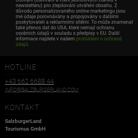
newsletteru) pro zlepšování utváření obsahu. Z
důvodu personalizovaného online marketingu jsou
mé údaje porovnávány a propojovány s dalšími
poskytovateli a reklamními sítěmi. To může znamenat
také přenos dat do USA, které nemají ochranu
osobních údajů v souladu s předpisy v EU. Další
informace najdete v našem
prohlášení o ochraně
údajů
.
HOTLINE
+43 662 6688 44
INFO@SALZBURGERLAND.COM
KONTAKT
SalzburgerLand
Tourismus GmbH