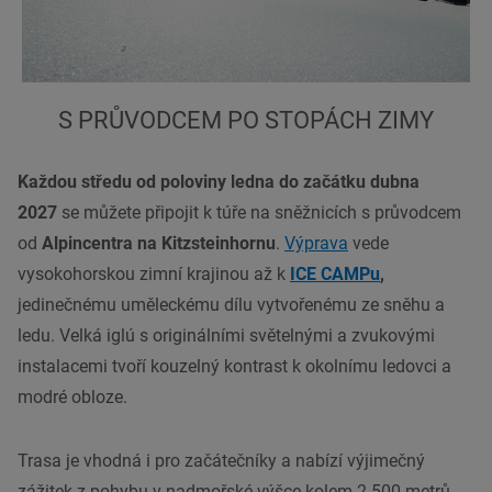
S PRŮVODCEM PO STOPÁCH ZIMY
Každou středu od poloviny ledna do začátku dubna
2027
se můžete připojit k túře na sněžnicích s průvodcem
od
Alpincentra na Kitzsteinhornu
.
Výprava
vede
vysokohorskou zimní krajinou až k
ICE CAMPu
,
jedinečnému uměleckému dílu vytvořenému ze sněhu a
ledu. Velká iglú s originálními světelnými a zvukovými
instalacemi tvoří kouzelný kontrast k okolnímu ledovci a
modré obloze.
Trasa je vhodná i pro začátečníky a nabízí výjimečný
zážitek z pohybu v nadmořské výšce kolem 2 500 metrů.