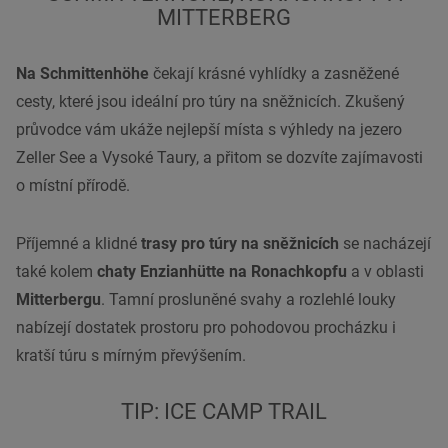
MITTERBERG
Na Schmittenhöhe
čekají krásné vyhlídky a zasněžené
cesty, které jsou ideální pro túry na sněžnicích. Zkušený
průvodce vám ukáže nejlepší místa s výhledy na jezero
Zeller See a Vysoké Taury, a přitom se dozvíte zajímavosti
o místní přírodě.
Příjemné a klidné
trasy pro túry na sněžnicích
se nacházejí
také kolem
chaty Enzianhütte na Ronachkopfu
a v oblasti
Mitterbergu
. Tamní prosluněné svahy a rozlehlé louky
nabízejí dostatek prostoru pro pohodovou procházku i
kratší túru s mírným převýšením.
TIP: ICE CAMP TRAIL