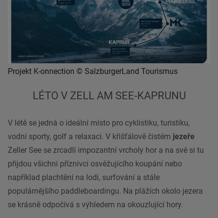
Projekt K-onnection © SalzburgerLand Tourismus
LÉTO V ZELL AM SEE-KAPRUNU
V létě se jedná o ideální místo pro cyklistiku, turistiku,
vodní sporty, golf a relaxaci. V křišťálově čistém
jezeře
Zeller See se zrcadlí impozantní vrcholy hor a na své si tu
přijdou všichni příznivci osvěžujícího koupání nebo
například plachtění na lodi, surfování a stále
populárnějšího paddleboardingu. Na plážích okolo jezera
se krásně odpočívá s výhledem na okouzlující hory.