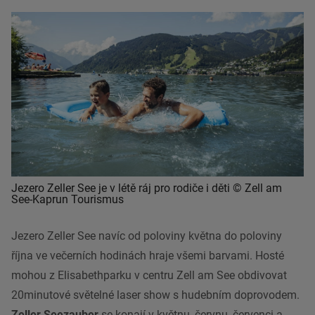
Jezero Zeller See je v létě ráj pro rodiče i děti © Zell am
See-Kaprun Tourismus
Jezero Zeller See navíc od poloviny května do poloviny
října ve večerních hodinách hraje všemi barvami. Hosté
mohou z Elisabethparku v centru Zell am See obdivovat
20minutové světelné laser show s hudebním doprovodem.
Zeller Seezauber
se konají v květnu, červnu, červenci a