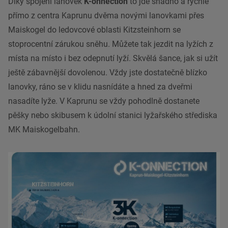
Díky spojení lanovek
K-onnection
to jde snadno a rychle
přímo z centra Kaprunu dvěma novými lanovkami přes
Maiskogel do ledovcové oblasti Kitzsteinhorn se
stoprocentní zárukou sněhu. Můžete tak jezdit na lyžích z
místa na místo i bez odepnutí lyží. Skvělá šance, jak si užít
ještě zábavnější dovolenou. Vždy jste dostatečně blízko
lanovky, ráno se v klidu nasnídáte a hned za dveřmi
nasadíte lyže. V Kaprunu se vždy pohodlně dostanete
pěšky nebo skibusem k údolní stanici lyžařského střediska
MK Maiskogelbahn.