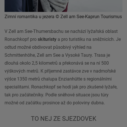
Zimní romantika u jezera © Zell am See-Kaprun Tourismus
V Zell am See-Thumersbachu se nachází lyžařská oblast
Ronachkopf pro
skituris
ty
a pro turistiku na sněžnicích. Je
odtud možné obdivovat působivý výhled na
Schmittenhöhe, Zell am See a Vysoké Taury. Trasa je
dlouhá okolo 2,5 kilometrů a překonává se na ní 500
výškových metrů. K příjemné zastávce zve v nadmořské
výšce 1350 metrů chalupa Enzianhütte s regionálními
specialitami. Ronachkopf se hodí jak pro zkušené lyžaře,
tak pro začátečníky. Podle sněhové situace jsou túry
možné od začátku prosince až do poloviny dubna.
TO NEJ ZE SJEZDOVEK