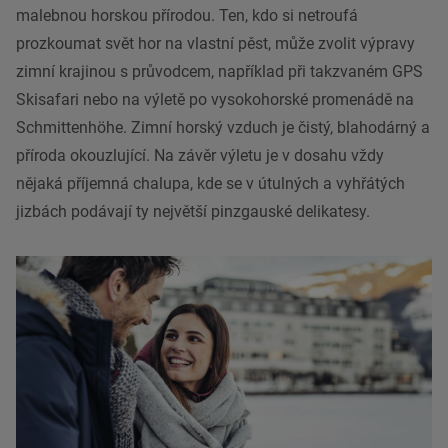
malebnou horskou přírodou. Ten, kdo si netroufá
prozkoumat svět hor na vlastní pěst, může zvolit výpravy
zimní krajinou s průvodcem, například při takzvaném GPS
Skisafari nebo na výletě po vysokohorské promenádě na
Schmittenhöhe. Zimní horský vzduch je čistý, blahodárný a
příroda okouzlující. Na závěr výletu je v dosahu vždy
nějaká příjemná chalupa, kde se v útulných a vyhřátých
jizbách podávají ty největší pinzgauské delikatesy.