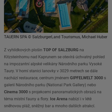
TAUERN SPA © SalzburgerLand Tourismus, Michael Huber
Z vyhlídkových plošin
TOP OF SALZBURG
na
Kitzsteinhornu nad Kaprunem se otevírá úchvatný pohled
na impozantní alpské velikány Národního parku Vysoké
Taury. V horní stanici lanovky v 3029 metrech se dále
nachází restaurace, centrum jménem
GIPFELWELT 3000
s
galerií Národního parku (National Park Gallery) nebo
Cinema 3000
s projekcemi panoramatických obrazů na
téma místní fauny a flory.
Ice Arena
nabízí i v létě
sněhovou pláž, sněžný bar a mnoho dalších atrakcí.