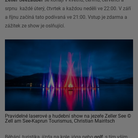
srpnu každé úterý, čtvrtek a každou neděli ve 22:00. V září
a říjnu začíná tato podívaná ve 21:00. Vstup je zdarma a
zážitek ze show je oslňující.
Pravidelné laserové a hudební show na jezeře Zeller See ©
Zell am See-Kaprun Tourismus, Christian Mairitsch
Běhání, turistika, jízda na kole, jóga nebo
golf
, s tím vším