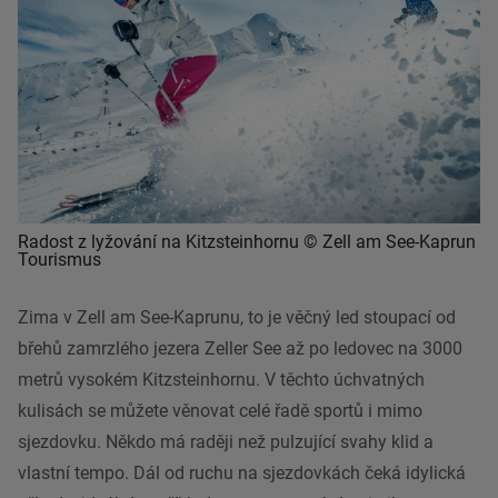
Radost z lyžování na Kitzsteinhornu © Zell am See-Kaprun
Tourismus
Zima v Zell am See-Kaprunu, to je věčný led stoupací od
břehů zamrzlého jezera Zeller See až po ledovec na 3000
metrů vysokém Kitzsteinhornu. V těchto úchvatných
kulisách se můžete věnovat celé řadě sportů i mimo
sjezdovku. Někdo má raději než pulzující svahy klid a
vlastní tempo. Dál od ruchu na sjezdovkách čeká idylická