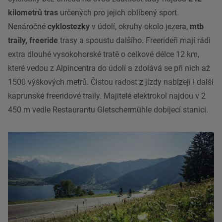
kilometrů tras
určených pro jejich oblíbený sport.
Nenáročné
cyklostezky
v údolí, okruhy okolo jezera,
mtb
traily, freeride
trasy a spoustu dalšího. Freerideři mají rádi
extra dlouhé vysokohorské tratě o celkové délce 12 km,
které vedou z Alpincentra do údolí a zdolává se při nich až
1500 výškových metrů. Čistou radost z jízdy nabízejí i další
kaprunské freeridové traily. Majitelé elektrokol najdou v 2
450 m vedle Restaurantu Gletschermühle dobíjecí stanici.