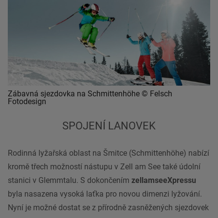
Zábavná sjezdovka na Schmittenhöhe © Felsch
Fotodesign
SPOJENÍ LANOVEK
Rodinná lyžařská oblast na Šmitce (Schmittenhöhe) nabízí
kromě třech možností nástupu v Zell am See také údolní
stanici v Glemmtalu. S dokončením
zellamseeXpressu
byla nasazena vysoká laťka pro novou dimenzi lyžování.
Nyní je možné dostat se z přírodně zasněžených sjezdovek