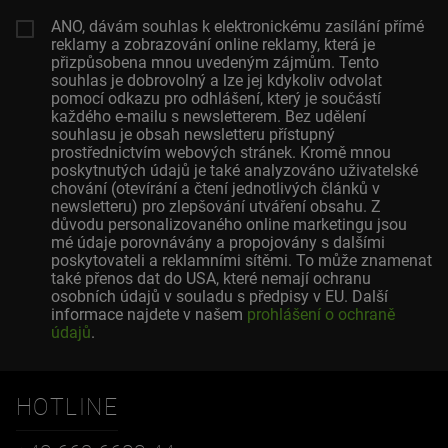
ANO, dávám souhlas k elektronickému zasílání přímé
reklamy a zobrazování online reklamy, která je
přizpůsobena mnou uvedeným zájmům. Tento
souhlas je dobrovolný a lze jej kdykoliv odvolat
pomocí odkazu pro odhlášení, který je součástí
každého e-mailu s newsletterem. Bez udělení
souhlasu je obsah newsletteru přístupný
prostřednictvím webových stránek. Kromě mnou
poskytnutých údajů je také analyzováno uživatelské
chování (otevírání a čtení jednotlivých článků v
newsletteru) pro zlepšování utváření obsahu. Z
důvodu personalizovaného online marketingu jsou
mé údaje porovnávány a propojovány s dalšími
poskytovateli a reklamními sítěmi. To může znamenat
také přenos dat do USA, které nemají ochranu
osobních údajů v souladu s předpisy v EU. Další
informace najdete v našem
prohlášení o ochraně
údajů
.
HOTLINE