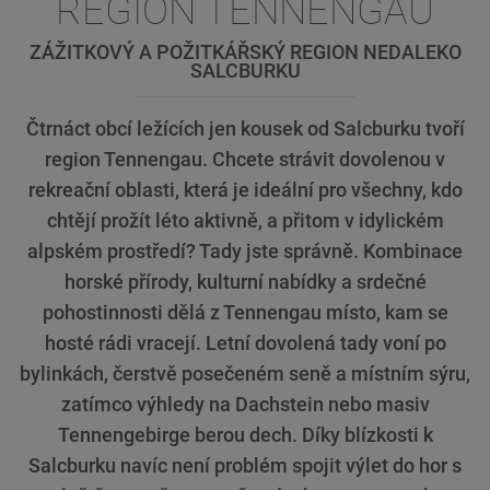
REGION TENNENGAU
ZÁŽITKOVÝ A POŽITKÁŘSKÝ REGION NEDALEKO
SALCBURKU
Čtrnáct obcí ležících jen kousek od Salcburku tvoří
region Tennengau. Chcete strávit dovolenou v
rekreační oblasti, která je ideální pro všechny, kdo
chtějí prožít léto aktivně, a přitom v idylickém
alpském prostředí? Tady jste správně. Kombinace
horské přírody, kulturní nabídky a srdečné
pohostinnosti dělá z Tennengau místo, kam se
hosté rádi vracejí. Letní dovolená tady voní po
bylinkách, čerstvě posečeném seně a místním sýru,
zatímco výhledy na Dachstein nebo masiv
Tennengebirge berou dech. Díky blízkosti k
Salcburku navíc není problém spojit výlet do hor s