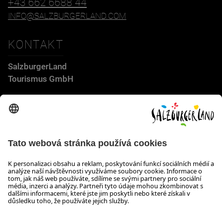
+43 662 6688 44
INFO@SALZBURGERLAND.COM
KONTAKT
SalzburgerLand
Tourismus GmbH
Wiener Bundesstraße 23
5300 Hallwang
+43 662 6688 44
info@salzburgerland.com
OTEVÍRACÍ DOBA
Těšíme se na Vaši poptávku!
Jsme Vám rádi k dispozici od pondělí do čtvrtka od 08:00 do
17:30 hodin a v pátek od 08:00 do 17:00 hodin.