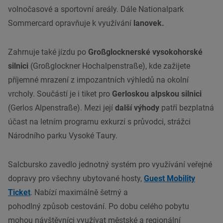
volnočasové a sportovní areály. Dále Nationalpark
Sommercard opravňuje k využívání
lanovek.
Zahrnuje také jízdu po
Großglocknerské vysokohorské
silnici
(
Großglockner Hochalpenstraße
), kde zažijete
příjemné mrazení z impozantních výhledů na okolní
vrcholy. Součástí je i tiket pro
Gerloskou alpskou silnici
(
Gerlos Alpenstraße
). Mezi její
další výhody
patří bezplatná
účast na letním programu exkurzí s průvodci, strážci
Národního parku Vysoké Taury.
Salcbursko zavedlo jednotný systém pro využívání veřejné
dopravy pro všechny ubytované hosty,
Guest Mobility
Ticket
. Nabízí maximálně šetrný a
pohodlný způsob cestování. Po dobu celého pobytu
mohou návštěvníci využívat městské a regionální