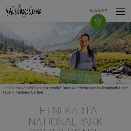
Accesskey
Accesskey
Accesskey
Accesskey
K obsahu
K navigaci
Na začátek stránky
K patičce
[3]
[0]
[1]
[2]
REGIONY
Navi
Letní karta Národního parku Vysoké Taury © Ferienregion Nationalpark Hohe
Tauern, Mathäus Gartner
LETNÍ KARTA
NATIONALPARK