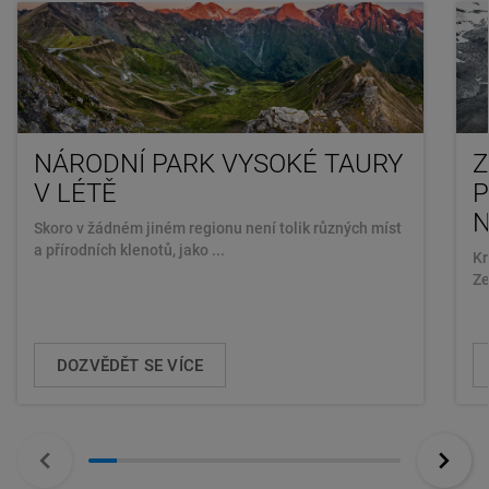
NÁRODNÍ PARK VYSOKÉ TAURY
Z
V LÉTĚ
P
N
Skoro v žádném jiném regionu není tolik různých míst
a přírodních klenotů, jako ...
Kr
Ze
DOZVĚDĚT SE VÍCE