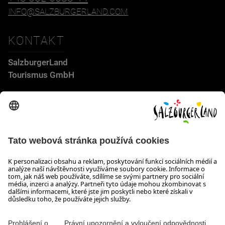
INFO@SALZBURGERLAND.COM
KONTAKT
SalzburgerLand
Tourismus GmbH
Wiener Bundesstraße 23
5300 Hallwang
+43 662 6688 44
info@salzburgerland.com
OTEVÍRACÍ DOBA
Těšíme se na Vaši poptávku!
Jsme Vám rádi k dispozici od pondělí do čtvrtka od 08:00 do
17:30 hodin a v pátek od 08:00 do 17:00 hodin.