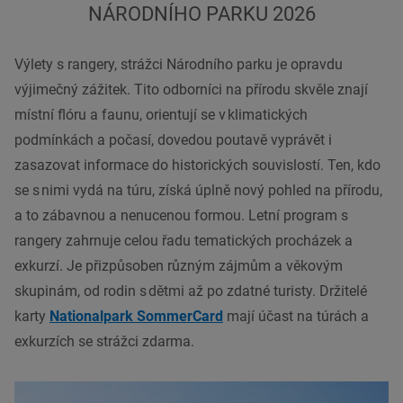
NÁRODNÍHO PARKU 2026
Výlety s rangery, strážci Národního parku je opravdu
výjimečný zážitek. Tito odborníci na přírodu skvěle znají
místní flóru a faunu, orientují se v klimatických
podmínkách a počasí, dovedou poutavě vyprávět i
zasazovat informace do historických souvislostí. Ten, kdo
se s nimi vydá na túru, získá úplně nový pohled na přírodu,
a to zábavnou a nenucenou formou. Letní program s
rangery zahrnuje celou řadu tematických procházek a
exkurzí. Je přizpůsoben různým zájmům a věkovým
skupinám, od rodin s dětmi až po zdatné turisty. Držitelé
karty
Nationalpark SommerCard
mají účast na túrách a
exkurzích se strážci zdarma.