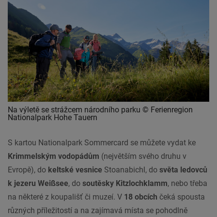
Na výletě se strážcem národního parku © Ferienregion
Nationalpark Hohe Tauern
S kartou Nationalpark Sommercard se můžete vydat ke
Krimmelským vodopádům
(největším svého druhu v
Evropě), do
keltské vesnice
Stoanabichl, do
světa ledovců
k jezeru Weißsee
, do
soutěsky Kitzlochklamm
, nebo třeba
na některé z koupališť či muzeí. V
18 obcích
čeká spousta
různých příležitostí a na zajímavá místa se pohodlně