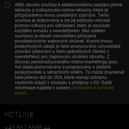
ANO, dávám souhlas k elektronickému zasílání přímé
reklamy a zobrazování online reklamy, která je
přizpůsobena mnou uvedeným zájmům. Tento
souhlas je dobrovolný a lze jej kdykoliv odvolat
pomocí odkazu pro odhlášení, který je součástí
každého e-mailu s newsletterem. Bez udělení
souhlasu je obsah newsletteru přístupný
prostřednictvím webových stránek. Kromě mnou
poskytnutých údajů je také analyzováno uživatelské
chování (otevírání a čtení jednotlivých článků v
newsletteru) pro zlepšování utváření obsahu. Z
důvodu personalizovaného online marketingu jsou
mé údaje porovnávány a propojovány s dalšími
poskytovateli a reklamními sítěmi. To může znamenat
také přenos dat do USA, které nemají ochranu
osobních údajů v souladu s předpisy v EU. Další
informace najdete v našem
prohlášení o ochraně
údajů
.
HOTLINE
+43 662 6688 44