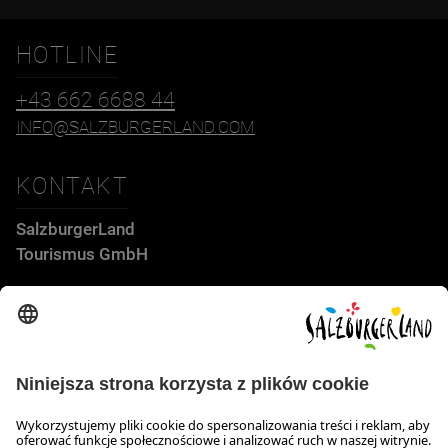
HOTLINE
+43 662 6688 44
INFO@SALZBURGERLAND.COM
KONTAKT
SalzburgerLand
Tourismus GmbH
Wiener Bundesstraße 23
5300 Hallwang
+43 662 6688 44
info@salzburgerland.com
GODZINY OTWARCIA