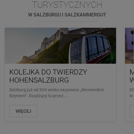
TURYSTYCZNYCH
W SALZBURGU I SALZKAMMERGUT
KOLEJKA DO TWIERDZY
M
HOHENSALZBURG
W
Salzburg już od XVII wieku nazywano „Niemieckim
El
Rzymem”. Rządzący tu przez ...
w 
WIĘCEJ