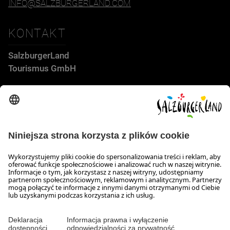
INFO@SALZBURGERLAND.COM
KONTAKT
SalzburgerLand
Tourismus GmbH
Wiener Bundesstraße 23
5300 Hallwang
+43 662 6688 44
info@salzburgerland.com
GODZINY OTWARCIA
Skontaktuj się z nami!
Nasi konsultanci służą Państwu informacją od pn. do czw. w
godz. 8:00-17:30 oraz w pt. w godz. 8:00 do 17:00.