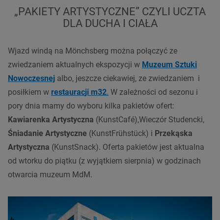
„PAKIETY ARTYSTYCZNE” CZYLI UCZTA
DLA DUCHA I CIAŁA
Wjazd windą na Mönchsberg można połączyć ze
zwiedzaniem aktualnych ekspozycji w
Muzeum Sztuki
Nowoczesnej
albo, jeszcze ciekawiej, ze zwiedzaniem i
posiłkiem w
restaurac
ji m32
.
W zależności od sezonu i
pory dnia mamy do wyboru kilka pakietów ofert:
Kawiarenka Artystyczna
(KunstCafé),Wieczór Studencki,
Śniadanie Artystyczne
(KunstFrühstück) i
Przekąska
Artystyczna
(KunstSnack). Oferta pakietów jest aktualna
od wtorku do piątku (z wyjątkiem sierpnia) w godzinach
otwarcia muzeum MdM.