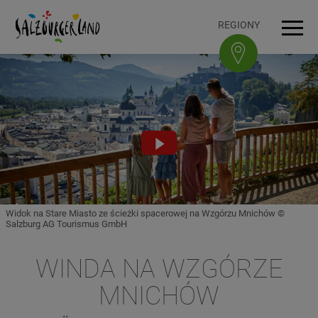
Accesskey
Accesskey
Accesskey
Accesskey
Do treści
Do nawigacji
Na górę strony
Do stopki
[0]
[3]
[1]
[2]
REGIONY
Men
Video
abspielen
Widok na Stare Miasto ze ścieżki spacerowej na Wzgórzu Mnichów ©
Salzburg AG Tourismus GmbH
WINDA NA WZGÓRZE
MNICHÓW