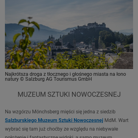
Najkrótsza droga z tłocznego i głośnego miasta na łono
natury © Salzburg AG Tourismus GmbH
MUZEUM SZTUKI NOWOCZESNEJ
Na wzgórzu Mönchsberg mięści się jedna z siedzib
Salzburskiego Muzeum Sztuki Nowoczesnej
MdM. Wart
wybrać się tam już choćby ze względu na niebywałe
położenie i fantastyczne widoki, a samo muzeum