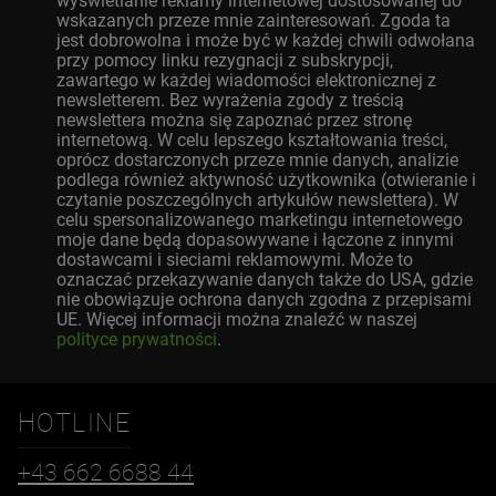
wyświetlanie reklamy internetowej dostosowanej do
wskazanych przeze mnie zainteresowań. Zgoda ta
jest dobrowolna i może być w każdej chwili odwołana
przy pomocy linku rezygnacji z subskrypcji,
zawartego w każdej wiadomości elektronicznej z
newsletterem. Bez wyrażenia zgody z treścią
newslettera można się zapoznać przez stronę
internetową. W celu lepszego kształtowania treści,
oprócz dostarczonych przeze mnie danych, analizie
podlega również aktywność użytkownika (otwieranie i
czytanie poszczególnych artykułów newslettera). W
celu spersonalizowanego marketingu internetowego
moje dane będą dopasowywane i łączone z innymi
dostawcami i sieciami reklamowymi. Może to
oznaczać przekazywanie danych także do USA, gdzie
nie obowiązuje ochrona danych zgodna z przepisami
UE. Więcej informacji można znaleźć w naszej
polityce prywatności
.
HOTLINE
+43 662 6688 44