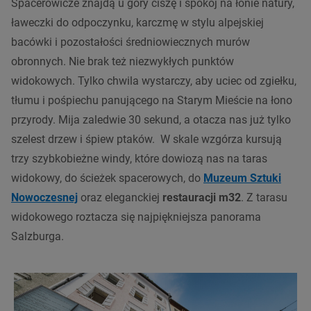
Spacerowicze znajdą u góry ciszę i spokój na łonie natury,
ławeczki do odpoczynku, karczmę w stylu alpejskiej
bacówki i pozostałości średniowiecznych murów
obronnych. Nie brak też niezwykłych
punktów
widokowych
. Tylko chwila wystarczy, aby uciec od zgiełku,
tłumu i pośpiechu panującego na Starym Mieście na łono
przyrody. Mija zaledwie 30 sekund, a otacza nas już tylko
szelest drzew i śpiew ptaków. W skale wzgórza kursują
trzy szybkobieżne windy, które dowiozą nas na taras
widokowy, do ścieżek spacerowych, do
Muzeum Sztuki
Nowoczesnej
oraz eleganckiej
restauracji m32
. Z tarasu
widokowego roztacza się najpiękniejsza
panorama
Salzburga
.