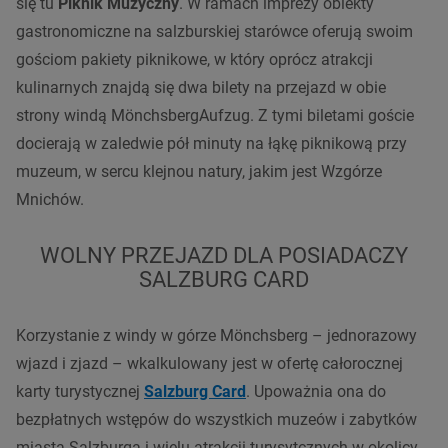
się tu
Piknik Muzyczny
. W ramach imprezy obiekty
gastronomiczne na salzburskiej starówce oferują swoim
gościom pakiety piknikowe, w który oprócz atrakcji
kulinarnych znajdą się dwa bilety na przejazd w obie
strony windą MönchsbergAufzug. Z tymi biletami goście
docierają w zaledwie pół minuty na łąkę piknikową przy
muzeum, w sercu klejnou natury, jakim jest Wzgórze
Mnichów.
WOLNY PRZEJAZD DLA POSIADACZY
SALZBURG CARD
Korzystanie z windy w górze Mönchsberg – jednorazowy
wjazd i zjazd – wkalkulowany jest w ofertę całorocznej
karty turystycznej
Salzburg Card
. Upoważnia ona do
bezpłatnych wstępów do wszystkich muzeów i zabytków
miasta Salzburga i wielu atrakcji turysytcznych w okolicy