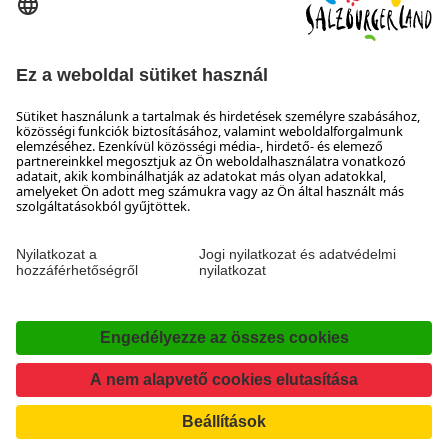
5300 Hallwang
+43 662 6688 44
info@salzburgerland.com
NYITVATARTÁS
Várjuk jelentkezését
Készséggel állunk rendelkezésére hétfőtől csütörtökig 8:00-
tól 17:30-ig, pénteken 8:00-tól 17:00-ig
Elérhetőség
Impresszum & Adatvédelem és a felelősség kizárása
Nyilatkozat a hozzáférhetőségről
Facebook
Instagram
TikTok
Pinterest
LinkedIn
WhatsApp