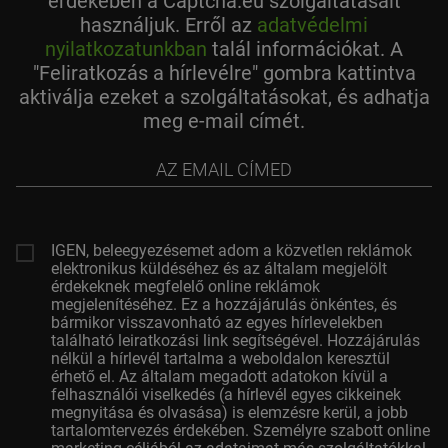
érdekében a Captcha.eu szolgáltatásait
használjuk. Erről az
adatvédelmi
nyilatkozatunkban
talál információkat. A
"Feliratkozás a hírlevélre" gombra kattintva
aktiválja ezeket a szolgáltatásokat, és adhatja
meg e-mail címét.
az
email
címed
IGEN, beleegyezésemet adom a közvetlen reklámok
elektronikus küldéséhez és az általam megjelölt
érdekeknek megfelelő online reklámok
megjelenítéséhez. Ez a hozzájárulás önkéntes, és
bármikor visszavonható az egyes hírlevelekben
található leiratkozási link segítségével. Hozzájárulás
nélkül a hírlevél tartalma a weboldalon keresztül
érhető el. Az általam megadott adatokon kívül a
felhasználói viselkedés (a hírlevél egyes cikkeinek
megnyitása és olvasása) is elemzésre kerül, a jobb
tartalomtervezés érdekében. Személyre szabott online