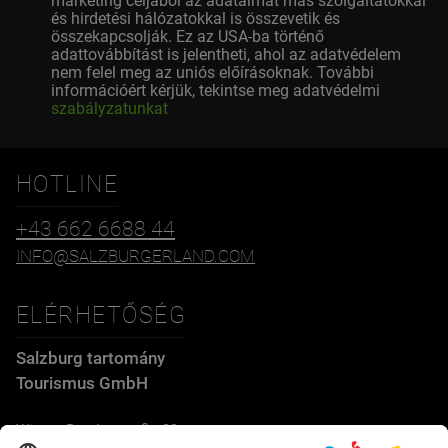
marketing céljából az adataimat más szolgáltatókkal
és hirdetési hálózatokkal is összevetik és
összekapcsolják. Ez az USA-ba történő
adattovábbítást is jelentheti, ahol az adatvédelem
nem felel meg az uniós előírásoknak. További
információért kérjük, tekintse meg adatvédelmi
szabályzatunkat
HOTLINE
+43 662 6688 44
INFO@SALZBURGERLAND.COM
ELÉRHETŐSÉG
Salzburg tartomány
Tourismus GmbH
Wiener Bundesstraße 23