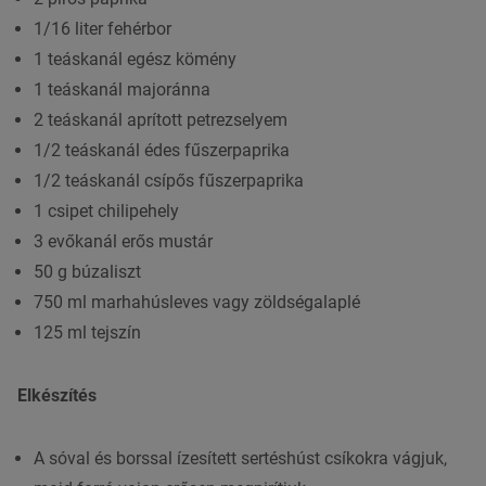
1/16 liter fehérbor
1 teáskanál egész kömény
1 teáskanál majoránna
2 teáskanál aprított petrezselyem
1/2 teáskanál édes fűszerpaprika
1/2 teáskanál csípős fűszerpaprika
1 csipet chilipehely
3 evőkanál erős mustár
50 g búzaliszt
750 ml marhahúsleves vagy zöldségalaplé
125 ml tejszín
Elkészítés
A sóval és borssal ízesített sertéshúst csíkokra vágjuk,