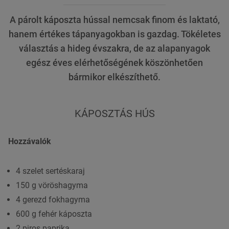
A párolt káposzta hússal nemcsak finom és laktató,
hanem értékes tápanyagokban is gazdag. Tökéletes
választás a hideg évszakra, de az alapanyagok
egész éves elérhetőségének köszönhetően
bármikor elkészíthető.
KÁPOSZTÁS HÚS
Hozzávalók
4 szelet sertéskaraj
150 g vöröshagyma
4 gerezd fokhagyma
600 g fehér káposzta
2 piros paprika