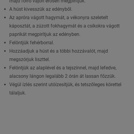
majd forró vajon erősen megpirítjuk.
A húst kivesszük az edényből.
Az apróra vágott hagymát, a vékonyra szeletelt
káposztát, a zúzott fokhagymát és a csíkokra vágott
paprikát megpirítjuk az edényben.
Felöntjük fehérborral.
Hozzáadjuk a húst és a többi hozzávalót, majd
megszórjuk liszttel.
Felöntjük az alaplével és a tejszínnel, majd lefedve,
alacsony lángon legalább 2 órán át lassan főzzük.
Végül ízlés szerint utóízesítjük, és tetszőleges körettel
tálaljuk.