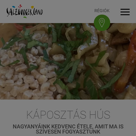
Accesskey
Accesskey
Accesskey
Accesskey
A tartalomhoz
A navigációhoz
Az oldal tetejére
A lábléchez
[3]
[0]
[1]
[2]
RÉGIÓK
Navi
KÁPOSZTÁS HÚS
NAGYANYÁINK KEDVENC ÉTELE, AMIT MA IS
SZÍVESEN FOGYASZTUNK