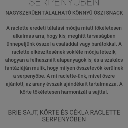
SERPENYŐBEN
NAGYSZERŰEN TÁLALHATÓ KÖNNYŰ ŐSZI SNACK
A raclette eredeti tálalási módja miatt tökéletesen
alkalmas arra, hogy kis, meghitt társaságban
ünnepeljünk ősszel a családdal vagy barátokkal. A
raclette elkészítésének sokféle módja létezik,
ahogyan a felhasznált alapanyagok is, és a szakács
fantáziáján múlik, hogy milyen összetevők kerülnek
a serpenyőbe. A mi raclette-ünk, mivel őszre
ajánlott, az arany évszak ajándékait tartalmazza. A
körte tökéletesen harmonizál a sajttal.
BRIE SAJT, KÖRTE ÉS CÉKLA RACLETTE
SERPENYŐBEN