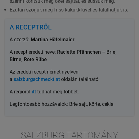
szerint körítsük meg őket sajttal, és süssük meg.
Ezután szórjuk meg friss kakukkfűvel és tálalhatjuk is.
A RECEPTRŐL
A szerző:
Martina Höfelmaier
A recept eredeti neve:
Raclette Pfännchen – Brie,
Birne, Rote Rübe
Az eredeti recept német nyelven
a
salzburgschmeckt.at
oldalán található.
A régióról
itt
tudhat meg többet.
Legfontosabb hozzávalók: Brie sajt, körte, cékla
SALZBURG TARTOMÁNY