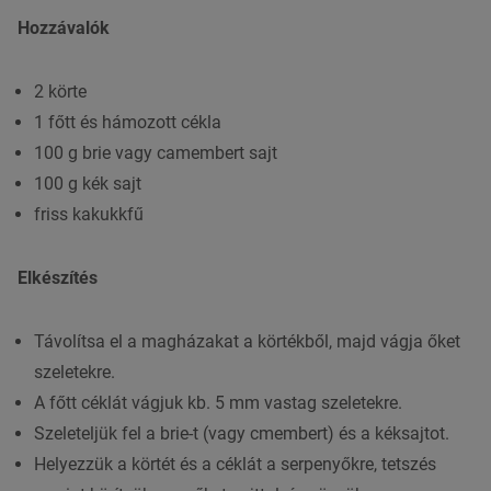
Hozzávalók
2 körte
1 főtt és hámozott cékla
100 g brie vagy camembert sajt
100 g kék sajt
friss kakukkfű
Elkészítés
Távolítsa el a magházakat a körtékből, majd vágja őket
szeletekre.
A főtt céklát vágjuk kb. 5 mm vastag szeletekre.
Szeleteljük fel a brie-t (vagy cmembert) és a kéksajtot.
Helyezzük a körtét és a céklát a serpenyőkre, tetszés