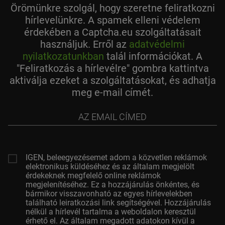
Örömünkre szolgál, hogy szeretne feliratkozni
hírlevelünkre. A spamek elleni védelem
érdekében a Captcha.eu szolgáltatásait
használjuk. Erről az
adatvédelmi
nyilatkozatunkban
talál információkat. A
"Feliratkozás a hírlevélre" gombra kattintva
aktiválja ezeket a szolgáltatásokat, és adhatja
meg e-mail címét.
az
email
címed
IGEN, beleegyezésemet adom a közvetlen reklámok
elektronikus küldéséhez és az általam megjelölt
érdekeknek megfelelő online reklámok
megjelenítéséhez. Ez a hozzájárulás önkéntes, és
bármikor visszavonható az egyes hírlevelekben
található leiratkozási link segítségével. Hozzájárulás
nélkül a hírlevél tartalma a weboldalon keresztül
érhető el. Az általam megadott adatokon kívül a