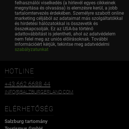
felhasználói viselkedés (a hírlevél egyes cikkeinek
megnyitása és olvasása) is elemzésre kerül, a jobb
tartalomtervezés érdekében. Személyre szabott online
marketing céljából az adataimat más szolgáltatókkal
és hirdetési hálózatokkal is összevetik és
összekapcsolják. Ez az USA-ba történő
adattovábbítást is jelentheti, ahol az adatvédelem
nem felel meg az uniós előírásoknak. További
információért kérjük, tekintse meg adatvédelmi
szabályzatunkat
HOTLINE
+43 662 6688 44
INFO@SALZBURGERLAND.COM
ELÉRHETŐSÉG
Salzburg tartomány
Tourismus GmbH