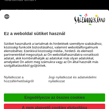
Wiener Bundesstraße 23
5300 Hallwang
+43 662 6688 44
info@salzburgerland.com
NYITVATARTÁS
Várjuk jelentkezését
Készséggel állunk rendelkezésére hétfőtől csütörtökig 8:00-
tól 17:30-ig, pénteken 8:00-tól 17:00-ig
Elérhetőség
Impresszum & Adatvédelem és a felelősség kizárása
Nyilatkozat a hozzáférhetőségről