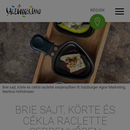
Accesskey
Accesskey
Accesskey
Accesskey
A tartalomhoz
A navigációhoz
Az oldal tetejére
A lábléchez
[3]
[0]
[1]
[2]
RÉGIÓK
Navi
Brie sajt, körte és cékla raclette serpenyőben © Salzburger Agrar Marketing,
Martina Höfelmaier
BRIE SAJT, KÖRTE ÉS
CÉKLA RACLETTE