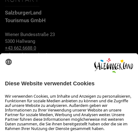
SalzburgerLand
Tourismus GmbH
Wiener Bundesstraße 23
5300 Hallwang
+43 662 6688 0
info@salzburgerland.com
ÖFFNUNGSZEITEN
Wir freuen uns auf Ihre Anfrage!
Gerne stehen wir Ihnen von Montag bis Donnerstag von 08:00
bis 17:30 Uhr und am Freitag von 08:00 bis 17:00 Uhr zur
Verfügung.
Impressum und Datenschutz
Kontakt
Barrierefreiheitserklärung