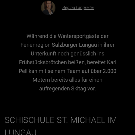
Regina Langreiter
Essen & Trinken
Outdoor & Sport
Während die Wintersportgäste der
Gesundheit
Ferienregion Salzburger Lungau
in ihrer
Nachhaltigkeit
Unterkunft noch genüsslich ins
Sehenswürdig
Frühstücksbrötchen beißen, bereitet Karl
Kunst & Kultur
Pellikan mit seinem Team auf über 2.000
Brauchtum
Metern bereits alles für einen
aufregenden Skitag vor.
Lifestyle
Hotel & Reise
Archiv
SCHISCHULE ST. MICHAEL IM
BEITRÄGE NACH MONAT
LUNGAU