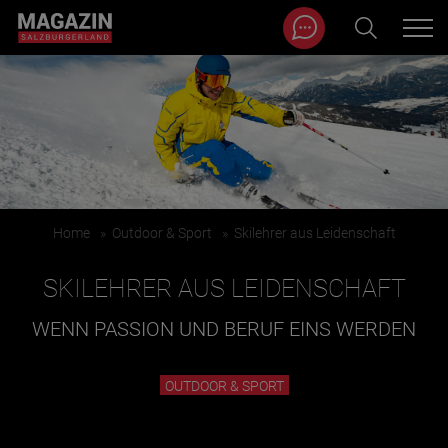
Magazin durchsuchen...
Zum Inhalt springen
BEITRÄGE IN MEINER NÄHE
Home
»
Outdoor & Sport
»
Skilehrer aus Leidenschaft
SKILEHRER AUS LEIDENSCHAFT
WENN PASSION UND BERUF EINS WERDEN
BEITRÄGE IN MEINER NÄHE ANZEIGEN
OUTDOOR & SPORT
KATEGORIEN