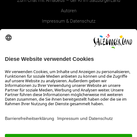
Zum Chat mit Amadeus – der KI im SalzburgerLand
Autoren
Impressum & Datenschutz
Erklärung zur Barrierefreiheit Magazin
SALZBURGERLAND
Infos zum Urlaub im SalzburgerLand
Veranstaltungen im SalzburgerLand
Aktuelle Urlaubsangebote
Newsroom
Presse
Broschüren Shop