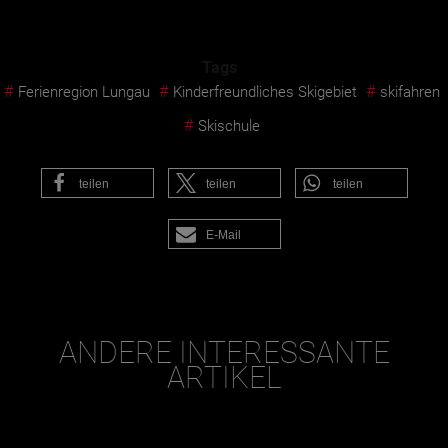
Tags
#
#
#
Ferienregion Lungau
Kinderfreundliches Skigebiet
skifahren
#
Skischule
teilen
teilen
teilen
E-Mail
ANDERE INTERESSANTE
ARTIKEL