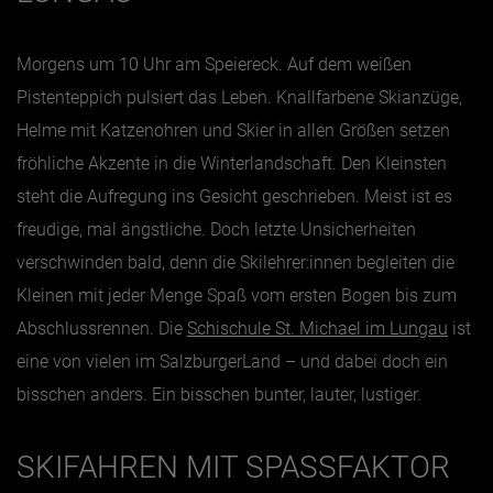
Jänner
Morgens um 10 Uhr am Speiereck. Auf dem weißen
Februar
Pistenteppich pulsiert das Leben. Knallfarbene Skianzüge,
Helme mit Katzenohren und Skier in allen Größen setzen
März
fröhliche Akzente in die Winterlandschaft. Den Kleinsten
April
steht die Aufregung ins Gesicht geschrieben. Meist ist es
Mai
freudige, mal ängstliche. Doch letzte Unsicherheiten
Juni
verschwinden bald, denn die Skilehrer:innen begleiten die
Juli
Kleinen mit jeder Menge Spaß vom ersten Bogen bis zum
August
Abschlussrennen. Die
Schischule St. Michael im Lungau
ist
September
eine von vielen im SalzburgerLand – und dabei doch ein
Oktober
bisschen anders. Ein bisschen bunter, lauter, lustiger.
November
SKIFAHREN MIT SPASSFAKTOR
Dezember