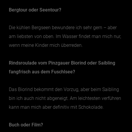
Bergtour oder Seentour?
Jänner
Februar
Die kühlen Bergseen bewundere ich sehr gern – aber
März
am liebsten von oben. Im Wasser findet man mich nur,
April
wenn meine Kinder mich überreden.
Mai
Rindsroulade vom Pinzgauer Biorind oder Saibling
Juni
fangfrisch aus dem Fuschlsee?
Juli
August
Das Biorind bekommt den Vorzug, aber beim Saibling
September
bin ich auch nicht abgeneigt. Am leichtesten verführen
Oktober
kann man mich aber definitiv mit Schokolade.
November
Buch oder Film?
Dezember