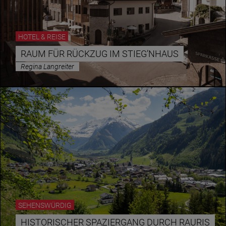
HOTEL & REISE
RAUM FÜR RÜCKZUG IM STIEG’NHAUS
Regina Langreiter
SEHENSWÜRDIG
HISTORISCHER SPAZIERGANG DURCH RAURIS