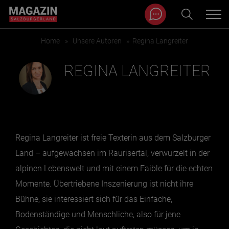
Magazin durchsuchen...
Zum Inhalt springen
Home
»
Unsere Autoren
»
Regina Langreiter
BEITRÄGE IN MEINER NÄHE
REGINA LANGREITER
Regina Langreiter ist
freie Texterin
aus dem Salzburger
Land – aufgewachsen im Raurisertal, verwurzelt in der
alpinen Lebenswelt und mit einem Faible für die echten
Momente. Übertriebene Inszenierung ist nicht ihre
BEITRÄGE IN MEINER NÄHE ANZEIGEN
Bühne, sie interessiert sich für das Einfache,
Bodenständige und Menschliche, also für jene
KATEGORIEN