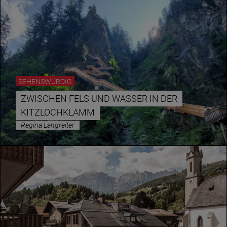
SEHENSWÜRDIG
ZWISCHEN FELS UND WASSER IN DER
KITZLOCHKLAMM
Regina Langreiter