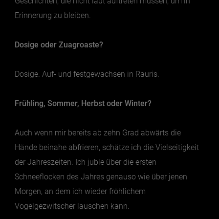
Geschichten, die nicht laut auftreten müssen, um in
Erinnerung zu bleiben.
Essen & Trinken
Dosige oder Zuagroaste?
Outdoor & Sport
Gesundheit
Dosige. Auf- und festgewachsen in Rauris.
Nachhaltigkeit
Sehenswürdig
Frühling, Sommer, Herbst oder Winter?
Kunst & Kultur
Brauchtum
Auch wenn mir bereits ab zehn Grad abwärts die
Lifestyle
Hände beinahe abfrieren, schätze ich die Vielseitigkeit
Hotel & Reise
der Jahreszeiten. Ich juble über die ersten
Schneeflocken des Jahres genauso wie über jenen
Archiv
Morgen, an dem ich wieder fröhlichem
Vogelgezwitscher lauschen kann.
BEITRÄGE NACH MONAT