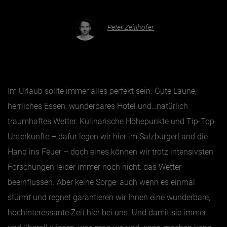
Peter Zeitlhofer
Essen & Trinken
Outdoor & Sport
Gesundheit
Nachhaltigkeit
Im Urlaub sollte immer alles perfekt sein. Gute Laune,
Sehenswürdig
herrliches Essen, wunderbares Hotel und…natürlich
Kunst & Kultur
traumhaftes Wetter. Kulinarische Höhepunkte und Tip-Top-
Brauchtum
Unterkünfte – dafür legen wir hier im SalzburgerLand die
Lifestyle
Hand ins Feuer – doch eines können wir trotz intensivsten
Forschungen leider immer noch nicht: das Wetter
Hotel & Reise
beeinflussen. Aber keine Sorge: auch wenn es einmal
Archiv
stürmt und regnet garantieren wir Ihnen eine wunderbare,
hochinteressante Zeit hier bei uns. Und damit sie immer
BEITRÄGE NACH MONAT