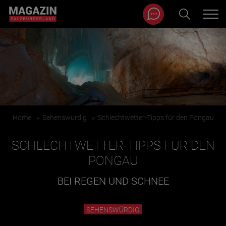
Magazin durchsuchen...
Zum Inhalt springen
BEITRÄGE IN MEINER NÄHE
Home
»
Sehenswürdig
»
Schlechtwetter-Tipps für den Pongau
SCHLECHTWETTER-TIPPS FÜR DEN
PONGAU
BEI REGEN UND SCHNEE
BEITRÄGE IN MEINER NÄHE ANZEIGEN
SEHENSWÜRDIG
KATEGORIEN