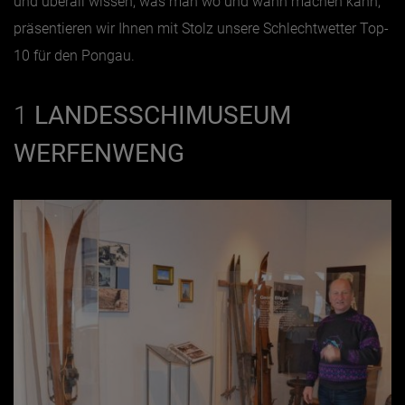
und überall wissen, was man wo und wann machen kann,
präsentieren wir Ihnen mit Stolz unsere Schlechtwetter Top-
Jänner
10 für den Pongau.
Februar
März
1
LANDESSCHIMUSEUM
April
WERFENWENG
Mai
Juni
Juli
August
September
Oktober
November
Dezember