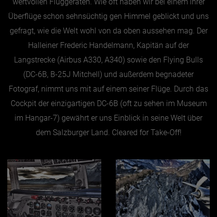
wertvollen Fluggeräten. Wie oft haben wir bei einem ihrer
Überflüge schon sehnsüchtig gen Himmel geblickt und uns
Jänner
gefragt, wie die Welt wohl von da oben aussehen mag. Der
Februar
Halleiner Frederic Handelmann, Kapitän auf der
März
Langstrecke (Airbus A330, A340) sowie den Flying Bulls
April
(DC-6B, B-25J Mitchell) und außerdem begnadeter
Fotograf, nimmt uns mit auf einem seiner Flüge. Durch das
Mai
Cockpit der einzigartigen DC-6B (oft zu sehen im Museum
Juni
im Hangar-7) gewährt er uns Einblick in seine Welt über
Juli
dem Salzburger Land. Cleared for Take-Off!
August
September
Oktober
November
Dezember