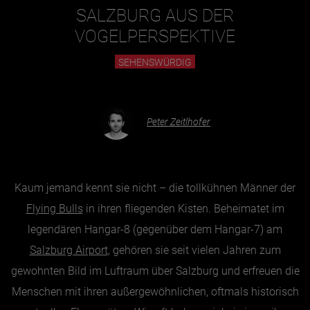
SALZBURG AUS DER
VOGELPERSPEKTIVE
Essen & Trinken
SEHENSWÜRDIG
Outdoor & Sport
Gesundheit
Nachhaltigkeit
Peter Zeitlhofer
Sehenswürdig
Kunst & Kultur
Brauchtum
Kaum jemand kennt sie nicht – die tollkühnen Männer der
Lifestyle
Flying Bulls
in ihren fliegenden Kisten. Beheimatet im
Hotel & Reise
legendären Hangar-8 (gegenüber dem Hangar-7) am
Salzburg Airport
, gehören sie seit vielen Jahren zum
Archiv
gewohnten Bild im Luftraum über Salzburg und erfreuen die
Menschen mit ihren außergewöhnlichen, oftmals historisch
BEITRÄGE NACH MONAT