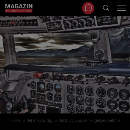
Magazin durchsuchen...
Zum Inhalt springen
BEITRÄGE IN MEINER NÄHE
BEITRÄGE IN MEINER NÄHE ANZEIGEN
Home
»
Sehenswürdig
»
Salzburg aus der Vogelperspektive
KATEGORIEN