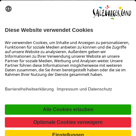
Erklärung zur Barrierefreiheit Magazin
SALZBURGERLAND
Infos zum Urlaub im SalzburgerLand
Veranstaltungen im SalzburgerLand
Aktuelle Urlaubsangebote
Newsroom
Presse
Broschüren Shop