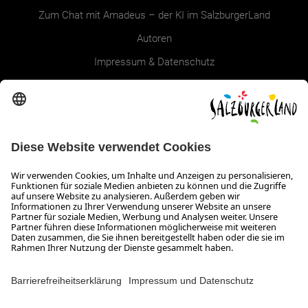
Zum Chat mit Amadeus – der KI im SalzburgerLand
Autoren
Impressum & Datenschutz
Erklärung zur Barrierefreiheit Magazin
SALZBURGERLAND
Infos zum Urlaub im SalzburgerLand
Veranstaltungen im SalzburgerLand
Aktuelle Urlaubsangebote
Newsroom
Presse
Broschüren Shop