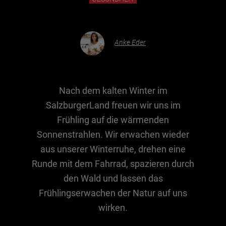
Essen & Trinken
Anke Eder
Outdoor & Sport
Gesundheit
Nachhaltigkeit
Nach dem kalten Winter im
Sehenswürdig
SalzburgerLand freuen wir uns im
Kunst & Kultur
Frühling auf die wärmenden
Brauchtum
Sonnenstrahlen. Wir erwachen wieder
aus unserer Winterruhe, drehen eine
Lifestyle
Runde mit dem Fahrrad, spazieren durch
Hotel & Reise
den Wald und lassen das
Archiv
Frühlingserwachen der Natur auf uns
wirken.
BEITRÄGE NACH MONAT