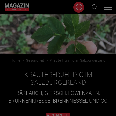
Magazin durchsuchen...
Zum Inhalt springen
BEITRÄGE IN MEINER NÄHE
Home
»
Gesundheit
»
Kräuterfrühling im SalzburgerLand
KRÄUTERFRÜHLING IM
SALZBURGERLAND
BÄRLAUCH, GIERSCH, LÖWENZAHN,
BEITRÄGE IN MEINER NÄHE ANZEIGEN
BRUNNENKRESSE, BRENNNESSEL UND CO
KATEGORIEN
GESUNDHEIT