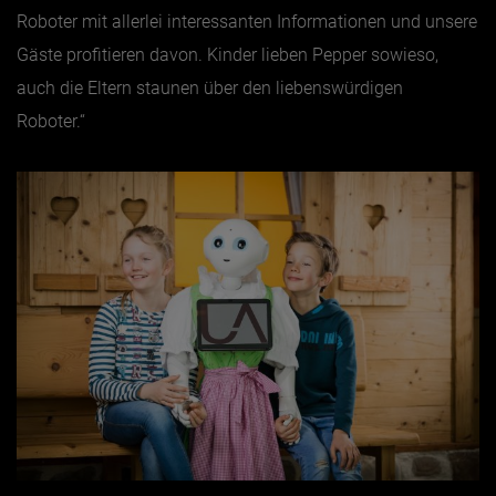
Roboter mit allerlei interessanten Informationen und unsere
Gäste profitieren davon. Kinder lieben Pepper sowieso,
Jänner
auch die Eltern staunen über den liebenswürdigen
Februar
Roboter.“
März
April
Mai
Juni
Juli
August
September
Oktober
November
Dezember