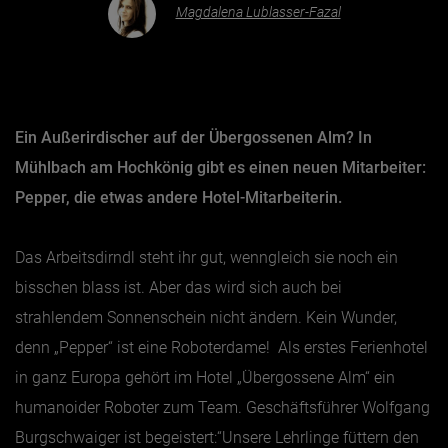
Magdalena Lublasser-Fazal
Essen & Trinken
Outdoor & Sport
Gesundheit
Ein Außerirdischer auf der Übergossenen Alm? In
Nachhaltigkeit
Mühlbach am Hochkönig gibt es einen neuen Mitarbeiter:
Sehenswürdig
Pepper, die etwas andere Hotel-Mitarbeiterin.
Kunst & Kultur
Das Arbeitsdirndl steht ihr gut, wenngleich sie noch ein
Brauchtum
bisschen blass ist. Aber das wird sich auch bei
Lifestyle
strahlendem Sonnenschein nicht ändern. Kein Wunder,
Hotel & Reise
denn „Pepper“ ist eine Roboterdame! Als erstes Ferienhotel
Archiv
in ganz Europa gehört im Hotel „Übergossene Alm“ ein
humanoider Roboter zum Team. Geschäftsführer Wolfgang
BEITRÄGE NACH MONAT
Burgschwaiger ist begeistert:“Unsere Lehrlinge füttern den