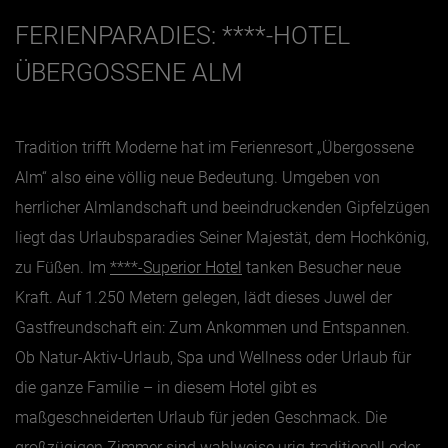
FERIENPARADIES: ****-HOTEL
ÜBERGOSSENE ALM
Tradition trifft Moderne hat im Ferienresort „Übergossene
Alm“ also eine völlig neue Bedeutung. Umgeben von
herrlicher Almlandschaft und beeindruckenden Gipfelzügen
liegt das Urlaubsparadies Seiner Majestät, dem Hochkönig,
zu Füßen. Im
****-Superior Hotel
tanken Besucher neue
Kraft. Auf 1.250 Metern gelegen, lädt dieses Juwel der
Gastfreundschaft ein: Zum Ankommen und Entspannen.
Ob Natur-Aktiv-Urlaub, Spa und Wellness oder Urlaub für
die ganze Familie – in diesem Hotel gibt es
maßgeschneiderten Urlaub für jeden Geschmack. Die
großzügigen
Zimmer
sind wahlweise urig-traditionell oder