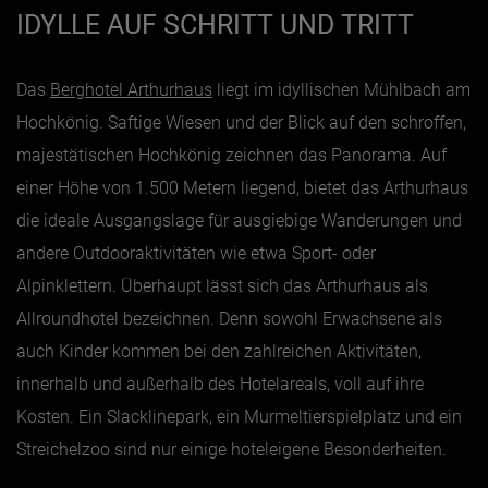
IDYLLE AUF SCHRITT UND TRITT
Jänner
Das
Berghotel Arthurhaus
liegt im idyllischen Mühlbach am
Februar
Hochkönig. Saftige Wiesen und der Blick auf den schroffen,
März
majestätischen Hochkönig zeichnen das Panorama. Auf
April
einer Höhe von 1.500 Metern liegend, bietet das Arthurhaus
Mai
die ideale Ausgangslage für ausgiebige Wanderungen und
Juni
andere Outdooraktivitäten wie etwa Sport- oder
Juli
Alpinklettern. Überhaupt lässt sich das Arthurhaus als
August
Allroundhotel bezeichnen. Denn sowohl Erwachsene als
auch Kinder kommen bei den zahlreichen Aktivitäten,
September
innerhalb und außerhalb des Hotelareals, voll auf ihre
Oktober
Kosten. Ein Slacklinepark, ein Murmeltierspielplatz und ein
November
Streichelzoo sind nur einige hoteleigene Besonderheiten.
Dezember