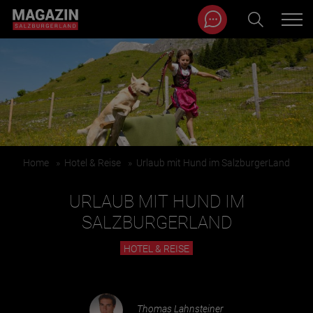
Magazin durchsuchen...
Zum Inhalt springen
BEITRÄGE IN MEINER NÄHE
Home
»
Hotel & Reise
»
Urlaub mit Hund im SalzburgerLand
URLAUB MIT HUND IM
SALZBURGERLAND
HOTEL & REISE
BEITRÄGE IN MEINER NÄHE ANZEIGEN
KATEGORIEN
Thomas Lahnsteiner