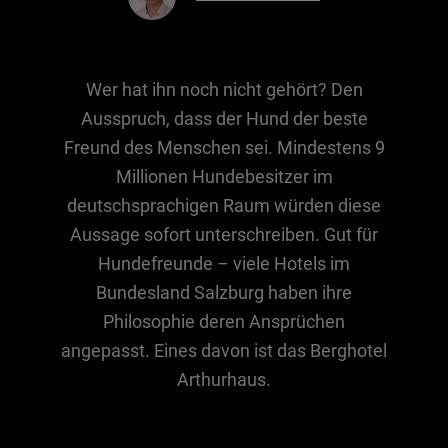
Essen & Trinken
Wer hat ihn noch nicht gehört? Den
Outdoor & Sport
Ausspruch, dass der Hund der beste
Gesundheit
Freund des Menschen sei. Mindestens 9
Nachhaltigkeit
Millionen Hundebesitzer im
Sehenswürdig
deutschsprachigen Raum würden diese
Kunst & Kultur
Aussage sofort unterschreiben. Gut für
Hundefreunde – viele Hotels im
Brauchtum
Bundesland Salzburg haben ihre
Lifestyle
Philosophie deren Ansprüchen
Hotel & Reise
angepasst. Eines davon ist das Berghotel
Archiv
Arthurhaus.
BEITRÄGE NACH MONAT