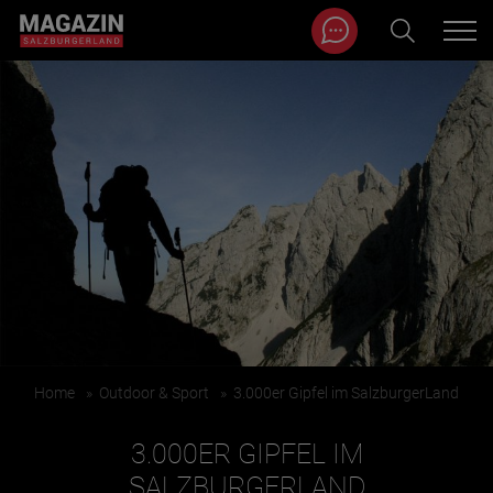
Magazin durchsuchen...
Zum Inhalt springen
BEITRÄGE IN MEINER NÄHE
Home
»
Outdoor & Sport
»
3.000er Gipfel im SalzburgerLand
BEITRÄGE IN MEINER NÄHE ANZEIGEN
3.000ER GIPFEL IM
KATEGORIEN
SALZBURGERLAND