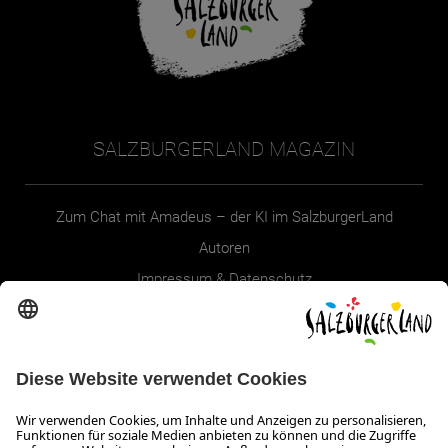
SALZBURGERLAND MAGAZIN
Zum Chat mit Amadeus – der KI im SalzburgerLand
Autoren
Impressum & Datenschutz
Erklärung zur Barrierefreiheit Magazin
SALZBURGERLAND