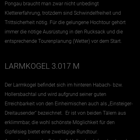
Pongau braucht man zwar nicht unbedingt
Klettererfahrung, trotzdem sind Schwindelfreiheit und
Jänner
Trittsicherheit nötig. Für die gelungene Hochtour gehört
Februar
immer die nötige Ausrüstung in den Rucksack und die
März
entsprechende Tourenplanung (Wetter) vor dem Start.
April
Mai
LARMKOGEL 3.017 M
Juni
Juli
Der Larmkogel befindet sich im hinteren Habach- bzw.
August
Hollersbachtal und wird aufgrund seiner guten
September
Erreichbarkeit von den Einheimischen auch als „Einsteiger-
Oktober
Dreitausender“ bezeichnet. Er ist von beiden Tälern aus
November
erklimmbar, die wohl schönste Möglichkeit für den
Gipfelsieg bietet eine zweitägige Rundtour.
Dezember