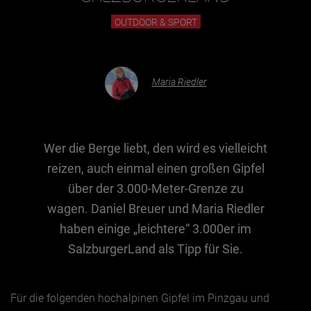
OUTDOOR & SPORT
Essen & Trinken
Outdoor & Sport
Maria Riedler
Gesundheit
Nachhaltigkeit
Sehenswürdig
Wer die Berge liebt, den wird es vielleicht
Kunst & Kultur
reizen, auch einmal einen großen Gipfel
Brauchtum
über der 3.000-Meter-Grenze zu
Lifestyle
wagen. Daniel Breuer und Maria Riedler
haben einige „leichtere“ 3.000er im
Hotel & Reise
SalzburgerLand als Tipp für Sie.
Archiv
BEITRÄGE NACH MONAT
Für die folgenden hochalpinen Gipfel im Pinzgau und