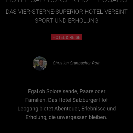
DAS VIER-STERNE-SUPERIOR HOTEL VEREINT
Essen & Trinken
SPORT UND ERHOLUNG
Outdoor & Sport
Gesundheit
HOTEL & REISE
Nachhaltigkeit
Sehenswürdig
Christian Granbacher-Roth
Kunst & Kultur
Brauchtum
Lifestyle
Egal ob Soloreisende, Paare oder
Hotel & Reise
Familien. Das Hotel Salzburger Hof
Archiv
Leogang bietet Abenteuer, Erlebnisse und
Erholung, die unvergessen bleiben.
BEITRÄGE NACH MONAT