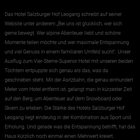
Das Hotel Salzburger Hof Leogang schreibt auf seiner
Jänner
Website unter anderem „Bei uns ist glücklich, wer sich
Februar
gerne bewegt. Wer alpine Abenteuer liebt und schöne
März
Momente teilen möchte und wer maximale Entspannung
April
und viel Genuss in einem familiären Umfeld sucht“. Unser
Mai
Ausflug zum Vier-Sterne-Superior Hotel mit unseren beiden
Juni
Töchtern entpuppte sich genau als das, was da
Juli
geschrieben steht. Mit der Asitzbahn, die genau einhundert
Meter vom Hotel entfernt ist, gelangt man in kürzester Zeit
August
auf den Berg, um Abenteuer auf dem Snowboard oder
September
Skiern zu erleben. Die Stärke des Hotels Salzburger Hof
Oktober
Leogang liegt eindeutig in der Kombination aus Sport und
November
Erholung. Und gerade was die Entspannung betrifft, hat das
Dezember
Haus kürzlich noch einmal einen Mehrwert kreiert.