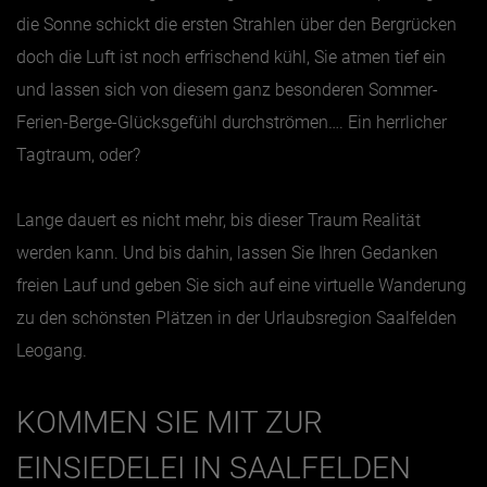
die Sonne schickt die ersten Strahlen über den Bergrücken
Jänner
doch die Luft ist noch erfrischend kühl, Sie atmen tief ein
und lassen sich von diesem ganz besonderen Sommer-
Februar
Ferien-Berge-Glücksgefühl durchströmen…. Ein herrlicher
März
Tagtraum, oder?
April
Mai
Lange dauert es nicht mehr, bis dieser Traum Realität
Juni
werden kann. Und bis dahin, lassen Sie Ihren Gedanken
Juli
freien Lauf und geben Sie sich auf eine virtuelle Wanderung
August
zu den schönsten Plätzen in der Urlaubsregion Saalfelden
Leogang.
September
Oktober
KOMMEN SIE MIT ZUR
November
EINSIEDELEI IN SAALFELDEN
Dezember