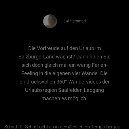
Essen & Trinken
Ulli Hammerl
Outdoor & Sport
Gesundheit
Nachhaltigkeit
Die Vorfreude auf den Urlaub im
Sehenswürdig
SalzburgerLand wächst? Dann holen Sie
sich doch gleich mal ein wenig Ferien-
Kunst & Kultur
Feeling in die eigenen vier Wände. Die
Brauchtum
eindrucksvollen 360° Wandervideos der
Lifestyle
Urlaubsregion Saalfelden Leogang
Hotel & Reise
machen es möglich.
Archiv
BEITRÄGE NACH MONAT
Schritt für Schritt geht es in gemächlichem Tempo bergauf,