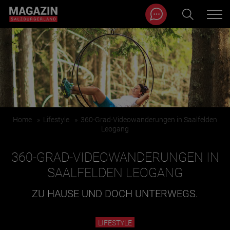
Magazin durchsuchen...
Zum Inhalt springen
BEITRÄGE IN MEINER NÄHE
Home
»
Lifestyle
»
360-Grad-Videowanderungen in Saalfelden
Leogang
360-GRAD-VIDEOWANDERUNGEN IN
SAALFELDEN LEOGANG
ZU HAUSE UND DOCH UNTERWEGS.
BEITRÄGE IN MEINER NÄHE ANZEIGEN
LIFESTYLE
KATEGORIEN