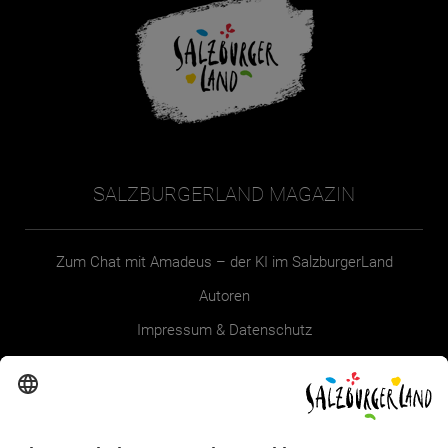
SALZBURGERLAND MAGAZIN
Zum Chat mit Amadeus – der KI im SalzburgerLand
Autoren
Impressum & Datenschutz
Erklärung zur Barrierefreiheit Magazin
SALZBURGERLAND