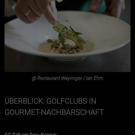
@ Restaurant Weyringer / Ian Ehm
ÜBERBLICK: GOLFCLUBS IN
GOURMET-NACHBARSCHAFT
GC Zell am See–Kaprun