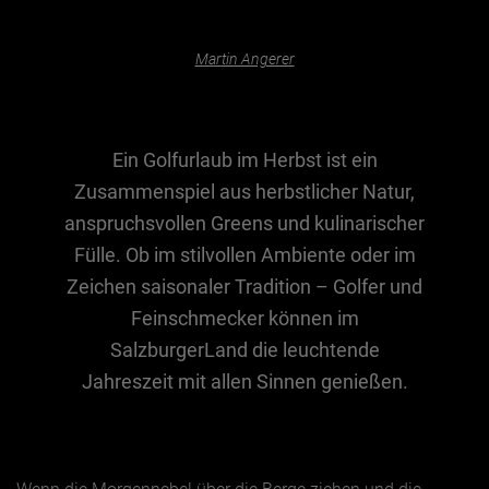
Martin Angerer
Essen & Trinken
Outdoor & Sport
Gesundheit
Ein Golfurlaub im Herbst ist ein
Nachhaltigkeit
Zusammenspiel aus herbstlicher Natur,
Sehenswürdig
anspruchsvollen Greens und kulinarischer
Kunst & Kultur
Fülle. Ob im stilvollen Ambiente oder im
Zeichen saisonaler Tradition – Golfer und
Brauchtum
Feinschmecker können im
Lifestyle
SalzburgerLand die leuchtende
Hotel & Reise
Jahreszeit mit allen Sinnen genießen.
Archiv
BEITRÄGE NACH MONAT