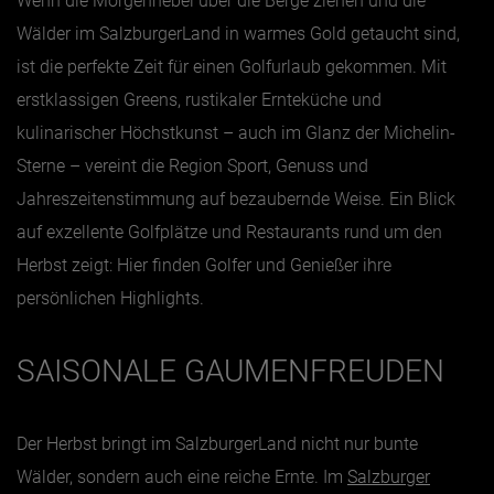
Wenn die Morgennebel über die Berge ziehen und die
Wälder im SalzburgerLand in warmes Gold getaucht sind,
Jänner
ist die perfekte Zeit für einen Golfurlaub gekommen. Mit
Februar
erstklassigen Greens, rustikaler Ernteküche und
März
kulinarischer Höchstkunst – auch im Glanz der Michelin-
Sterne – vereint die Region Sport, Genuss und
April
Jahreszeitenstimmung auf bezaubernde Weise. Ein Blick
Mai
auf exzellente Golfplätze und Restaurants rund um den
Juni
Herbst zeigt: Hier finden Golfer und Genießer ihre
Juli
persönlichen Highlights.
August
September
SAISONALE GAUMENFREUDEN
Oktober
November
Der Herbst bringt im SalzburgerLand nicht nur bunte
Dezember
Wälder, sondern auch eine reiche Ernte. Im
Salzburger