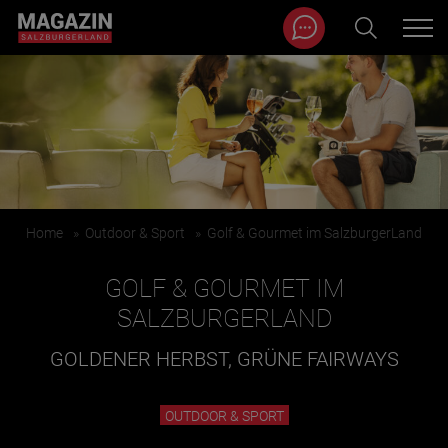
Magazin durchsuchen...
Zum Inhalt springen
BEITRÄGE IN MEINER NÄHE
Home
»
Outdoor & Sport
»
Golf & Gourmet im SalzburgerLand
GOLF & GOURMET IM
SALZBURGERLAND
GOLDENER HERBST, GRÜNE FAIRWAYS
BEITRÄGE IN MEINER NÄHE ANZEIGEN
OUTDOOR & SPORT
KATEGORIEN