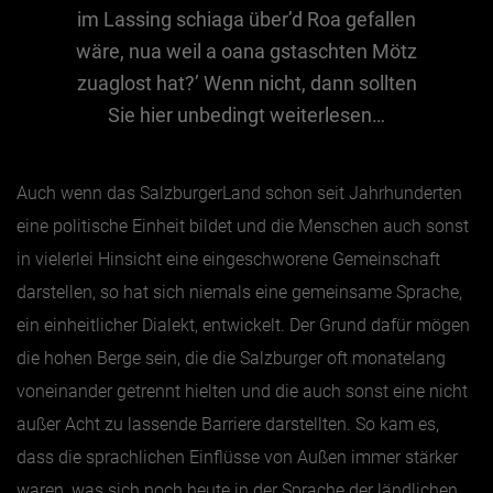
im Lassing schiaga über’d Roa gefallen
wäre, nua weil a oana gstaschten Mötz
Jänner
zuaglost hat?’ Wenn nicht, dann sollten
Februar
Sie hier unbedingt weiterlesen…
März
April
Auch wenn das SalzburgerLand schon seit Jahrhunderten
Mai
eine politische Einheit bildet und die Menschen auch sonst
Juni
in vielerlei Hinsicht eine eingeschworene Gemeinschaft
Juli
darstellen, so hat sich niemals eine gemeinsame Sprache,
August
ein einheitlicher Dialekt, entwickelt. Der Grund dafür mögen
September
die hohen Berge sein, die die Salzburger oft monatelang
voneinander getrennt hielten und die auch sonst eine nicht
Oktober
außer Acht zu lassende Barriere darstellten. So kam es,
November
dass die sprachlichen Einflüsse von Außen immer stärker
Dezember
waren, was sich noch heute in der Sprache der ländlichen