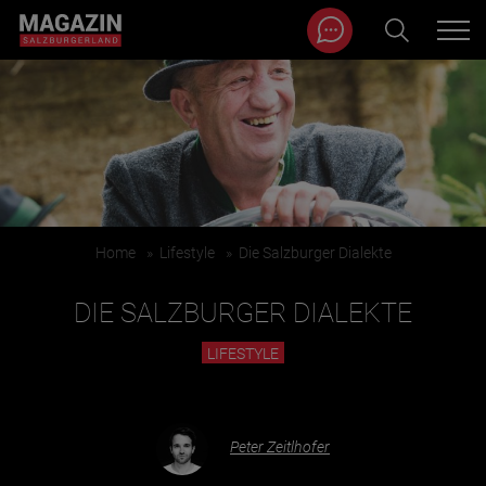
Magazin durchsuchen...
Zum Inhalt springen
BEITRÄGE IN MEINER NÄHE
Home
»
Lifestyle
»
Die Salzburger Dialekte
DIE SALZBURGER DIALEKTE
LIFESTYLE
BEITRÄGE IN MEINER NÄHE ANZEIGEN
Peter Zeitlhofer
KATEGORIEN