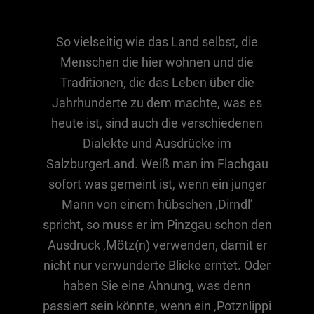
So vielseitig wie das Land selbst, die
Essen & Trinken
Menschen die hier wohnen und die
Outdoor & Sport
Traditionen, die das Leben über die
Gesundheit
Jahrhunderte zu dem machte, was es
Nachhaltigkeit
heute ist, sind auch die verschiedenen
Sehenswürdig
Dialekte und Ausdrücke im
Kunst & Kultur
SalzburgerLand. Weiß man im Flachgau
sofort was gemeint ist, wenn ein junger
Brauchtum
Mann von einem hübschen ‚Dirndl’
Lifestyle
spricht, so muss er im Pinzgau schon den
Hotel & Reise
Ausdruck ‚Mötz(n) verwenden, damit er
Archiv
nicht nur verwunderte Blicke erntet. Oder
haben Sie eine Ahnung, was denn
BEITRÄGE NACH MONAT
passiert sein könnte, wenn ein ‚Potznlippi