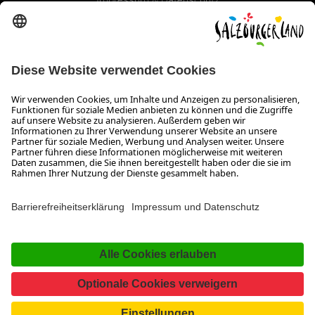
Erklärung zur Barrierefreiheit Magazin
SALZBURGERLAND
Infos zum Urlaub im SalzburgerLand
Veranstaltungen im SalzburgerLand
Aktuelle Urlaubsangebote
Newsroom
Presse
Broschüren Shop