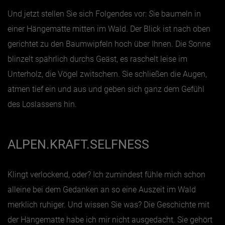
Und jetzt stellen Sie sich Folgendes vor:
S
ie baumeln in
Jänner
einer Hängematte mitten im Wald. Der Blick ist nach oben
Februar
gerichtet zu den Baumwipfeln hoch über Ihnen. Die Sonne
blinzelt spährlich durchs Geäst, es raschelt leise im
März
Unterholz, die Vögel zwitschern. Sie schließen die Augen,
April
atmen tief ein und aus und geben sich ganz dem Gefühl
Mai
des Loslassens hin.
Juni
Juli
ALPEN.KRAFT.SELFNESS
August
September
Klingt verlockend, oder? Ich zumindest fühle mich schon
Oktober
alleine bei dem Gedanken an so eine Auszeit im Wald
November
merklich ruhiger. Und wissen Sie was? Die Geschichte mit
Dezember
der Hängematte habe ich mir nicht ausgedacht. Sie gehört