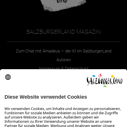
SALZBURGERLAND MAGAZIN
Zum Chat mit Amadeus – der KI im SalzburgerLand
Autoren
Impressum & Datenschutz
Erklärung zur Barrierefreiheit Magazin
SALZBURGERLAND
Infos zum Urlaub im SalzburgerLand
Veranstaltungen im SalzburgerLand