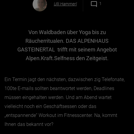
Ulli Hammerl
1
Essen & Trinken
Outdoor & Sport
Von Waldbaden über Yoga bis zu
Gesundheit
Räucherritualen. DAS ALPENHAUS
Nachhaltigkeit
GASTEINERTAL trifft mit seinem Angebot
Alpen.Kraft.Selfness den Zeitgeist.
Sehenswürdig
Kunst & Kultur
Brauchtum
Ein Termin jagt den nächsten, dazwischen zig Telefonate,
100te E-mails sollten beantwortet werden, Deadlines
Lifestyle
müssen eingehalten werden. Und am Abend wartet
Hotel & Reise
vielleicht noch ein Geschäftsessen oder das
Archiv
„entspannende“ Workout im Fitnesscenter. Na, kommt
Ihnen das bekannt vor?
BEITRÄGE NACH MONAT