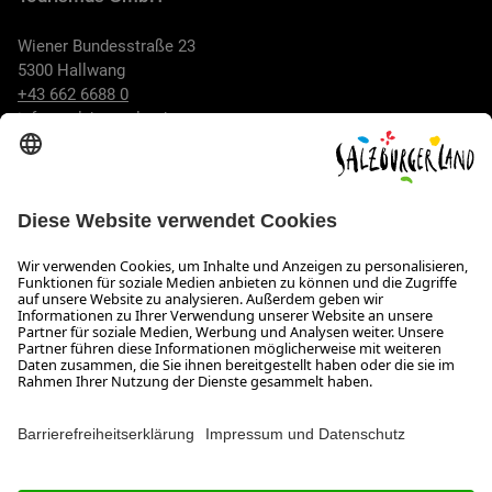
Wiener Bundesstraße 23
5300 Hallwang
+43 662 6688 0
info@salzburgerland.com
ÖFFNUNGSZEITEN
Wir freuen uns auf Ihre Anfrage!
Gerne stehen wir Ihnen von Montag bis Donnerstag von 08:00
bis 17:30 Uhr und am Freitag von 08:00 bis 17:00 Uhr zur
Verfügung.
Impressum und Datenschutz
Kontakt
Barrierefreiheitserklärung
Das Unternehmen
Jobs
Meeting- und Kongresslocations
Partner
Newsroom (B2B)
Presse