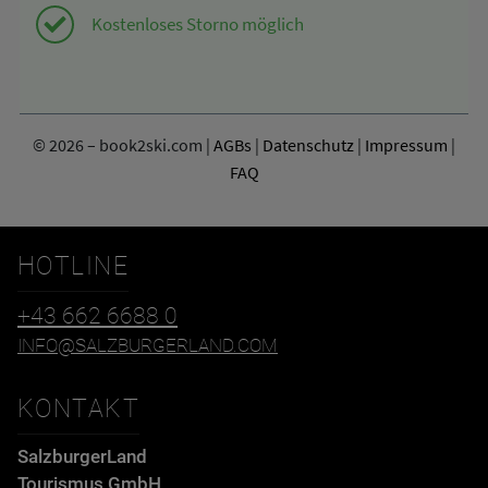
HOTLINE
+43 662 6688 0
INFO@SALZBURGERLAND.COM
KONTAKT
SalzburgerLand
Tourismus GmbH