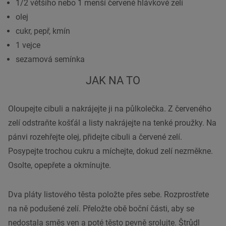
1/2 většího nebo 1 menší červené hlávkové zelí
olej
cukr, pepř, kmín
1 vejce
sezamová semínka
JAK NA TO
Oloupejte cibuli a nakrájejte ji na půlkolečka. Z červeného
zelí odstraňte košťál a listy nakrájejte na tenké proužky. Na
pánvi rozehřejte olej, přidejte cibuli a červené zelí.
Posypejte trochou cukru a míchejte, dokud zelí nezměkne.
Osolte, opepřete a okmínujte.
Dva pláty listového těsta položte přes sebe. Rozprostřete
na ně podušené zelí. Přeložte obě boční části, aby se
nedostala směs ven a poté těsto pevně srolujte. Štrůdl