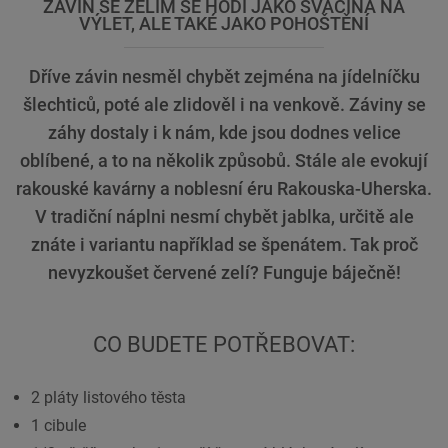
ZÁVIN SE ZELÍM SE HODÍ JAKO SVAČINA NA
VÝLET, ALE TAKÉ JAKO POHOŠTĚNÍ
Dříve závin nesměl chybět zejména na jídelníčku
šlechticů, poté ale zlidověl i na venkově. Záviny se
záhy dostaly i k nám, kde jsou dodnes velice
oblíbené, a to na několik způsobů. Stále ale evokují
rakouské kavárny a noblesní éru Rakouska-Uherska.
V tradiční náplni nesmí chybět jablka, určitě ale
znáte i variantu například se špenátem. Tak proč
nevyzkoušet červené zelí? Funguje báječně!
CO BUDETE POTŘEBOVAT:
2 pláty listového těsta
1 cibule