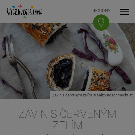
Accesskey
Accesskey
Accesskey
Accesskey
K obsahu
K navigaci
Na začátek stránky
K patičce
[3]
[0]
[1]
[2]
REGIONY
Navi
Závin s červeným zelím © salzburgschmeckt.at
ZÁVIN S ČERVENÝM
ZELÍM