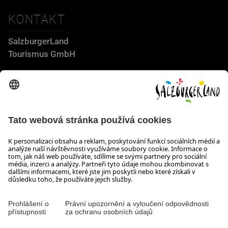
KONTAKT
SalzburgerLand
Tourismus GmbH
Wiener Bundesstraße 23
5300 Hallwang
+43 662 6688 44
info@salzburgerland.com
OTEVÍRACÍ DOBA
Těšíme se na Vaši poptávku!
Jsme Vám rádi k dispozici od pondělí do čtvrtka od 08:00 do
17:30 hodin a v pátek od 08:00 do 17:00 hodin.