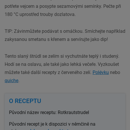
potřete vejcem a posypte sezamovými semínky. Pečte při
180 °C uprostřed trouby dozlatova.
TIP: Závinmůžete podávat s omáčkou. Smíchejte například
zakysanou smetanu s křenem a servírujte jako dip!
Tento slaný štrúdl se zelím si vychutnáte teplý i studený.
Hodí se na oslavu, ale také jako lehká večeře. Vyzkoušet
můžete také další recepty z červeného zelí.
Polévku
nebo
quiche
.
O RECEPTU
Původní název
receptu: Rotkrautstrudel
Původní recept
je k dispozici v němčině na