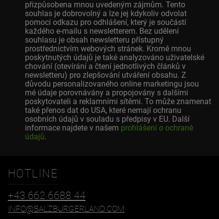
přizpůsobena mnou uvedeným zájmům. Tento
souhlas je dobrovolný a lze jej kdykoliv odvolat
pomocí odkazu pro odhlášení, který je součástí
každého e-mailu s newsletterem. Bez udělení
souhlasu je obsah newsletteru přístupný
prostřednictvím webových stránek. Kromě mnou
poskytnutých údajů je také analyzováno uživatelské
chování (otevírání a čtení jednotlivých článků v
newsletteru) pro zlepšování utváření obsahu. Z
důvodu personalizovaného online marketingu jsou
mé údaje porovnávány a propojovány s dalšími
poskytovateli a reklamními sítěmi. To může znamenat
také přenos dat do USA, které nemají ochranu
osobních údajů v souladu s předpisy v EU. Další
informace najdete v našem
prohlášení o ochraně
údajů
.
HOTLINE
+43 662 6688 44
INFO@SALZBURGERLAND.COM