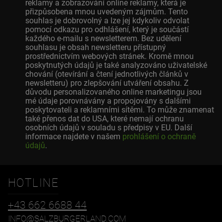
reklamy a zobrazování online reklamy, která je
přizpůsobena mnou uvedeným zájmům. Tento
souhlas je dobrovolný a lze jej kdykoliv odvolat
pomocí odkazu pro odhlášení, který je součástí
každého e-mailu s newsletterem. Bez udělení
souhlasu je obsah newsletteru přístupný
prostřednictvím webových stránek. Kromě mnou
poskytnutých údajů je také analyzováno uživatelské
chování (otevírání a čtení jednotlivých článků v
newsletteru) pro zlepšování utváření obsahu. Z
důvodu personalizovaného online marketingu jsou
mé údaje porovnávány a propojovány s dalšími
poskytovateli a reklamními sítěmi. To může znamenat
také přenos dat do USA, které nemají ochranu
osobních údajů v souladu s předpisy v EU. Další
informace najdete v našem
prohlášení o ochraně
údajů
.
HOTLINE
+43 662 6688 44
INFO@SALZBURGERLAND.COM