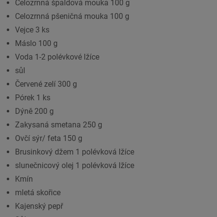
Celozrnná špaldová mouka 100 g
Celozrnná pšeničná mouka 100 g
Vejce 3 ks
Máslo 100 g
Voda 1-2 polévkové lžíce
sůl
Červené zelí 300 g
Pórek 1 ks
Dýně 200 g
Zakysaná smetana 250 g
Ovčí sýr/ feta 150 g
Brusinkový džem 1 polévková lžíce
slunečnicový olej 1 polévková lžíce
Kmín
mletá skořice
Kajenský pepř