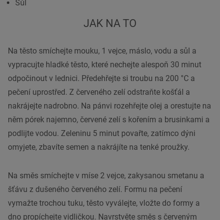
Sůl
JAK NA TO
Na těsto smíchejte mouku, 1 vejce, máslo, vodu a sůl a
vypracujte hladké těsto, které nechejte alespoň 30 minut
odpočinout v lednici. Předehřejte si troubu na 200 °C a
pečení uprostřed. Z červeného zelí odstraňte košťál a
nakrájejte nadrobno. Na pánvi rozehřejte olej a orestujte na
něm pórek najemno, červené zelí s kořením a brusinkami a
podlijte vodou. Zeleninu 5 minut povařte, zatímco dýni
omyjete, zbavíte semen a nakrájíte na tenké proužky.
Na směs smíchejte v míse 2 vejce, zakysanou smetanu a
šťávu z dušeného červeného zelí. Formu na pečení
vymažte trochou tuku, těsto vyválejte, vložte do formy a
dno propíchejte vidličkou. Navrstvěte směs s červeným