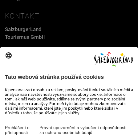
KONTAKT
SalzburgerLand
Tourismus GmbH
Wiener Bundesstraße 23
5300 Hallwang
+43 662 6688 44
info@salzburgerland.com
OTEVÍRACÍ DOBA
Těšíme se na Vaši poptávku!
Jsme Vám rádi k dispozici od pondělí do čtvrtka od 08:00 do
17:30 hodin a v pátek od 08:00 do 17:00 hodin.