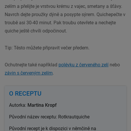
zelím a přelijte je vrstvou krému z vajec, smetany a šťávy.
Navrch dejte proužky dýně a posypte sýrem. Quichepečte v
troubě asi 30-40 minut. Pak troubu otevřete a nechejte
quiche ještě chvíli odpočinout.
Tip: Těsto můžete připravit večer předem.
Ochutnejte také například
polévku z červeného zelí
nebo
závin s červeným zelím
.
O RECEPTU
Autorka:
Martina Kropf
Původní název
receptu: Rotkrautquiche
Původní recept
je k dispozici v němčině na