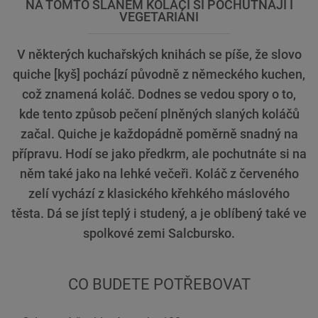
NA TOMTO SLANÉM KOLÁČI SI POCHUTNAJÍ I
VEGETARIÁNI
V některých kuchařských knihách se píše, že slovo
quiche [kyš] pochází původně z německého kuchen,
což znamená koláč. Dodnes se vedou spory o to,
kde tento způsob pečení plněných slaných koláčů
začal. Quiche je každopádně poměrně snadný na
přípravu. Hodí se jako předkrm, ale pochutnáte si na
něm také jako na lehké večeři. Koláč z červeného
zelí vychází z klasického křehkého máslového
těsta. Dá se jíst teplý i studený, a je oblíbený také ve
spolkové zemi Salcbursko.
CO BUDETE POTŘEBOVAT