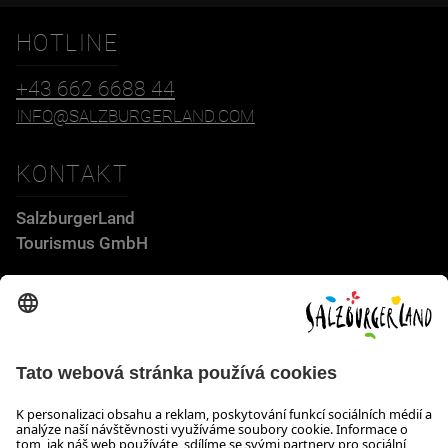
HOTLINE
+43 662 6688 44
INFO@SALZBURGERLAND.COM
KONTAKT
SalzburgerLand
Tourismus GmbH
Wiener Bundesstraße 23
5300 Hallwang
+43 662 6688 44
info@salzburgerland.com
OTEVÍRACÍ DOBA