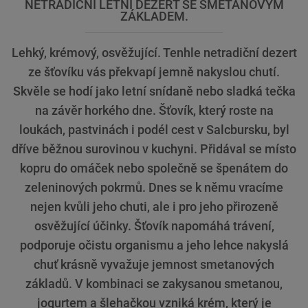
NETRADIČNÍ LETNÍ DEZERT SE SMETANOVÝM
ZÁKLADEM.
Lehký, krémový, osvěžující. Tenhle netradiční dezert
ze šťovíku vás překvapí jemně nakyslou chutí.
Skvěle se hodí jako letní snídaně nebo sladká tečka
na závěr horkého dne. Šťovík, který roste na
loukách, pastvinách i podél cest v Salcbursku, byl
dříve běžnou surovinou v kuchyni. Přidával se místo
kopru do omáček nebo společně se špenátem do
zeleninových pokrmů. Dnes se k němu vracíme
nejen kvůli jeho chuti, ale i pro jeho přirozeně
osvěžující účinky. Šťovík napomáhá trávení,
podporuje očistu organismu a jeho lehce nakyslá
chuť krásně vyvažuje jemnost smetanových
základů. V kombinaci se zakysanou smetanou,
jogurtem a šlehačkou vzniká krém, který je