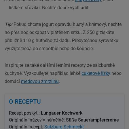
lístkem šťovíku. Nechte dobře vychladit.
Tip
:
Pokud chcete jogurt opravdu hustý a krémový, nechte
ho přes noc odkapat v plátěném sítku. Z 250 g získáte
přibližně 110 g hutného základu. Přebytečnou syrovátku
využijte třeba do smoothie nebo do koupele.
Inspirujte se také dalšími letními recepty ze salcburské
kuchyně. Vyzkoušejte například lehké
cuketové řízky
nebo
domácí
medovou zmrzlinu
.
O RECEPTU
Recept poskytl:
Lungauer Kochwerk
Originální název v němčině:
Süße Sauerampfercreme
Originální recept:
Salzburg Schmeckt