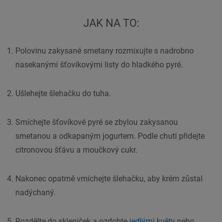
JAK NA TO:
Polovinu zakysané smetany rozmixujte s nadrobno
nasekanými šťovíkovými listy do hladkého pyré.
Ušlehejte šlehačku do tuha.
Smíchejte šťovíkové pyré se zbylou zakysanou
smetanou a odkapaným jogurtem. Podle chuti přidejte
citronovou šťávu a moučkový cukr.
Nakonec opatrně vmíchejte šlehačku, aby krém zůstal
nadýchaný.
Rozdělte do skleniček a ozdobte
jedlými květy
nebo