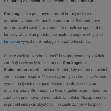
Skitouring v Gasteinu © Gasteinertal Tourismus GmbH
Graukogel
láká příjemnými túrami borovými lesy s
odměnou v podobě krásného panorama. Skitouringové
dobrodružství začíná už v údolí. Nemusíte se spoléhat na
lanovky, ale pokud potřebujete ušetřit energii, nechejte se
lanovkou
vyvézt na Graukogel k prostřední stanici.
Chcete zažít kouzlo hor v noci? Nezapomenutelný zážitek
zaručují i večerní lyžařské túry na
Graukogelu a
Stubneralmu
za svitu měsíce. V době, kdy ostatní milovníci
zimních sportů spí, můžete ve vybraných zimních večerech
vyrazit na lyžích do kopců. Během těchto večerů jsou
otevřeny chaty Stubneralm a Graukogelhütte pro příjemnou
zastávku před návratem do údolí za úplňku. Nezapomeňte
si přibalit
čelovku
, abyste byli při cestě za tmy v bezpečí!