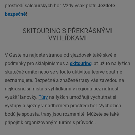
prostředí salcburských hor. Vždy však platí:
Jezděte
bezpečně
!
SKITOURING S PŘEKRÁSNÝMI
VYHLÍDKAMI
V Gasteinu najdete stranou od sjezdovek také skvělé
podmínky pro skialpinismus a
skitouring
, ať už to na lyžích
skutečně umíte nebo se s touto aktivitou teprve opatrně
seznamujete. Bezpečné a značené trasy vás zavedou na
nejkrásnější místa s vyhlídkami v regionu bez nutnosti
využití lanovky.
Túry
na lyžích umožňují vychutnat si
výstupy a sjezdy v nádherném prostředí hor. Výchozích
bodů je spousta, trasy jsou rozmanité. Můžete se také
připojit k organizovaným túrám s průvodci.