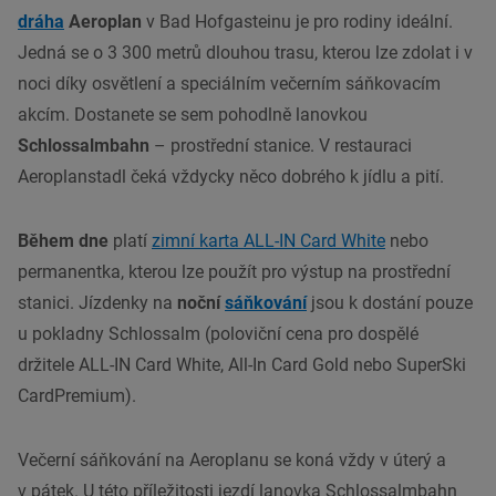
dráha
Aeroplan
v Bad Hofgasteinu je pro rodiny ideální.
Jedná se o 3 300 metrů dlouhou trasu, kterou lze zdolat i v
noci díky osvětlení a speciálním večerním sáňkovacím
akcím. Dostanete se sem pohodlně lanovkou
Schlossalmbahn
– prostřední stanice. V restauraci
Aeroplanstadl čeká vždycky něco dobrého k jídlu a pití.
Během dne
platí
zimní karta ALL-IN Card White
nebo
permanentka, kterou lze použít pro výstup na prostřední
stanici. Jízdenky na
noční
sáňkování
jsou k dostání pouze
u pokladny Schlossalm (poloviční cena pro dospělé
držitele ALL-IN Card White, All-In Card Gold nebo SuperSki
CardPremium).
Večerní sáňkování na Aeroplanu se koná vždy v úterý a
v pátek. U této příležitosti jezdí lanovka Schlossalmbahn