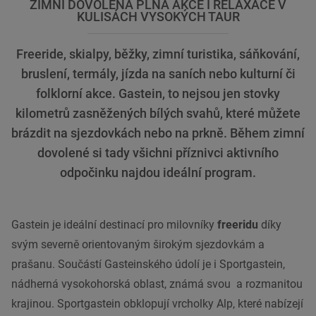
ZIMNÍ DOVOLENÁ PLNÁ AKCE I RELAXACE V
KULISÁCH VYSOKÝCH TAUR
Freeride, skialpy, běžky, zimní turistika, sáňkování,
bruslení, termály, jízda na saních nebo kulturní či
folklorní akce. Gastein, to nejsou jen stovky
kilometrů zasněžených bílých svahů, které můžete
brázdit na sjezdovkách nebo na prkně. Během zimní
dovolené si tady všichni příznivci aktivního
odpočinku najdou ideální program.
Gastein je ideální destinací pro milovníky
freeridu
díky
svým severně orientovaným širokým sjezdovkám a
prašanu. Součástí Gasteinského údolí je i Sportgastein,
nádherná vysokohorská oblast, známá svou a rozmanitou
krajinou. Sportgastein obklopují vrcholky Alp, které nabízejí