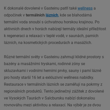
K dokonalé dovolené v Gasteinu patří také
wellness
a
odpočinek v
termálních
lázních
,
kde se blahodárná
termální voda snoubí s úchvatnou horskou krajinou. Po
aktivních dnech v horách nabízejí termály ideální příležitost
k regeneraci a relaxaci v teplé vodě, v saunách, parních
lázních, na kosmetických procedurách a masážích.
Různé termální světy v Gasteinu zahrnují klidné prostory s
bazény a masážními tryskami, rodinné zóny se
skluzavkami i vodními herními prvky, sauny i parní lázně
pro hosty starší 16 let a exkluzivní wellness nabídky.
Restaurace v termálních lázních se zaměřují na pokrmy z
regionálních produktů. Tento jedinečný zážitek z dovolené
ve Vysokých Taurách v Salcbursku nabízí dokonalou
rovnováhu mezi aktivitou a relaxací. Na výběr je ze dvou