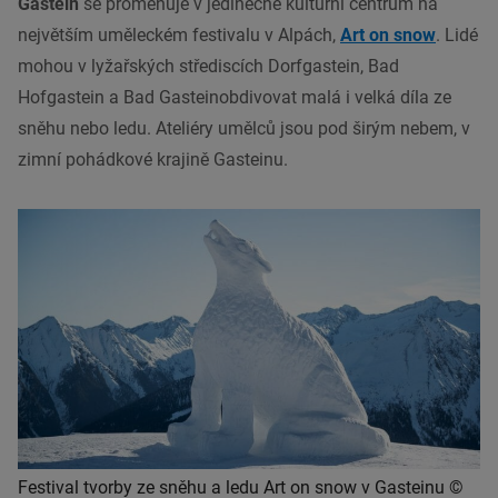
Gastein
se proměňuje v jedinečné kulturní centrum na
největším uměleckém festivalu v Alpách,
Art on snow
. Lidé
mohou v lyžařských střediscích Dorfgastein, Bad
Hofgastein a Bad Gasteinobdivovat malá i velká díla ze
sněhu nebo ledu. Ateliéry umělců jsou pod širým nebem, v
zimní pohádkové krajině Gasteinu.
Festival tvorby ze sněhu a ledu Art on snow v Gasteinu ©