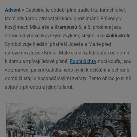
Advent
v Gasteinu je období plné tradic i kulturních akcí,
které přivítáte v atmosféře klidu a rozjímání. Průvody v
kostýmech Mikuláše a
Krampusů
5. a 6. prosince jsou
starodávným venkovským zvykem, stejně jako
Anklöckeln
.
Symbolizuje hledání přístřeší Josefa a Marie před
narozením Ježíše Krista. Malé skupiny lidí putují od domu
k domu a zpívají lidové písně.
Rauhnächte
, noci kouře, jsou
ve znamení pálení kadidla nebo bylin k očištění a ochraně
domů či stájí s hospodářskými zvířaty. Tento obřad je silně
spjatý s přírodou a jejími silami.