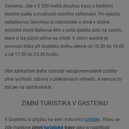
Gasteinu. Jde o 2 500 metrů dlouhou trasu s hezkými
lesními úseky a možností nočního sáňkování. Po výjezdu
sedačkovou lanovkou si odpočinete u ohně v útulné
lyžařské chatě Bellevue Alm a poté sjedete dolů na saních,
které si lze půjčit přímo na místě. V zimní sezóně je
provozní doba při dostatku sněhu denně od 10.30 do 16.00
a od 17.30 do 23.30 hodin.
Obě sáňkařské dráhy nabízejí nezapomenutelné zážitky
plné rychlosti, zábavy a překrásných výhledů. A nemusí to
být jen na sjezdovkách.
ZIMNÍ TURISTIKA V GASTEINU
V Gasteinu si přijdou na své i milovníci
turistiky
. Vinou se
zde malebné
zimní
turistické
trasy
jako je například