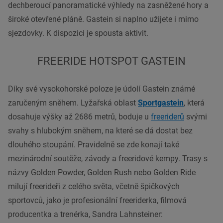
dechberoucí panoramatické výhledy na zasněžené hory a
široké otevřené pláně. Gastein si naplno užijete i mimo
sjezdovky. K dispozici je spousta aktivit.
FREERIDE HOTSPOT GASTEIN
Díky své vysokohorské poloze je údolí
Gastein
známé
zaručeným sněhem. Lyžařská oblast
Sportgastein
, která
dosahuje výšky až 2686 metrů, boduje u
freeriderů
svými
svahy s hlubokým sněhem, na které se dá dostat bez
dlouhého stoupání. Pravidelně se zde konají také
mezinárodní soutěže, závody a freeridové kempy. Trasy s
názvy Golden Powder, Golden Rush nebo Golden Ride
milují freerideři z celého světa, včetně špičkových
sportovců, jako je profesionální freeriderka, filmová
producentka a trenérka, Sandra Lahnsteiner: