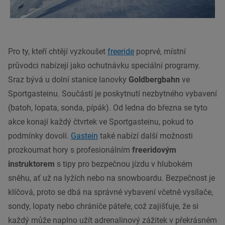
Pro ty, kteří chtějí vyzkoušet
freeride
poprvé, místní
průvodci nabízejí jako ochutnávku speciální programy.
Sraz bývá u dolní stanice lanovky
Goldbergbahn
ve
Sportgasteinu. Součástí je poskytnutí nezbytného vybavení
(batoh, lopata, sonda, pípák). Od ledna do března se tyto
akce konají každý čtvrtek ve Sportgasteinu, pokud to
podmínky dovolí.
Gastein
také nabízí další možnosti
prozkoumat hory s profesionálním
freeridovým
instruktorem
s tipy pro bezpečnou jízdu v hlubokém
sněhu, ať už na lyžích nebo na snowboardu. Bezpečnost je
klíčová, proto se dbá na správné vybavení včetně vysílače,
sondy, lopaty nebo chrániče páteře, což zajišťuje, že si
každý může naplno užít adrenalinový zážitek v překrásném