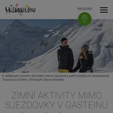
Accesskey
Accesskey
Accesskey
Accesskey
K obsahu
K navigaci
Na začátek stránky
K patičce
[3]
[0]
[1]
[2]
REGIONY
Navi
K oblíbeným zimním aktivitám mimo sjezdovky patří turistika © Gasteinertal
Tourismus GmbH, Christoph Oberschneider
ZIMNÍ AKTIVITY MIMO
SJEZDOVKY V GASTEINU