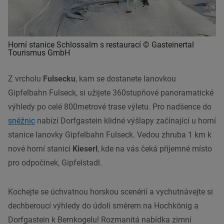
Horní stanice Schlossalm s restaurací © Gasteinertal
Tourismus GmbH
Z vrcholu
Fulsecku
, kam se dostanete lanovkou
Gipfelbahn Fulseck, si užijete 360stupňové panoramatické
výhledy po celé 800metrové trase výletu. Pro nadšence do
sněžnic
nabízí Dorfgastein klidné výšlapy začínající u horní
stanice lanovky Gipfelbahn Fulseck. Vedou zhruba 1 km k
nové horní stanici
Kieserl
, kde na vás čeká příjemné místo
pro odpočinek, Gipfelstadl.
Kochejte se úchvatnou horskou scenérií a vychutnávejte si
dechberoucí výhledy do údolí směrem na Hochkönig a
Dorfgastein k Bernkogelu! Rozmanitá nabídka zimní