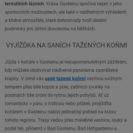
termálních lázních
. Krása Gasteinu spočívá nejen v jeho
sportovních možnostech, ale také v nádherných výhledech
a klidné atmosféře, které dohromady tvoří ideální
podmínky pro zimní dovolenou na běžkách.
VYJÍŽĎKA NA SANÍCH TAŽENÝCH KOŇMI
Jízda v kočáře v Gasteinu je nezapomenutelným zážitkem,
kdy můžete obdivovat nádherné panorama zasněžené
krajiny. V zimě vás
saně tažené koňmi
vezmou svižným
tempem přes bílé kopce a pole, zatímco zvonky na
postrojích tiše zvoní do rytmu jejich pohybů. Ať už
romanticky v páru, s rodinou nebo přáteli, projížďka
kočárem v Gasteinu nabízí jedinečný pohled na krásu
tohoto regionu. Trasy vedou přes malebné vesnice, louky a
podél řek, přičemž v Bad Gasteinu, Bad Hofgasteinu a