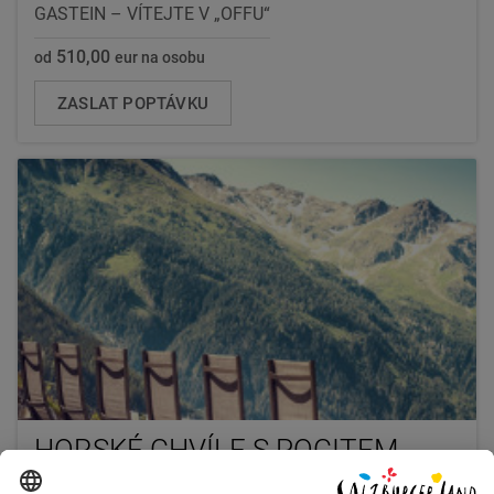
GASTEIN – VÍTEJTE V „OFFU“
510,00
od
eur na osobu
ZASLAT POPTÁVKU
HORSKÉ CHVÍLE S POCITEM
Štěstí na vrcholu & termální kouzlo v Gasteinu