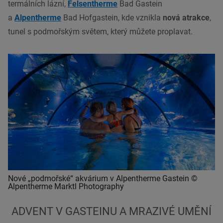
termálních lázní,
Felsentherme
Bad Gastein
a
Alpentherme
Bad Hofgastein, kde vznikla
nová atrakce
,
tunel s podmořským světem, který můžete proplavat.
Nové „podmořské“ akvárium v Alpentherme Gastein ©
Alpentherme Marktl Photography
ADVENT V GASTEINU A MRAZIVÉ UMĚNÍ