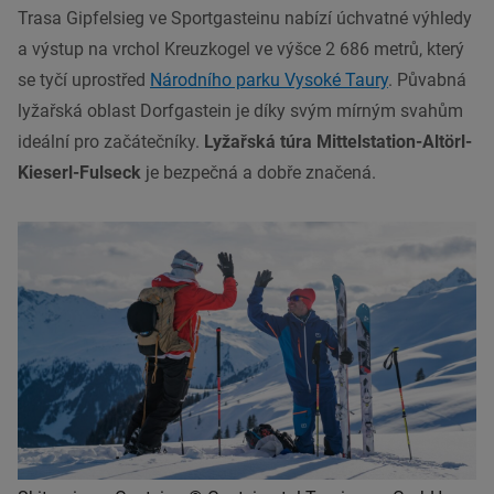
Trasa Gipfelsieg ve Sportgasteinu nabízí úchvatné výhledy
a výstup na vrchol Kreuzkogel ve výšce 2 686 metrů, který
se tyčí uprostřed
Národního parku Vysoké Taury
. Půvabná
lyžařská oblast Dorfgastein je díky svým mírným svahům
ideální pro začátečníky.
Lyžařská túra Mittelstation-Altörl-
Kieserl-Fulseck
je bezpečná a dobře značená.