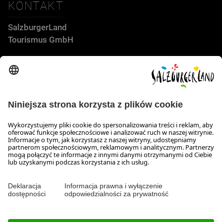
KONTAKT
SalzburgerLand
Tourismus GmbH
Wiener Bundesstraße 23
5300 Hallwang
+43 662 6688 44
info@salzburgerland.com
GODZINY OTWARCIA
Skontaktuj się z nami!
Nasi konsultanci służą Państwu informacją od pn. do czw. w
godz. 8:00-17:30 oraz w pt. w godz. 8:00 do 17:00.
Ochrona danych osobowych i wyłączenie odpowiedzialności