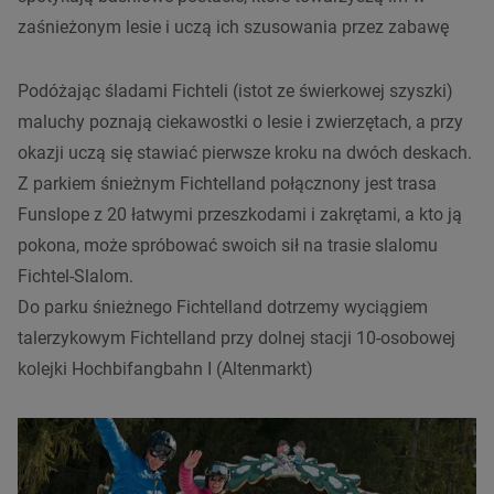
zaśnieżonym lesie i uczą ich szusowania przez zabawę
Podóżając śladami Fichteli (istot ze świerkowej szyszki)
maluchy poznają ciekawostki o lesie i zwierzętach, a przy
okazji uczą się stawiać pierwsze kroku na dwóch deskach.
Z parkiem śnieżnym Fichtelland połącznony jest trasa
Funslope z 20 łatwymi przeszkodami i zakrętami, a kto ją
pokona, może spróbować swoich sił na trasie slalomu
Fichtel-Slalom.
Do parku śnieżnego Fichtelland dotrzemy wyciągiem
talerzykowym Fichtelland przy dolnej stacji 10-osobowej
kolejki Hochbifangbahn I (Altenmarkt)