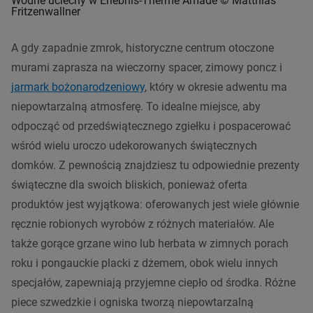
Wodne uciechy w Erlebnis-Therme Amadé © Matthias
Fritzenwallner
A gdy zapadnie zmrok, historyczne centrum otoczone
murami zaprasza na wieczorny spacer, zimowy poncz i
jarmark bożonarodzeniowy
, który w okresie adwentu ma
niepowtarzalną atmosferę. To idealne miejsce, aby
odpocząć od przedświątecznego zgiełku i pospacerować
wśród wielu uroczo udekorowanych świątecznych
domków. Z pewnością znajdziesz tu odpowiednie prezenty
świąteczne dla swoich bliskich, ponieważ oferta
produktów jest wyjątkowa: oferowanych jest wiele głównie
ręcznie robionych wyrobów z różnych materiałów. Ale
także gorące grzane wino lub herbata w zimnych porach
roku i pongauckie placki z dżemem, obok wielu innych
specjałów, zapewniają przyjemne ciepło od środka. Różne
piece szwedzkie i ogniska tworzą niepowtarzalną