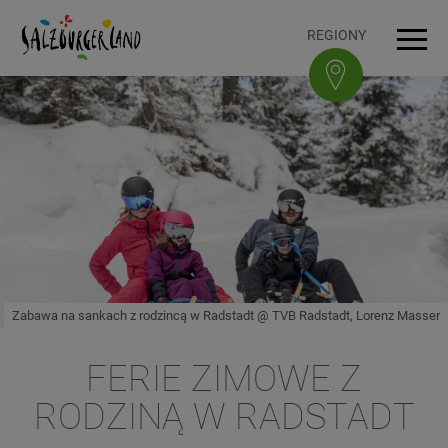
Accesskey
Accesskey
Accesskey
Accesskey
Do treści
Do nawigacji
Na górę strony
Do stopki
[0]
[3]
[1]
[2]
REGIONY
Men
Zabawa na sankach z rodzincą w Radstadt @ TVB Radstadt, Lorenz Masser
FERIE ZIMOWE Z
RODZINĄ W RADSTADT