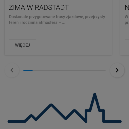
ZIMA W RADSTADT
N
Doskonale przygotowane trasy zjazdowe, przejrzysty
W 
teren i rodzinna atmosfera – ...
pr
WIĘCEJ