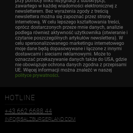
przy pomocy linku rezygnacji z subskrypcji,
zawartego w każdej wiadomości elektronicznej z
newsletterem. Bez wyrażenia zgody z treścią
newslettera można się zapoznać przez stronę
internetową. W celu lepszego kształtowania treści,
oprócz dostarczonych przeze mnie danych, analizie
podlega również aktywność użytkownika (otwieranie i
czytanie poszczególnych artykułów newslettera). W
celu spersonalizowanego marketingu internetowego
moje dane będą dopasowywane i łączone z innymi
dostawcami i sieciami reklamowymi. Może to
oznaczać przekazywanie danych także do USA, gdzie
nie obowiązuje ochrona danych zgodna z przepisami
UE. Więcej informacji można znaleźć w naszej
polityce prywatności
.
HOTLINE
+43 662 6688 44
INFO@SALZBURGERLAND.COM