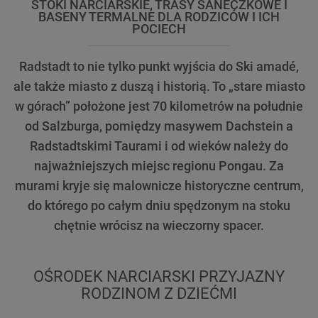
STOKI NARCIARSKIE, TRASY SANECZKOWE I
BASENY TERMALNE DLA RODZICÓW I ICH
POCIECH
Radstadt to nie tylko punkt wyjścia do Ski amadé,
ale także miasto z duszą i historią. To „stare miasto
w górach” położone jest 70 kilometrów na południe
od Salzburga, pomiędzy masywem Dachstein a
Radstadtskimi Taurami i od wieków należy do
najważniejszych miejsc regionu Pongau. Za
murami kryje się malownicze historyczne centrum,
do którego po całym dniu spędzonym na stoku
chętnie wrócisz na wieczorny spacer.
OŚRODEK NARCIARSKI PRZYJAZNY
RODZINOM Z DZIEĆMI