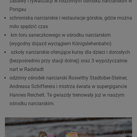
zabawy i rywalizacji w rodzinnym ośrodku narciarskim w
Pongau
schroniska narciarskie i restauracje górskie, gdzie można
miło spędzić czas
km toru saneczkowego w ośrodku narciarskim
(wygodny dojazd wyciągiem Königslehenbahn)
szkoły narciarskie oferujące kursy dla dzieci i dorosłych
(bezpośrednio przy stacji dolnej) oraz 3 wypożyczalnie
nart w Radstadt
odzinny ośrodek narciarski Roswithy Stadlober-Steiner,
Andreasa Schifferera i mistrza świata w supergigancie
Hannes Reichelt. Te gwiazdy trenowały już w naszym
ośrodku narciarskim.