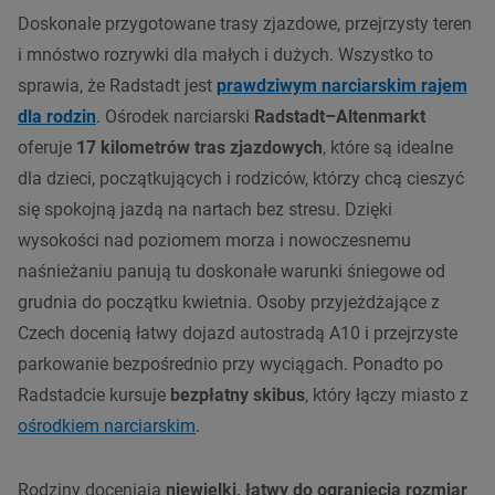
Doskonale przygotowane trasy zjazdowe, przejrzysty teren
i mnóstwo rozrywki dla małych i dużych. Wszystko to
sprawia, że Radstadt jest
prawdziwym narciarskim rajem
dla rodzin
. Ośrodek narciarski
Radstadt–Altenmarkt
oferuje
17 kilometrów tras zjazdowych
, które są idealne
dla dzieci, początkujących i rodziców, którzy chcą cieszyć
się spokojną jazdą na nartach bez stresu. Dzięki
wysokości nad poziomem morza i nowoczesnemu
naśnieżaniu panują tu doskonałe warunki śniegowe od
grudnia do początku kwietnia. Osoby przyjeżdżające z
Czech docenią łatwy dojazd autostradą A10 i przejrzyste
parkowanie bezpośrednio przy wyciągach. Ponadto po
Radstadcie kursuje
bezpłatny skibus
, który łączy miasto z
ośrodkiem narciarskim
.
Rodziny doceniają
niewielki, łatwy do ogranięcia rozmiar