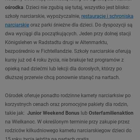
ośrodka
. Dzieci nie zgubią się tutaj, wszystko jest blisko:
szkoły narciarskie, wypożyczalnie,
restauracje i schroniska
narciarskie
oraz parki śnieżne dla dzieci. Do dyspozycji są
dwa wyciągi dla początkujących. Jeden przy dolnej stacji
Königslehen w Radstadtu drugi w Altenmarktu,
bezpośrednio w Fichtellandzie. Szkoły narciarskie oferują
kursy już od 4 roku życia, nie brakuje też programów z
opieką nad dziećmi lub lekcji dla dorosłych, którzy po
dłuższej przerwie chcą ponownie stanąć na nartach.
Ośrodek oferuje ponadto rodzinne karnety narciarksiw po
korzystnych cenach oraz promocyjne pakiety dla rodzin,
takie jak:
Junior Weekend Bonus
lub
Osterfamilienaktion
na Wielkanoc. W określonym terminie przy zakupie przez
rodziców kilkudniowego karnetu narciarskiegow dzieci do
15 roku życia jeżdżą na nartach gratis.