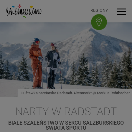
Accesskey
Accesskey
Accesskey
Accesskey
Do treści
Do nawigacji
Na górę strony
Do stopki
[0]
[3]
[1]
[2]
REGIONY
Men
Huśtawka narciarska Radstadt-Altenmarkt @ Markus Rohrbacher
NARTY W RADSTADT
BIAŁE SZALEŃSTWO W SERCU SALZBURSKIEGO
SWIATA SPORTU