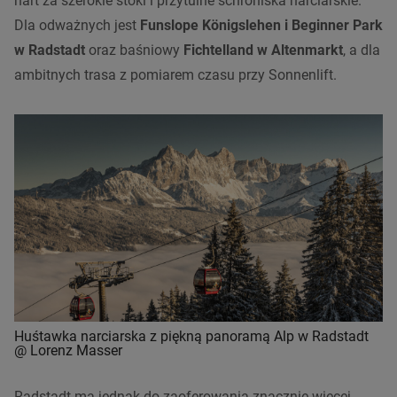
nart za szerokie stoki i przytulne schroniska narciarskie.
Dla odważnych jest
Funslope Königslehen i Beginner Park
w Radstadt
oraz baśniowy
Fichtelland w Altenmarkt
, a dla
ambitnych trasa z pomiarem czasu przy Sonnenlift.
Huśtawka narciarska z piękną panoramą Alp w Radstadt
@ Lorenz Masser
Radstadt ma jednak do zaoferowania znacznie więcej