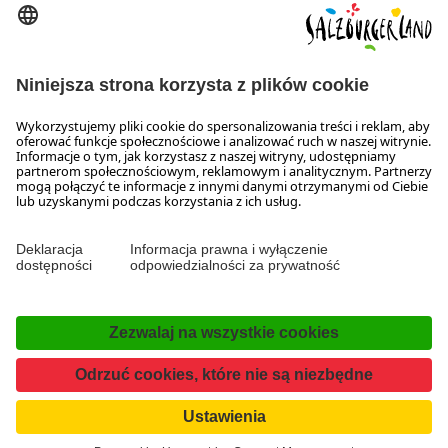
Wiener Bundesstraße 23
5300 Hallwang
+43 662 6688 44
info@salzburgerland.com
GODZINY OTWARCIA
Skontaktuj się z nami!
Nasi konsultanci służą Państwu informacją od pn. do czw. w
godz. 8:00-17:30 oraz w pt. w godz. 8:00 do 17:00.
Ochrona danych osobowych i wyłączenie odpowiedzialności
Deklaracja dostępności
Kontakt
Facebook
Instagram
TikTok
Pinterest
LinkedIn
WhatsApp