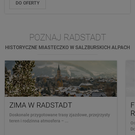
DO OFERTY
POZNAJ RADSTADT
HISTORYCZNE MIASTECZKO W SALZBURSKICH ALPACH
ZIMA W RADSTADT
F
R
Doskonale przygotowane trasy zjazdowe, przejrzysty
teren i rodzinna atmosfera – ...
Oś
Do