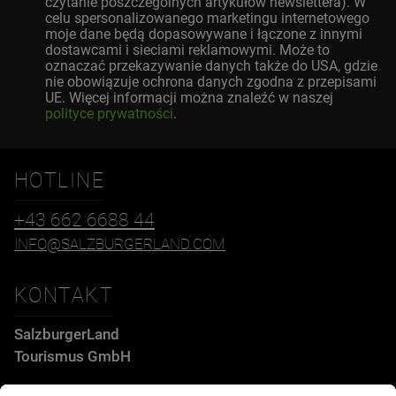
czytanie poszczególnych artykułów newslettera). W
celu spersonalizowanego marketingu internetowego
moje dane będą dopasowywane i łączone z innymi
dostawcami i sieciami reklamowymi. Może to
oznaczać przekazywanie danych także do USA, gdzie
nie obowiązuje ochrona danych zgodna z przepisami
UE. Więcej informacji można znaleźć w naszej
polityce prywatności
.
HOTLINE
+43 662 6688 44
INFO@SALZBURGERLAND.COM
KONTAKT
SalzburgerLand
Tourismus GmbH