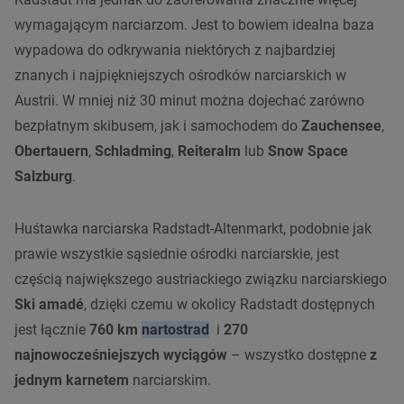
wymagającym narciarzom. Jest to bowiem idealna baza
wypadowa do odkrywania niektórych z najbardziej
znanych i najpiękniejszych ośrodków narciarskich w
Austrii. W mniej niż 30 minut można dojechać zarówno
bezpłatnym skibusem, jak i samochodem do
Zauchensee
,
Obertauern
,
Schladming
,
Reiteralm
lub
Snow Space
Salzburg
.
Huśtawka narciarska Radstadt-Altenmarkt, podobnie jak
prawie wszystkie sąsiednie ośrodki narciarskie, jest
częścią największego austriackiego związku narciarskiego
Ski amadé
, dzięki czemu w okolicy Radstadt dostępnych
jest łącznie
760 km
nartostrad
i
270
najnowocześniejszych wyciągów
– wszystko dostępne
z
jednym karnetem
narciarskim.