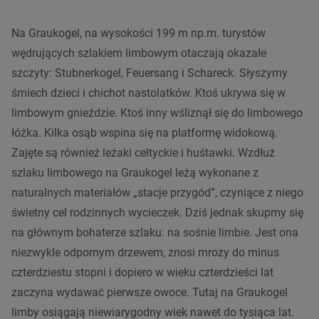
Na Graukogel, na wysokości 199 m np.m. turystów
wędrujących szlakiem limbowym otaczają okazałe
szczyty: Stubnerkogel, Feuersang i Schareck. Słyszymy
śmiech dzieci i chichot nastolatków. Ktoś ukrywa się w
limbowym gnieździe. Ktoś inny wśliznął się do limbowego
łóżka. Kilka osąb wspina się na platformę widokową.
Zajęte są również leżaki celtyckie i huśtawki. Wzdłuż
szlaku limbowego na Graukogel leżą wykonane z
naturalnych materiałów „stacje przygód”, czyniące z niego
świetny cel rodzinnych wycieczek. Dziś jednak skupmy się
na głównym bohaterze szlaku: na sośnie limbie. Jest ona
niezwykle odpornym drzewem, znosi mrozy do minus
czterdziestu stopni i dopiero w wieku czterdzieści lat
zaczyna wydawać pierwsze owoce. Tutaj na Graukogel
limby osiągają niewiarygodny wiek nawet do tysiąca lat.