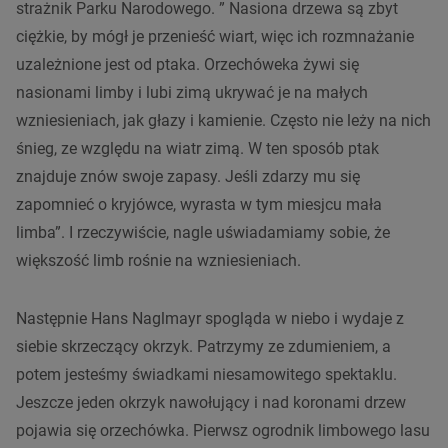
strażnik Parku Narodowego. ” Nasiona drzewa są zbyt
ciężkie, by mógł je przenieść wiart, więc ich rozmnażanie
uzależnione jest od ptaka. Orzechóweka żywi się
nasionami limby i lubi zimą ukrywać je na małych
wzniesieniach, jak głazy i kamienie. Często nie leży na nich
śnieg, ze względu na wiatr zimą. W ten sposób ptak
znajduje znów swoje zapasy. Jeśli zdarzy mu się
zapomnieć o kryjówce, wyrasta w tym miesjcu mała
limba”. I rzeczywiście, nagle uświadamiamy sobie, że
większość limb rośnie na wzniesieniach.
Następnie Hans Naglmayr spogląda w niebo i wydaje z
siebie skrzeczący okrzyk. Patrzymy ze zdumieniem, a
potem jesteśmy świadkami niesamowitego spektaklu.
Jeszcze jeden okrzyk nawołujący i nad koronami drzew
pojawia się orzechówka. Pierwsz ogrodnik limbowego lasu