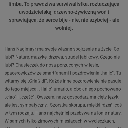
limba. To prawdziwa surwiwalistka, roztaczająca
uwodzicielską, drzewno-żywiczną woń i
sprawiająca, że serce bije - nie, nie szybciej - ale
wolniej.
Hans Naglmayr ma swoje własne spojrzenie na życie. Co
lubi? Naturę, muzykę, drzewa, strudel jabłkowy. Czego nie
lubi? Chusteczek do nosa porzuconych w lesie,
spacerowiczów ze smartfanami i pozdrowienia „hallo”. Tu
witamy się „Griaß di”. Każde inne pozdrowienie nie pasuje
do tego miejsca. „Hallo” umarło, a obok niego pochowano
„ciao” i „cześć”. Owszem, nasz gospodarz ma cięty język,
ale jest sympatyczny. Szorstka skorupa, miękki rdzeń, coś
w tym rodzaju. Hans najchętniej przebywa na łonie natury.
W samych tylko zimowych miesiącach w wycieczkach,