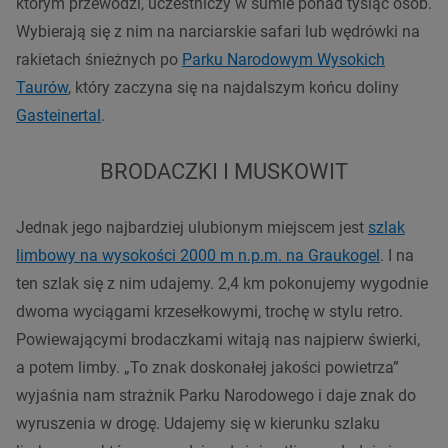
którym przewodzi, uczestniczy w sumie ponad tysiąc osób.
Wybierają się z nim na narciarskie safari lub wędrówki na
rakietach śnieżnych po
Parku Narodowym Wysokich
Taurów
, który zaczyna się na najdalszym końcu doliny
Gasteinertal
.
BRODACZKI I MUSKOWIT
Jednak jego najbardziej ulubionym miejscem jest
szlak
limbowy na wysokości 2000 m n.p.m. na Graukogel
. I na
ten szlak się z nim udajemy. 2,4 km pokonujemy wygodnie
dwoma wyciągami krzesełkowymi, trochę w stylu retro.
Powiewającymi brodaczkami witają nas najpierw świerki,
a potem limby. „To znak doskonałej jakości powietrza”
wyjaśnia nam strażnik Parku Narodowego i daje znak do
wyruszenia w drogę. Udajemy się w kierunku szlaku