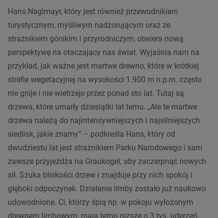
Hans Naglmayr, który jest również przewodnikiem
turystycznym, myśliwym nadzorującym oraz ze
strażnikiem górskim i przyrodniczym, otwiera nową
perspektywę na otaczający nas świat. Wyjaśnia nam na
przykład, jak ważne jest martwe drewno, które w krótkiej
strefie wegetacyjnej na wysokości 1.900 m n.p.m. często
nie gnije i nie wietrzeje przez ponad sto lat. Tutaj są
drzewa, które umarły dziesiątki lat temu. „Ale te martwe
drzewa należą do najintensywniejszych i najsilniejszych
siedlisk, jakie znamy” – podkreśla Hans, który od
dwudziestu lat jest strażnikiem Parku Narodowego i sam
zawsze przyjeżdża na Graukogel, aby zaczerpnąć nowych
sił. Szuka bliskości drzew i znajduje przy nich spokój i
głęboki odpoczynek. Działanie limby zostało już naukowo
udowodnione. Ci, którzy śpią np. w pokoju wyłożonym
drewnem limbowym, mają tętno niższe o 3 tys. uderzeń.