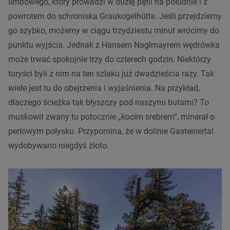
limbowego, który prowadzi w dużej pętli na południe i z
powrotem do schroniska Graukogelhütte. Jeśli przejdziemy
go szybko, możemy w ciągu trzydziestu minut wrócimy do
punktu wyjścia. Jednak z Hansem Naglmayrem wędrówka
może trwać spokojnie trzy do czterech godzin. Niektórzy
turyści byli z nim na ten szlaku już dwadzieścia razy. Tak
wiele jest tu do obejrzenia i wyjaśnienia. Na przykład,
dlaczego ścieżka tak błyszczy pod naszymi butami? To
muskowit zwany tu potocznie „kocim srebrem”, minerał o
perłowym połysku. Przypomina, że w dolinie Gasteinertal
wydobywano niegdyś złoto.