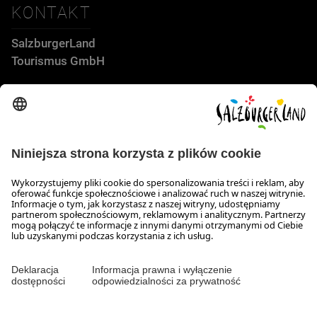
KONTAKT
SalzburgerLand
Tourismus GmbH
Wiener Bundesstraße 23
5300 Hallwang
+43 662 6688 44
info@salzburgerland.com
GODZINY OTWARCIA
Skontaktuj się z nami!
Nasi konsultanci służą Państwu informacją od pn. do czw. w
godz. 8:00-17:30 oraz w pt. w godz. 8:00 do 17:00.
Ochrona danych osobowych i wyłączenie odpowiedzialności