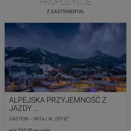
PROPOZYCJE
Z GASTEINERTAL
ALPEJSKA PRZYJEMNOŚĆ Z
JAZDY ...
GASTEIN – WITAJ W „OFFIE”
510,00
od €
od osoby