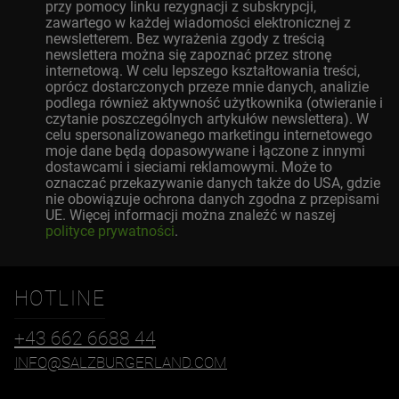
przy pomocy linku rezygnacji z subskrypcji,
zawartego w każdej wiadomości elektronicznej z
newsletterem. Bez wyrażenia zgody z treścią
newslettera można się zapoznać przez stronę
internetową. W celu lepszego kształtowania treści,
oprócz dostarczonych przeze mnie danych, analizie
podlega również aktywność użytkownika (otwieranie i
czytanie poszczególnych artykułów newslettera). W
celu spersonalizowanego marketingu internetowego
moje dane będą dopasowywane i łączone z innymi
dostawcami i sieciami reklamowymi. Może to
oznaczać przekazywanie danych także do USA, gdzie
nie obowiązuje ochrona danych zgodna z przepisami
UE. Więcej informacji można znaleźć w naszej
polityce prywatności
.
HOTLINE
+43 662 6688 44
INFO@SALZBURGERLAND.COM