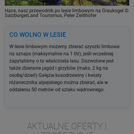
Hans, nasz przewodnik po lesie limbowym na Graukogel ©
SalzburgerLand Tourismus, Peter Zeitlhofer
CO WOLNO W LESIE
W lesie limbowym możemy zbierać szyszki limbowe
na sznaps (maksymalnie na 1 litr), jeśli wcześniej
zapytaliśmy o to właściciela lasu. Dozwolone jest
także zbieranie jagód i grzybów (maks. 2 kg na
osobę/dzień) Gałęzie kosodrzewiny i kwiaty
różanecznika alpejskiego można zbierać, ale w
oddaleniu 50 metrów od szlaku wędrownego.
AKTUALNE OFERTY I