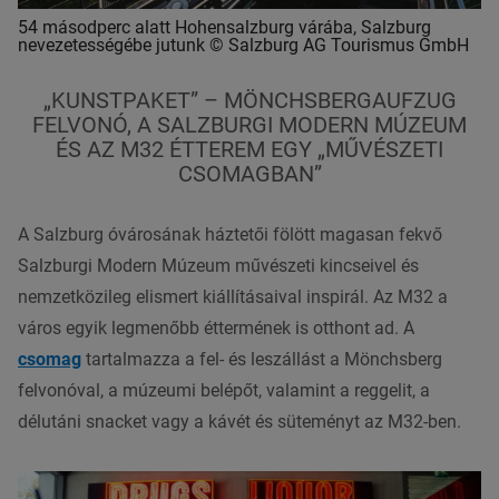
54 másodperc alatt Hohensalzburg várába, Salzburg
nevezetességébe jutunk © Salzburg AG Tourismus GmbH
„KUNSTPAKET” – MÖNCHSBERGAUFZUG
FELVONÓ, A SALZBURGI MODERN MÚZEUM
ÉS AZ M32 ÉTTEREM EGY „MŰVÉSZETI
CSOMAGBAN”
A Salzburg óvárosának háztetői fölött magasan fekvő
Salzburgi Modern Múzeum művészeti kincseivel és
nemzetközileg elismert kiállításaival inspirál. Az M32 a
város egyik legmenőbb éttermének is otthont ad. A
csomag
tartalmazza a fel- és leszállást a Mönchsberg
felvonóval, a múzeumi belépőt, valamint a reggelit, a
délutáni snacket vagy a kávét és süteményt az M32-ben.