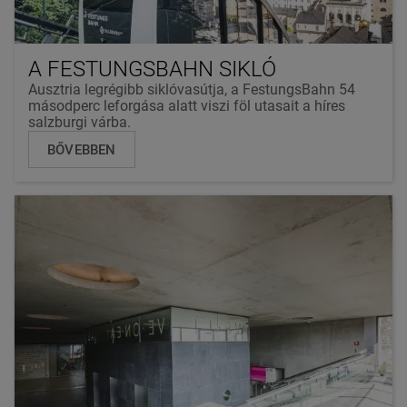
A FESTUNGSBAHN SIKLÓ
Ausztria legrégibb siklóvasútja, a FestungsBahn 54
másodperc leforgása alatt viszi föl utasait a híres
salzburgi várba.
BŐVEBBEN