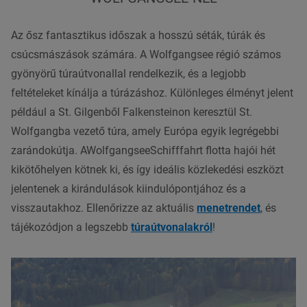
Az ősz fantasztikus időszak a hosszú séták, túrák és
csúcsmászások számára. A Wolfgangsee régió számos
gyönyörű túraútvonallal rendelkezik, és a legjobb
feltételeket kínálja a túrázáshoz. Különleges élményt jelent
például a St. Gilgenből Falkensteinon keresztül St.
Wolfgangba vezető túra, amely Európa egyik legrégebbi
zarándokútja. AWolfgangseeSchifffahrt flotta hajói hét
kikötőhelyen kötnek ki, és így ideális közlekedési eszközt
jelentenek a kirándulások kiindulópontjához és a
visszautakhoz. Ellenőrizze az aktuális
menetrendet
, és
tájékozódjon a legszebb
túraútvonalakról
!