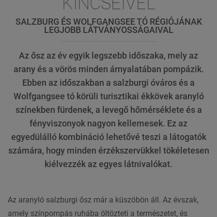
KINCSEIVEL
SALZBURG ÉS WOLFGANGSEE TÓ RÉGIÓJÁNAK
LEGJOBB LÁTVÁNYOSSÁGAIVAL
Az ősz az év egyik legszebb időszaka, mely az
arany és a vörös minden árnyalatában pompázik.
Ebben az időszakban a salzburgi óváros és a
Wolfgangsee tó körüli turisztikai ékkövek aranyló
színekben fürdenek, a levegő hőmérséklete és a
fényviszonyok nagyon kellemesek. Ez az
egyedülálló kombináció lehetővé teszi a látogatók
számára, hogy minden érzékszervükkel tökéletesen
kiélvezzék az egyes látnivalókat.
Az aranyló salzburgi ősz már a küszöbön áll. Az évszak,
amely színpompás ruhába öltözteti a természetet, és