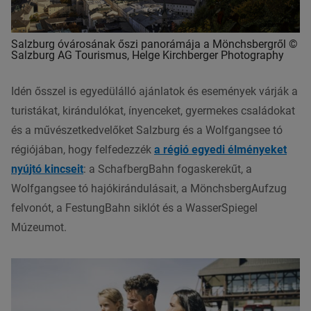
Salzburg óvárosának őszi panorámája a Mönchsbergről ©
Salzburg AG Tourismus, Helge Kirchberger Photography
Idén ősszel is egyedülálló ajánlatok és események várják a
turistákat, kirándulókat, ínyenceket, gyermekes családokat
és a művészetkedvelőket Salzburg és a Wolfgangsee tó
régiójában, hogy felfedezzék
a régió egyedi élményeket
nyújtó kincseit
: a SchafbergBahn fogaskerekűt, a
Wolfgangsee tó hajókirándulásait, a MönchsbergAufzug
felvonót, a FestungBahn siklót és a WasserSpiegel
Múzeumot.