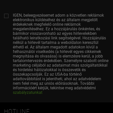
IGEN, beleegyezésemet adom a közvetlen reklámok
elektronikus küldéséhez és az általam megjelölt
érdekeknek megfelelő online reklámok
megjelenítéséhez. Ez a hozzájárulás önkéntes, és
bármikor visszavonható az egyes hírlevelekben
található leiratkozási link segítségével. Hozzájárulás
nélkül a hírlevél tartalma a weboldalon keresztül
érhető el. Az általam megadott adatokon kívül a
felhasználói viselkedés (a hírlevél egyes cikkeinek
megnyitása és olvasása) is elemzésre kerül, a jobb
tartalomtervezés érdekében. Személyre szabott online
marketing céljából az adataimat más szolgáltatókkal
és hirdetési hálózatokkal is összevetik és
összekapcsolják. Ez az USA-ba történő
adattovábbítást is jelentheti, ahol az adatvédelem
nem felel meg az uniós előírásoknak. További
információért kérjük, tekintse meg adatvédelmi
szabályzatunkat
HOTLINE