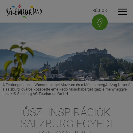
Accesskey
Accesskey
Accesskey
Accesskey
A tartalomhoz
A navigációhoz
Az oldal tetejére
A lábléchez
[3]
[0]
[1]
[2]
RÉGIÓK
Navi
A Festungsbahn, a Wasserspiegel Múzeum és a MönchsbergAufzug felvonó
a salzburgi óváros közepette emelkedő Mönchsberget igazi élményheggyé
teszik © Salzburg AG Tourismus GmbH
ŐSZI INSPIRÁCIÓK
SALZBURG EGYEDI