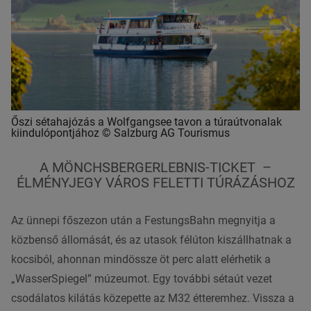
Őszi sétahajózás a Wolfgangsee tavon a túraútvonalak
kiindulópontjához © Salzburg AG Tourismus
A MÖNCHSBERGERLEBNIS-TICKET –
ÉLMÉNYJEGY VÁROS FELETTI TÚRÁZÁSHOZ
Az ünnepi főszezon után a FestungsBahn megnyitja a
közbenső állomását, és az utasok félúton kiszállhatnak a
kocsiból, ahonnan mindössze öt perc alatt elérhetik a
„WasserSpiegel” múzeumot. Egy további sétaút vezet
csodálatos kilátás közepette az M32 étteremhez. Vissza a