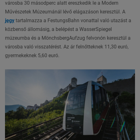
városba 30 másodperc alatt ereszkedik le a Modern
Művészetek Múzeumánál lévő elágazáson keresztül. A
jegy
tartalmazza a FestungsBahn vonattal való utazást a
közbenső állomásig, a belépést a WasserSpiegel
múzeumba és a MönchsbergAufzug felvonón keresztül a
városba való visszatérést. Az ár felnőtteknek 11,30 euró,
gyermekeknek 5,60 euró.