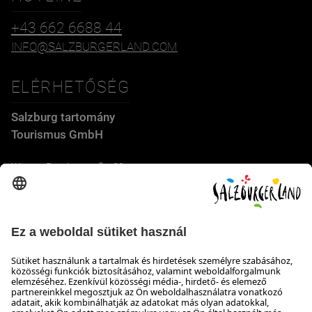
+43 662 6688 44
INFO@SALZBURGERLAND.COM
ELÉRHETŐSÉG
Salzburg tartomány
Tourismus GmbH
Wiener Bundesstraße 23
5300 Hallwang
+43 662 6688 44
info@salzburgerland.com
NYITVATARTÁS
Várjuk jelentkezését