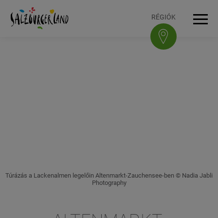
Accesskey
Accesskey
Accesskey
Accesskey
A tartalomhoz
A navigációhoz
Az oldal tetejére
A lábléchez
[3]
[0]
[1]
[2]
RÉGIÓK
Navi
Túrázás a Lackenalmen legelőin Altenmarkt-Zauchensee-ben © Nadia Jabli
Photography