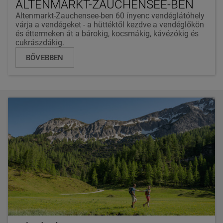
ALTENMARKT-ZAUCHENSEE-BEN
Altenmarkt-Zauchensee-ben 60 ínyenc vendéglátóhely
várja a vendégeket - a hüttéktől kezdve a vendéglőkön
és éttermeken át a bárokig, kocsmákig, kávézókig és
cukrászdákig.
BŐVEBBEN