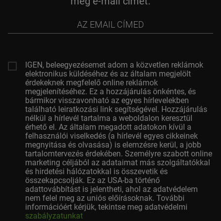
meg e-mail címét.
az
email
címed
IGEN, beleegyezésemet adom a közvetlen reklámok
elektronikus küldéséhez és az általam megjelölt
érdekeknek megfelelő online reklámok
megjelenítéséhez. Ez a hozzájárulás önkéntes, és
bármikor visszavonható az egyes hírlevelekben
található leiratkozási link segítségével. Hozzájárulás
nélkül a hírlevél tartalma a weboldalon keresztül
érhető el. Az általam megadott adatokon kívül a
felhasználói viselkedés (a hírlevél egyes cikkeinek
megnyitása és olvasása) is elemzésre kerül, a jobb
tartalomtervezés érdekében. Személyre szabott online
marketing céljából az adataimat más szolgáltatókkal
és hirdetési hálózatokkal is összevetik és
összekapcsolják. Ez az USA-ba történő
adattovábbítást is jelentheti, ahol az adatvédelem
nem felel meg az uniós előírásoknak. További
információért kérjük, tekintse meg adatvédelmi
szabályzatunkat