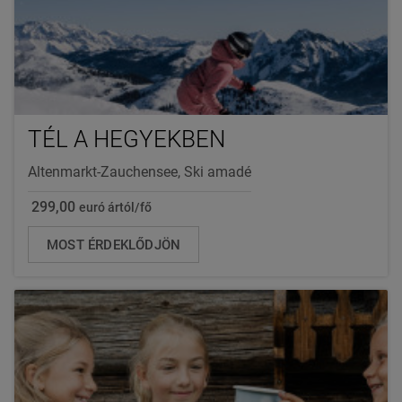
TÉL A HEGYEKBEN
Altenmarkt-Zauchensee, Ski amadé
299,00
euró ártól/fő
MOST ÉRDEKLŐDJÖN