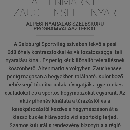
ALTENMARKT-
ZAUCHENSEE – NYÁR
ALPESI NYARALÁS SZÉLESKÖRŰ
PROGRAMVÁLASZTÉKKAL
A Salzburgi Sportvilág szívében fekvő alpesi
üdülőhely kontrasztokkal és változatossággal teli
nyaralást kínál. Ez pedig két különálló településnek
köszönhető. Altenmarkt a völgyben, Zauchensee
pedig magasan a hegyekben található. Különböző
nehézségű túraútvonalak hívogatják a gyermekes
családokat és a sportos hegymászókat egyaránt. Az
aktív pihenés kínálata a túrázástól és a
kerékpározástól kezdve a hegymászáson át a
klasszikus és hiánypótló vízi sportokig terjed.
Számos kulturális rendezvény bizonyítja a régió