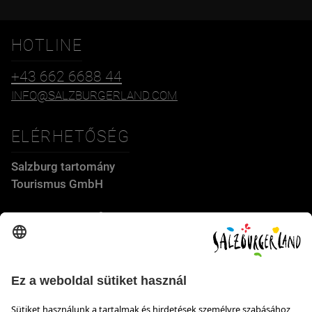
HOTLINE
+43 662 6688 44
INFO@SALZBURGERLAND.COM
ELÉRHETŐSÉG
Salzburg tartomány
Tourismus GmbH
Wiener Bundesstraße 23
5300 Hallwang
+43 662 6688 44
info@salzburgerland.com
NYITVATARTÁS