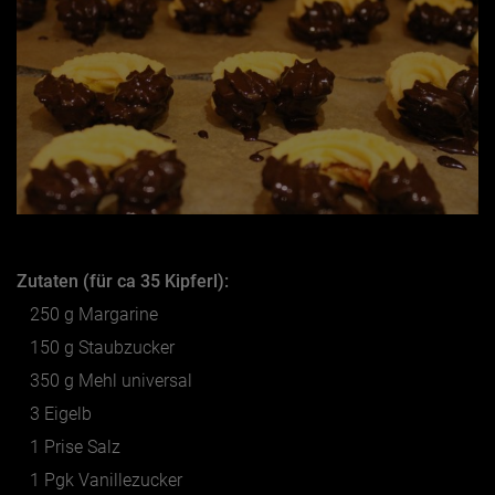
Jänner
Februar
März
April
Mai
Juni
Zutaten (für ca 35 Kipferl):
Juli
250 g Margarine
August
150 g Staubzucker
September
350 g Mehl universal
Oktober
3 Eigelb
November
1 Prise Salz
Dezember
1 Pgk Vanillezucker