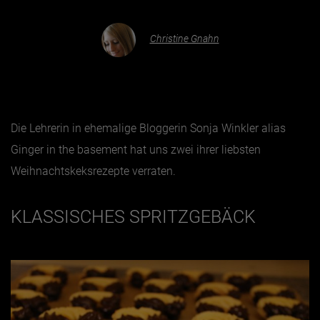
Christine Gnahn
Essen & Trinken
Outdoor & Sport
Gesundheit
Nachhaltigkeit
Die Lehrerin in ehemalige Bloggerin Sonja Winkler alias
Sehenswürdig
Ginger in the basement hat uns zwei ihrer liebsten
Kunst & Kultur
Weihnachtskeksrezepte verraten.
Brauchtum
Lifestyle
KLASSISCHES SPRITZGEBÄCK
Hotel & Reise
Archiv
BEITRÄGE NACH MONAT