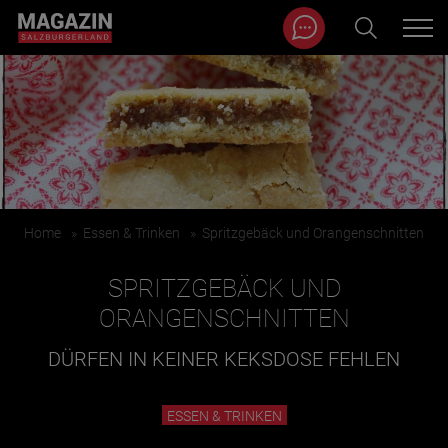
Magazin durchsuchen...
Zum Inhalt springen
BEITRÄGE IN MEINER NÄHE
Home
»
Essen & Trinken
»
Spritzgebäck und Orangenschnitten
SPRITZGEBÄCK UND
ORANGENSCHNITTEN
DÜRFEN IN KEINER KEKSDOSE FEHLEN
BEITRÄGE IN MEINER NÄHE ANZEIGEN
ESSEN & TRINKEN
KATEGORIEN